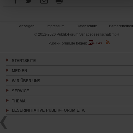
Anzeigen
Impressum
Datenschutz
Barrierefreiheit
© 2012-2026 Publik-Forum Verlagsgesellschaft mbH
(Öffnet
Publik-Forum.de folgen:
in
einem
neuen
Tab)
STARTSEITE
MEDIEN
WIR ÜBER UNS
SERVICE
THEMA
LESERINITIATIVE PUBLIK-FORUM E. V.