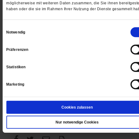
möglicherweise mit weiteren Daten zusammen, die Sie ihnen bereitgeste
haben oder die sie im Rahmen Ihrer Nutzung der Dienste gesammelt ha
Digital
Einwilligungsauswahl
Notwendig
Präferenzen
Jetzt für 1 € testen
Statistiken
Marketing
Sie haben bereits ein
-Abo?
Hier anmelden
Cookies zulassen
Nur notwendige Cookies
Datum der Erstveröffentlichung: 26.04.2013