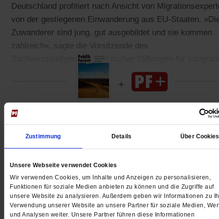
Deutschland profitiert nach Ansicht von Migrationsexper
von der gestiegenen Einwanderung aus EU-Staaten. »Di
Zuwanderer sind jung, gut ausgebildet und sie kommen
zahlreich«, sagte die Vorsitzende des
Sachverständigenrates deutscher Stiftungen für Integrati
und Migration
, Christine Langenfeld.
Gedruckt + Digital
Zustimmung
Details
Über Cookie
Unsere Webseite verwendet Cookies
Jetzt für 5 € testen
Wir verwenden Cookies, um Inhalte und Anzeigen zu personalisieren,
Funktionen für soziale Medien anbieten zu können und die Zugriffe auf
unsere Website zu analysieren. Außerdem geben wir Informationen zu Ih
Verwendung unserer Website an unsere Partner für soziale Medien, We
und Analysen weiter. Unsere Partner führen diese Informationen