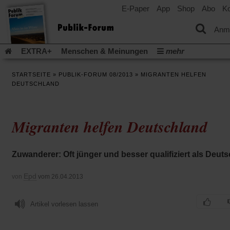
E-Paper
App
Shop
Abo
Ko
einem
neuen
Tab)
Anm
EXTRA+
Menschen & Meinungen
mehr
Religion & Kirchen
Politik & Gesellschaft
Leben & Kultur
STARTSEITE
»
PUBLIK-FORUM 08/2013
»
MIGRANTEN HELFEN
Aufstehen & Handeln
Rezensionen
Publik-Forum Archiv
DEUTSCHLAND
EXTRA
Edition
Dossier
Weisheitsletter
Spiritletter
Newsletter
Veranstaltungen
Wir über uns
Migranten helfen Deutschland
Leserinitiative Publik-Forum e.V.
Die Erderwärmung stopp
(Öffnet
(Öffnet
Urlaub und Nichtstun
Gefährlicher Reichtum
Krieg in Naho
in
in
(Öffnet
Gleichberechtigung
Künstliche Intelligenz
Was gibt Hoffn
Zuwanderer: Oft jünger und besser qualifiziert als Deut
einem
einem
in
neuen
neuen
(Öffnet
(Öf
Krieg und Frieden
Gott neu denken
Krieg in der Ukraine
einem
Tab)
Tab)
in
in
Epd
von
vom 26.04.2013
neuen
Flucht und Migration
Video-Podcast »Veranstaltungen«
einem
ei
Tab)
neuen
ne
Podcast »Veranstaltungen«
Schriftgröße ändern:
Tab)
Ta
Artikel vorlesen lassen