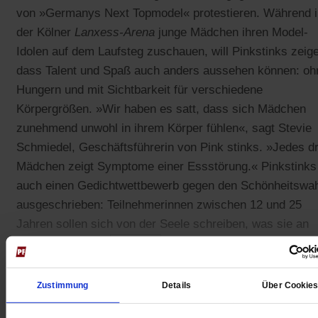
von »Germanys Next Topmodel« protestieren. Während i
der Kölner
Lanxess-Arena
junge Mädchen ihren Model-
Idolen auf dem Laufsteg zuschauen, will Pinkstinks zeig
dass Talent und Spaß auch anders aussehen können: oh
Hungern und mit Sichtbarkeit für verschiedene
Körpergrößen. »Wir haben es satt, dass sich Mädchen
zunehmend unwohl in ihrem Körper fühlen«, sagt Stevie
Schmiedel, Geschäftsführerin von Pink stinks. »Jedes dr
Mädchen zeigt Symptome einer Essstörung.« Pinkstinks
auch einen Gedichtwettbewerb gegen den Schönheitswa
ausgeschrieben: Teilnehmerinnen zwischen 12 und 25
Jahren sollen sich von der Seele schreiben, was sie an
Heidi Klums Castingshow nervt. Das Gedicht der
Gewinnerin wird am 8. Mai in Köln öffentlich gelesen.
Zustimmung
Details
Über Cookie