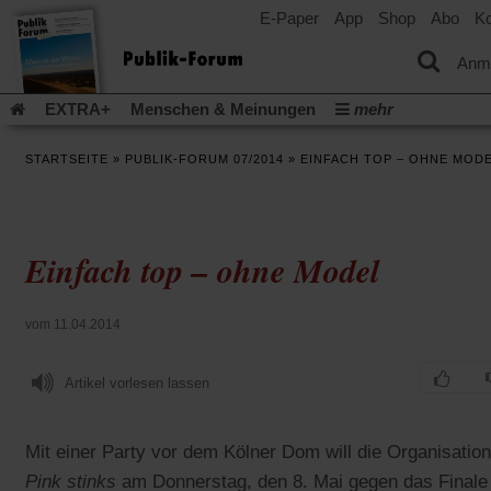
E-Paper
App
Shop
Abo
Ko
einem
neuen
Tab)
Anm
EXTRA+
Menschen & Meinungen
mehr
Religion & Kirchen
Politik & Gesellschaft
Leben & Kultur
STARTSEITE
»
PUBLIK-FORUM 07/2014
»
EINFACH TOP – OHNE MOD
Aufstehen & Handeln
Rezensionen
Publik-Forum Archiv
EXTRA
Edition
Dossier
Weisheitsletter
Spiritletter
Newsletter
Veranstaltungen
Wir über uns
Einfach top – ohne Model
Leserinitiative Publik-Forum e.V.
Die Erderwärmung stopp
(Öffnet
(Öffnet
Urlaub und Nichtstun
Gefährlicher Reichtum
Krieg in Naho
in
in
(Öffnet
Gleichberechtigung
Künstliche Intelligenz
Was gibt Hoffn
vom 11.04.2014
einem
einem
in
neuen
neuen
(Öffnet
(Öf
Krieg und Frieden
Gott neu denken
Krieg in der Ukraine
einem
Tab)
Tab)
in
in
neuen
Artikel vorlesen lassen
Flucht und Migration
Video-Podcast »Veranstaltungen«
einem
ei
Tab)
neuen
ne
Podcast »Veranstaltungen«
Schriftgröße ändern:
Tab)
Ta
Mit einer Party vor dem Kölner Dom will die Organisation
Pink stinks
am Donnerstag, den 8. Mai gegen das Finale