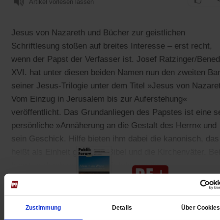
Artikel vorlesen lassen
Jesus von Nazareth und Bücher zur geistlichen
Schriftlesung stoßen auf breites Interesse – erst recht,
wenn der Papst der Verfasser ist. Josef Ratzinger/Bened
XVI. hat unter diesen beiden Namen nun den zweiten Ba
seiner Jesus-Trilogie unter dem Titel »Jesus von Nazare
Vom Einzug in Jerusalem bis zur Auferstehung«
veröffentlicht. Das Grundanliegen des Papstes ist eine s
persönliche »Annäherung an die Gestalt des Herrn« und
sein Geschick. Hilfe bieten ihm dabei die kanonisch, das
heißt als Einheit gelesene Bibel und die Kirchenväter. Be
kennt er durch und durch. Er lebt aus ihnen.
Zustimmung
Details
Über Cookie
Gedruckt + Digital