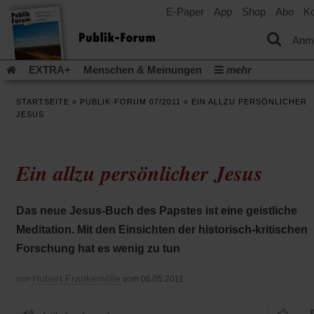
E-Paper
App
Shop
Abo
Ko
einem
neuen
Tab)
Anm
EXTRA+
Menschen & Meinungen
mehr
Religion & Kirchen
Politik & Gesellschaft
Leben & Kultur
STARTSEITE
»
PUBLIK-FORUM 07/2011
»
EIN ALLZU PERSÖNLICHER
Aufstehen & Handeln
Rezensionen
Publik-Forum Archiv
JESUS
EXTRA
Edition
Dossier
Weisheitsletter
Spiritletter
Newsletter
Veranstaltungen
Wir über uns
Ein allzu persönlicher Jesus
Leserinitiative Publik-Forum e.V.
Die Erderwärmung stopp
(Öffnet
(Öffnet
Urlaub und Nichtstun
Gefährlicher Reichtum
Krieg in Naho
in
in
(Öffnet
Gleichberechtigung
Künstliche Intelligenz
Was gibt Hoffn
Das neue Jesus-Buch des Papstes ist eine geistliche
einem
einem
in
neuen
neuen
(Öffnet
(Öf
Krieg und Frieden
Gott neu denken
Krieg in der Ukraine
Meditation. Mit den Einsichten der historisch-kritischen
einem
Tab)
Tab)
in
in
neuen
Flucht und Migration
Video-Podcast »Veranstaltungen«
Forschung hat es wenig zu tun
einem
ei
Tab)
neuen
ne
Podcast »Veranstaltungen«
Schriftgröße ändern:
Tab)
Ta
Hubert Frankemölle
von
vom 06.05.2011