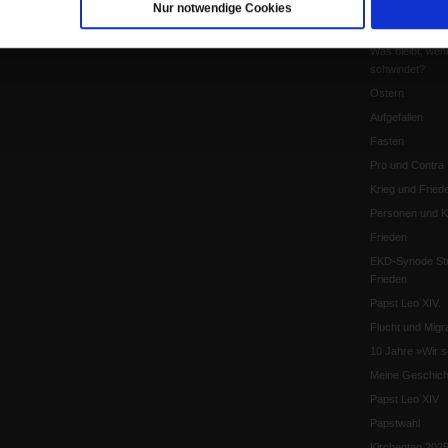
Pro & Contra
Nur notwendige Cookies
Katholikentag 
Was bleibt, wen
schwindet?
Ostern
Aufgefallen
Fasten
Pro und Contra
Krieg und Fried
Personen und Ko
Frieden
EKD-Synode Str
Frieden
Papst Leo XIV.
Flucht und Migra
10 Jahre »Wir s
Meine Geschich
Papst Leo XIV
Papstwahl
Kirchentag 202