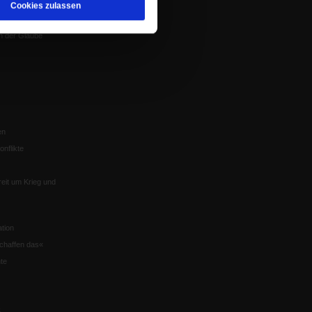
Cookies zulassen
Würzburg
n der Glaube
en
nflikte
eit um Krieg und
tion
chaffen das«
te
5