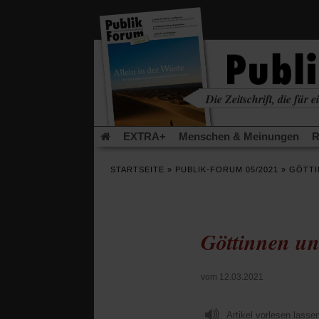
in
einem
neuen
Tab)
Die Zeitschrift, die für ei
kritisch • christlich • u
EXTRA+
Menschen & Meinungen
R
Rezensionen
Publik-Forum Archiv
EX
STARTSEITE
»
PUBLIK-FORUM 05/2021
»
GÖTTI
Leserinitiative Publik-Forum e.V.
Die Er
Gleichberechtigung
Künstliche Intelligenz
Flucht und Migration
Video-Podcast »Ver
Göttinnen un
vom 12.03.2021
Artikel vorlesen lasse