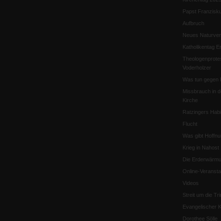
Papst Franzisk
Aufbruch
Neues Naturver
Katholikentag Er
Theologenprote
Voderholzer
Was tun gegen 
Missbrauch in d
Kirche
Ratzingers Habil
Flucht
Was gibt Hoffn
Krieg in Nahost
Die Erderwärmu
Online-Veransta
Videos
Streit um die Tri
Evangelischer K
Dorothee Sölle