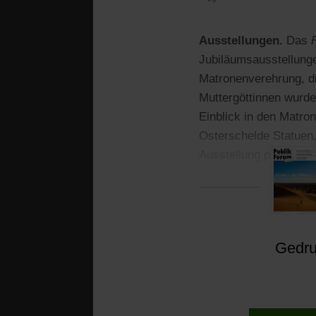
Ausstellungen.
Das
Jubiläumsausstellung
Matronenverehrung, di
Muttergöttinnen wurde
Einblick in den Matro
Osterschelde Statuen,
Ausstellung präsentie
Römerzeit und Replik
Gedruc