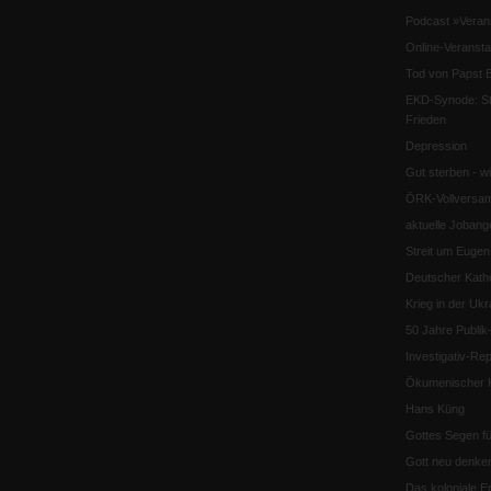
Podcast »Veran
Online-Veransta
Tod von Papst B
EKD-Synode: Str
Frieden
Depression
Gut sterben - w
ÖRK-Vollversa
aktuelle Jobang
Streit um Euge
Deutscher Katho
Krieg in der Ukr
50 Jahre Publi
Investigativ-Rep
Ökumenischer K
Hans Küng
Gottes Segen f
Gott neu denke
Das koloniale E