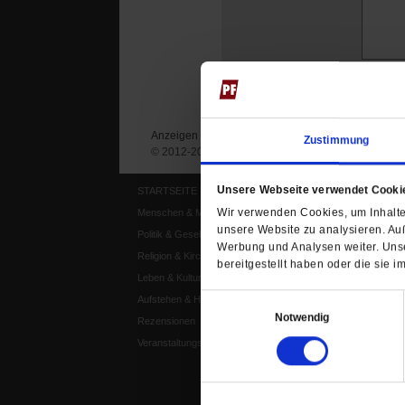
Anzeigen
Impressum
Datenschutz
Zustimmung
© 2012-2026 Publik-Forum Verlagsgesellschaft mb
Unsere Webseite verwendet Cooki
STARTSEITE
MEDIEN
Wir verwenden Cookies, um Inhalte 
Menschen & Meinungen
Publik-Forum Archiv
unsere Website zu analysieren. Au
Politik & Gesellschaft
Publik-Forum EXTRA
Werbung und Analysen weiter. Unse
Religion & Kirchen
Publik-Forum Edition
bereitgestellt haben oder die sie
Leben & Kultur
Publik-Forum Dossier
Einwilligungsauswahl
Aufstehen & Handeln
Weisheitsletter
Notwendig
Rezensionen
Spiritletter
Veranstaltungskalender