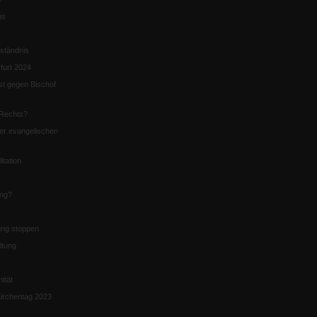
us
ständnis
furt 2024
st gegen Bischof
Rechts?
er evangelischen
itation
ung?
ng stoppen
ltung
nität
irchentag 2023