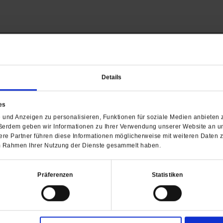
Barrierefreiheit
Details
H
es
WIR ÜBER UNS
SERVICE
THEMA
und Anzeigen zu personalisieren, Funktionen für soziale Medien anbieten z
Redaktion
Abo
Gefährlicher Re
ßerdem geben wir Informationen zu Ihrer Verwendung unserer Website an un
Herausgeberinnen und
Abo kündigen
Gottesfragen
re Partner führen diese Informationen möglicherweise mit weiteren Daten 
Herausgeber
Shop
Urlaub und Nich
 im Rahmen Ihrer Nutzung der Dienste gesammelt haben.
Verlag
Newsletter
Künstliche Intell
Anzeigen
Gleichberechtig
Präferenzen
Statistiken
Kontakt
Personen und Ko
Pfingsten
Leo XIV
Die Katastrophe