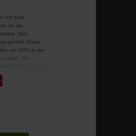
rt mit zwei
ber um die
gehörte. Den
ine gesetzt. Einen
den, wo 1970 an der
n wurden. Die
ginale Objekte aus der
l