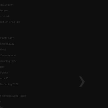
staltungen«
ltungen
enedikt
eit um Krieg und
ie geht das?
mmlung 2022
ebote
n Drewermann
likentag 2022
aine
k-Forum
ort AfD
irchentag 2021
ür homosexuelle Paare
n
rbe