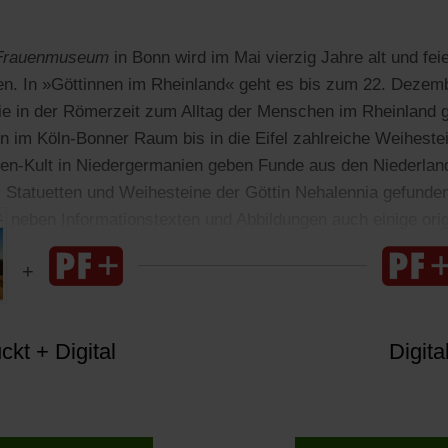
Frauenmuseum
in Bonn wird im Mai vierzig Jahre alt und feie
en. In »Göttinnen im Rheinland« geht es bis zum 22. Dezem
e in der Römerzeit zum Alltag der Menschen im Rheinland 
n im Köln-Bonner Raum bis in die Eifel zahlreiche Weiheste
nen-Kult in Niedergermanien geben Funde aus den Niederlan
 Statuetten und Weihesteine der Göttin Nehalennia gefunde
rt neben Informationstexten und Abbildungen auch einige ori
en.
kt + Digital
Digita