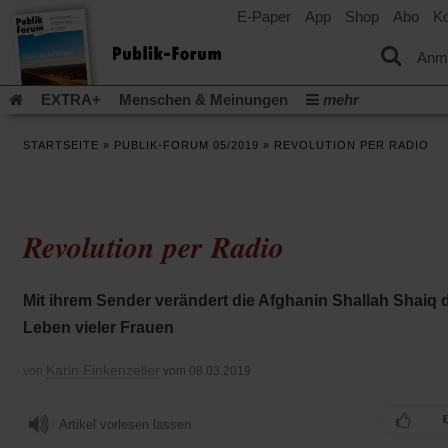
E-Paper
App
Shop
Abo
Ko
einem
neuen
Tab)
Anm
EXTRA+
Menschen & Meinungen
mehr
Religion & Kirchen
Politik & Gesellschaft
Leben & Kultur
STARTSEITE
»
PUBLIK-FORUM 05/2019
»
REVOLUTION PER RADIO
Aufstehen & Handeln
Rezensionen
Publik-Forum Archiv
EXTRA
Edition
Dossier
Weisheitsletter
Spiritletter
Newsletter
Veranstaltungen
Wir über uns
Revolution per Radio
Leserinitiative Publik-Forum e.V.
Die Erderwärmung stopp
(Öffnet
(Öffnet
Urlaub und Nichtstun
Gefährlicher Reichtum
Krieg in Naho
in
in
(Öffnet
Gleichberechtigung
Künstliche Intelligenz
Was gibt Hoffn
Mit ihrem Sender verändert die Afghanin Shallah Shaiq 
einem
einem
in
neuen
neuen
(Öffnet
(Öf
Krieg und Frieden
Gott neu denken
Krieg in der Ukraine
Leben vieler Frauen
einem
Tab)
Tab)
in
in
neuen
Flucht und Migration
Video-Podcast »Veranstaltungen«
einem
ei
Tab)
Karin Finkenzeller
von
vom 08.03.2019
neuen
ne
Podcast »Veranstaltungen«
Schriftgröße ändern:
Tab)
Ta
Artikel vorlesen lassen