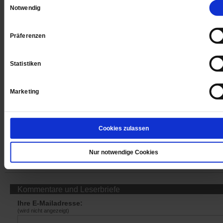
Notwendig
Jetzt für 1 € testen
Präferenzen
Statistiken
Sie haben bereits ein
-Abo?
Hier anmelden
Marketing
Cookies zulassen
Datum der Erstveröffentlichung: 08.03.2019
Nur notwendige Cookies
Kommentare und Leserbriefe
Ihre E-Mailadresse:
(wird nicht angezeigt)