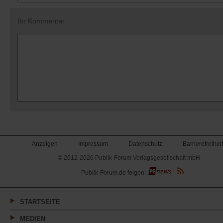
Ihr Kommentar
Anzeigen
Impressum
Datenschutz
Barrierefreiheit
© 2012-2026 Publik-Forum Verlagsgesellschaft mbH
(Öffnet
Publik-Forum.de folgen:
in
einem
neuen
Tab)
STARTSEITE
MEDIEN