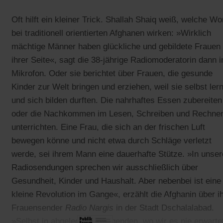
Oft hilft ein kleiner Trick. Shallah Shaiq weiß, welche Wo
bei traditionell orientierten Afghanen wirken: »Wirklich
mächtige Männer haben glückliche und gebildete Frauen
ihrer Seite«, sagt die 38-jährige Radiomoderatorin dann i
Mikrofon. Oder sie berichtet über Frauen, die gesunde
Kinder zur Welt bringen und erziehen, weil sie selbst ler
und sich bilden durften. Die nahrhaftes Essen zubereiten
oder die Nachkommen im Lesen, Schreiben und Rechne
unterrichten. Eine Frau, die sich an der frischen Luft
bewegen könne und nicht etwa durch Schläge verletzt
werde, sei ihrem Mann eine dauerhafte Stütze. »In unse
Radiosendungen sprechen wir ausschließlich über
Gesundheit, Kinder und Haushalt. Aber nebenbei ist eine
kleine Revolution im Gange«, erzählt die Afghanin über i
Frauensender
Radio Nargis
in der Stadt Dschalalabad.
»Selbst in abgelegenen Gegenden, wo wir es nie erwarte