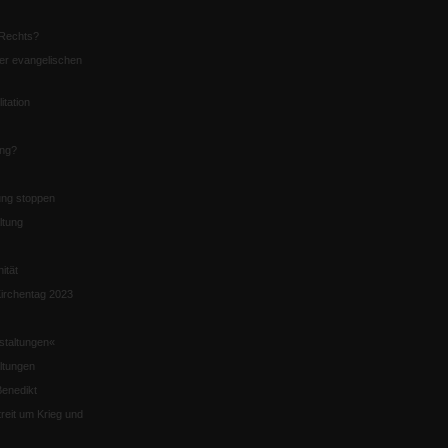
Rechts?
er evangelischen
itation
ung?
ng stoppen
ltung
nität
irchentag 2023
staltungen«
ltungen
enedikt
eit um Krieg und