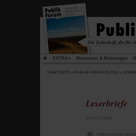
in
einem
neuen
Tab)
Die Zeitschrift, die für ei
kritisch • christlich • u
EXTRA+
Menschen & Meinungen
R
Rezensionen
Publik-Forum Archiv
EX
STARTSEITE
»
PUBLIK-FORUM 05/2016
»
LESER
Leserinitiative Publik-Forum e.V.
Die Er
Gleichberechtigung
Künstliche Intelligenz
Flucht und Migration
Video-Podcast »Ver
Leserbriefe
vom 11.03.2016
Artikel vorlesen lasse