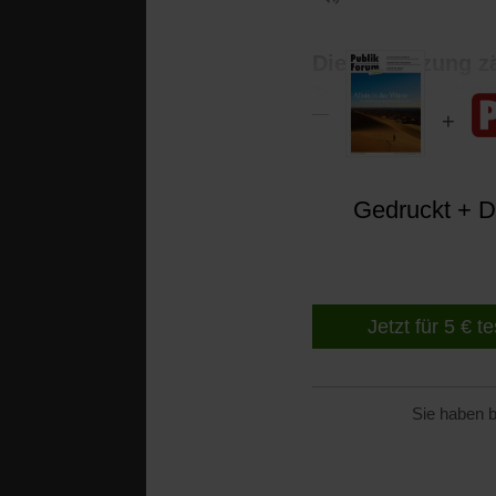
Die Vernetzung z
Zu: »Die Helfer« (3/16
Gedruckt + Di
Jetzt für 5 € t
Sie haben b