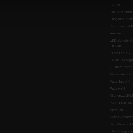
Fasten
Pro und Contra
Krieg und Fried
Personen und Ko
Frieden
EKD-Synode Str
Frieden
Papst Leo XIV.
Flucht und Migra
10 Jahre »Wir s
Meine Geschich
Papst Leo XIV
Papstwahl
Kirchentag 202
Papst Franzisk
Aufbruch
Neues Naturver
Katholikentag Er
Theologenprote