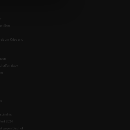
en
nflikte
eit um Krieg und
tion
chaffen das«
te
5
us
ständnis
furt 2024
st gegen Bischof