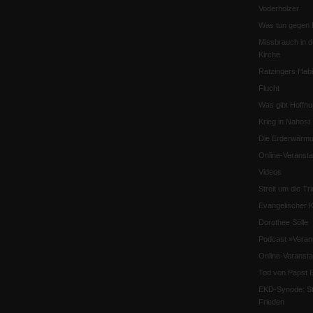
Voderholzer
Was tun gegen 
Missbrauch in d
Kirche
Ratzingers Habil
Flucht
Was gibt Hoffn
Krieg in Nahost
Die Erderwärmu
Online-Veransta
Videos
Streit um die Tri
Evangelischer K
Dorothee Sölle
Podcast »Veran
Online-Veransta
Tod von Papst B
EKD-Synode: Str
Frieden