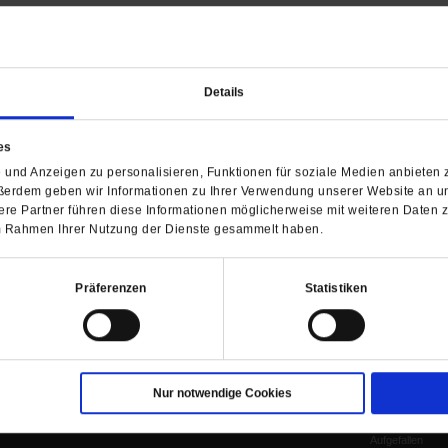
Barrierefreiheit
H
WIR ÜBER UNS
SERVICE
THEMA
Details
Redaktion
Abo
Gefährlicher Re
Herausgeberinnen und
Abo kündigen
Gottesfragen
es
Herausgeber
Shop
Urlaub und Nich
und Anzeigen zu personalisieren, Funktionen für soziale Medien anbieten z
Verlag
Newsletter
Künstliche Intell
ßerdem geben wir Informationen zu Ihrer Verwendung unserer Website an un
Anzeigen
Gleichberechtig
re Partner führen diese Informationen möglicherweise mit weiteren Daten 
 im Rahmen Ihrer Nutzung der Dienste gesammelt haben.
Kontakt
Personen und Ko
Pfingsten
Leo XIV
Präferenzen
Statistiken
Die Katastrophe
Pro & Contra
Katholikentag 
Was bleibt, wen
schwindet?
Nur notwendige Cookies
Ostern
Aufgefallen