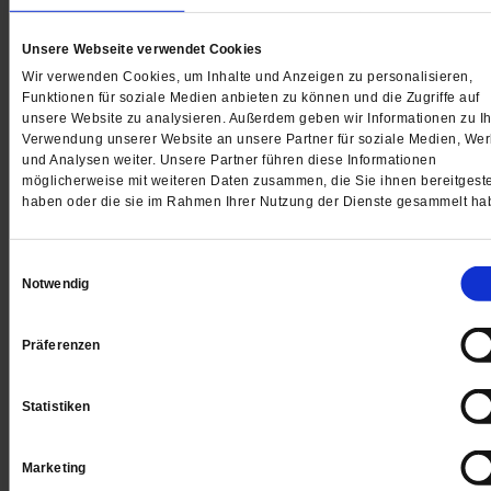
Vor 75 Jahren starb der Philosoph und Mystiker Ludwi
Wittgenstein. Warum sein Denken aktueller ist denn je
Unsere Webseite verwendet Cookies
und was gläubige Menschen noch heute von ihm lern
Wir verwenden Cookies, um Inhalte und Anzeigen zu personalisieren,
können.
/mehr
Funktionen für soziale Medien anbieten zu können und die Zugriffe auf
von
Klaus von Stosch
unsere Website zu analysieren. Außerdem geben wir Informationen zu Ih
Verwendung unserer Website an unsere Partner für soziale Medien, We
und Analysen weiter. Unsere Partner führen diese Informationen
möglicherweise mit weiteren Daten zusammen, die Sie ihnen bereitgeste
haben oder die sie im Rahmen Ihrer Nutzung der Dienste gesammelt ha
Einwilligungsauswahl
Notwendig
Präferenzen
Statistiken
Marketing