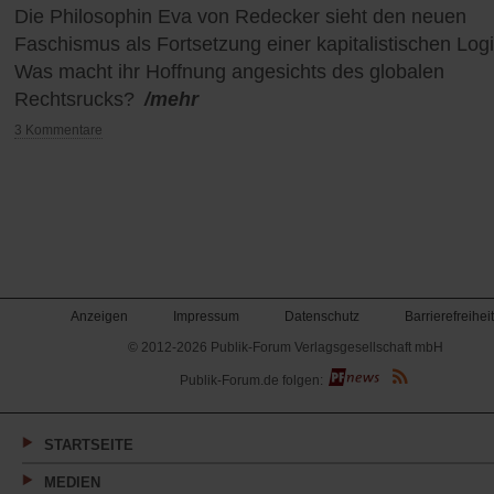
Die Philosophin Eva von Redecker sieht den neuen
Faschismus als Fortsetzung einer kapitalistischen Logi
Was macht ihr Hoffnung angesichts des globalen
Rechtsrucks?
/mehr
3 Kommentare
Anzeigen
Impressum
Datenschutz
Barrierefreiheit
© 2012-2026 Publik-Forum Verlagsgesellschaft mbH
(Öffnet
Publik-Forum.de folgen:
in
einem
neuen
Tab)
STARTSEITE
MEDIEN