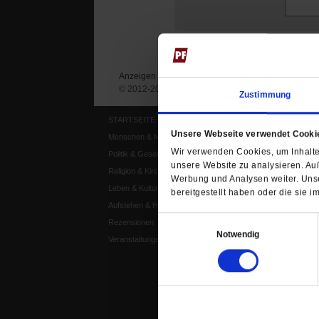
Anzeigen
Impressum
Datenschutz
© 2012-2026 Publik-Forum Verlagsgesellschaft mb
Zustimmung
STARTSEITE
MEDIEN
Unsere Webseite verwendet Cooki
Menschen & Meinungen
Publik-Forum Archiv
Wir verwenden Cookies, um Inhalte 
Politik & Gesellschaft
Publik-Forum EXTRA
unsere Website zu analysieren. Au
Religion & Kirchen
Publik-Forum Edition
Werbung und Analysen weiter. Unse
Leben & Kultur
Publik-Forum Dossier
bereitgestellt haben oder die sie
Aufstehen & Handeln
Weisheitsletter
Einwilligungsauswahl
Rezensionen
Spiritletter
Notwendig
Veranstaltungskalender