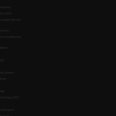
ständnis
furt 2024
st gegen Bischof
Rechts?
er evangelischen
itation
ung?
ng stoppen
ltung
nität
irchentag 2023
staltungen«