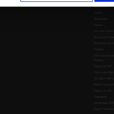
Was bleibt, wen
schwindet?
Ostern
Aufgefallen
Fasten
Pro und Contra
Krieg und Fried
Personen und Ko
Frieden
EKD-Synode Str
Frieden
Papst Leo XIV.
Flucht und Migra
10 Jahre »Wir s
Meine Geschich
Papst Leo XIV
Papstwahl
Kirchentag 202
Papst Franzisk