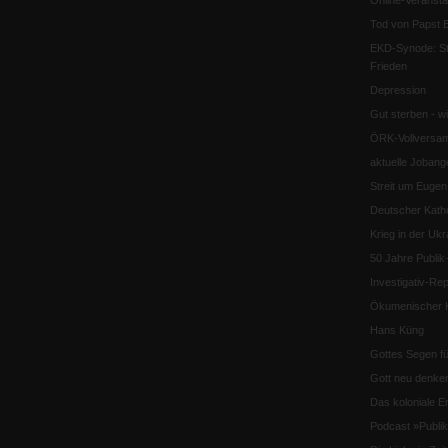
Online-Veransta
Tod von Papst B
EKD-Synode: Str
Frieden
Depression
Gut sterben - w
ÖRK-Vollversa
aktuelle Jobang
Streit um Euge
Deutscher Katho
Krieg in der Ukr
50 Jahre Publi
Investigativ-Rep
Ökumenischer K
Hans Küng
Gottes Segen f
Gott neu denke
Das koloniale E
Podcast »Publ