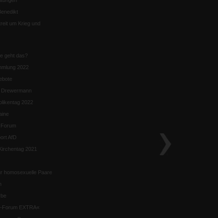
ltungen
enedikt
eit um Krieg und
ie geht das?
mmlung 2022
ebote
n Drewermann
likentag 2022
aine
k-Forum
ort AfD
irchentag 2021
ür homosexuelle Paare
n
rbe
ik-Forum EXTRA«