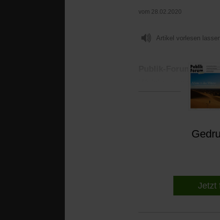
vom 28.02.2020
Artikel vorlesen lasse
Publik-Forum:
Herr P
Welche neuen Erkenntn
Gedruc
Jetzt 