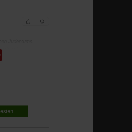
chen Judentums.
Archive?
l
 testen