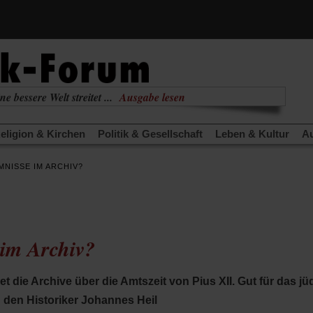
ne bessere Welt streitet ...
Ausgabe lesen
nabhängig
zur aktuellen Ausgabe
eligion & Kirchen
Politik & Gesellschaft
Leben & Kultur
Au
TRA
Edition
Dossier
Weisheitsletter
Spiritletter
Newsle
MNISSE IM ARCHIV?
(Öffnet
(Öffnet
derwärmung stoppen
Urlaub und Nichtstun
Gefährlicher Re
in
in
(Öffnet
(Öffnet
(Öffnet
Was gibt Hoffnung?
Krieg und Frieden
Gott neu denken
einem
einem
in
in
in
neuen
neuen
anstaltungen«
Podcast »Veranstaltungen«
Schriftgröße änd
einem
einem
einem
Tab)
Tab)
neuen
neuen
neuen
im Archiv?
Tab)
Tab)
Tab)
t die Archive über die Amtszeit von Pius XII. Gut für das jü
 den Historiker Johannes Heil