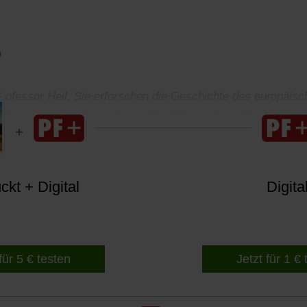
n
rofessor Heil, Sie erforschen die Geschichte des europäis
isse erwarten Sie sich von der Öffnung der vatikanischen 
kt + Digital
Digita
für 5 € testen
Jetzt für 1 €