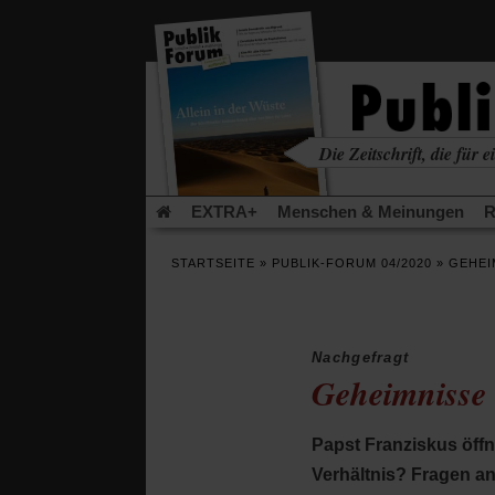
in
einem
neuen
Tab)
Die Zeitschrift, die für ei
kritisch • christlich • u
EXTRA+
Menschen & Meinungen
R
Rezensionen
Publik-Forum Archiv
EX
STARTSEITE
»
PUBLIK-FORUM 04/2020
»
GEHEI
Leserinitiative Publik-Forum e.V.
Die Er
Gleichberechtigung
Künstliche Intelligenz
Flucht und Migration
Video-Podcast »Ver
Nachgefragt
Geheimnisse 
Papst Franziskus öffne
Verhältnis? Fragen an