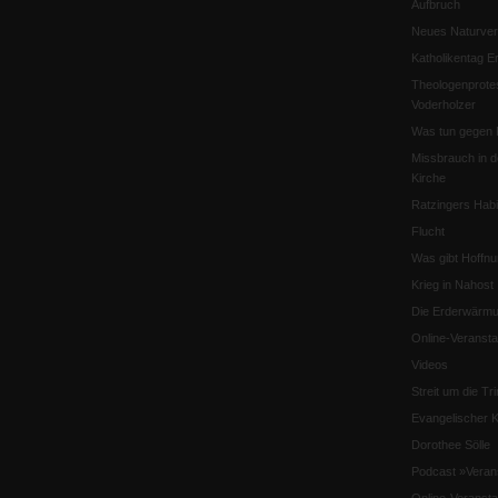
Aufbruch
Neues Naturver
Katholikentag Er
Theologenprote
Voderholzer
Was tun gegen 
Missbrauch in d
Kirche
Ratzingers Habil
Flucht
Was gibt Hoffn
Krieg in Nahost
Die Erderwärmu
Online-Veransta
Videos
Streit um die Tri
Evangelischer K
Dorothee Sölle
Podcast »Veran