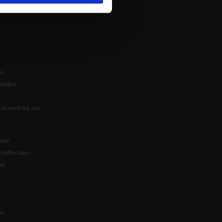
n der Glaube
en
nflikte
eit um Krieg und
tion
chaffen das«
te
5
us