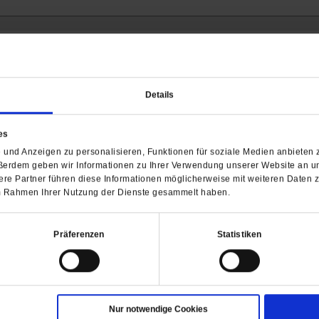
Barrierefreiheit
H
Details
WIR ÜBER UNS
SERVICE
THEMA
es
Redaktion
Abo
Gefährlicher Re
und Anzeigen zu personalisieren, Funktionen für soziale Medien anbieten z
Herausgeberinnen und
Abo kündigen
Gottesfragen
ßerdem geben wir Informationen zu Ihrer Verwendung unserer Website an un
Herausgeber
Shop
Urlaub und Nich
re Partner führen diese Informationen möglicherweise mit weiteren Daten 
Verlag
Newsletter
Künstliche Intell
 im Rahmen Ihrer Nutzung der Dienste gesammelt haben.
Anzeigen
Gleichberechtig
Kontakt
Personen und Ko
Präferenzen
Statistiken
Pfingsten
Leo XIV
Die Katastrophe
Pro & Contra
Katholikentag 
Nur notwendige Cookies