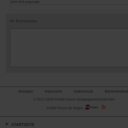
(wird nicht angezeigt)
Ihr Kommentar
Anzeigen
Impressum
Datenschutz
Barrierefreiheit
© 2012-2026 Publik-Forum Verlagsgesellschaft mbH
(Öffnet
Publik-Forum.de folgen:
in
einem
neuen
Tab)
STARTSEITE