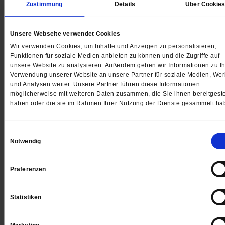
ihrer ersten Liebe«. Ohne diese Interpretation, die uns di
Zustimmung
Details
Über Cookie
Wildheit, Dynamik und Schönheit der »Pathétique« neu
schenkt, werden echte Musikfans nicht mehr leben wolle
Unsere Webseite verwendet Cookies
Wir verwenden Cookies, um Inhalte und Anzeigen zu personalisieren,
Funktionen für soziale Medien anbieten zu können und die Zugriffe auf
unsere Website zu analysieren. Außerdem geben wir Informationen zu Ih
Verwendung unserer Website an unsere Partner für soziale Medien, We
Gedruckt + Digital
und Analysen weiter. Unsere Partner führen diese Informationen
möglicherweise mit weiteren Daten zusammen, die Sie ihnen bereitgeste
haben oder die sie im Rahmen Ihrer Nutzung der Dienste gesammelt ha
Jetzt für 5 € testen
Einwilligungsauswahl
Notwendig
Präferenzen
Statistiken
Digital