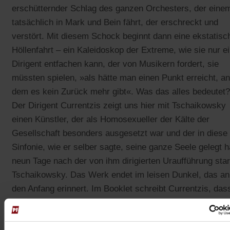
erschütternder Schlag des ganzen Orchesters, der eine
tatsächlich in Mark und Bein fährt, der erschreckt und
verstört. Mit diesem Schock beginnt dann eine ekstatisc
Höllenfahrt – ein Kaleidoskop der Extreme, wie sie nur e
Dirigent entfachen kann, der von Musikern fordert, sie
müssten spielen, »als hätte man einen Punkt erreicht, an
dem es kein Zurück mehr gibt«. Was das alles bedeutet?
Der Dirigent Currentzis zeigt uns hier mit Tschaikowsky
einen Künstler, der als Homosexueller der Kälte der
Gesellschaft besonders ausgesetzt war und der in diese
Sinfonie, wie er selber sagte, seine ganze Seele gelegt h
neun Tage nach der von ihm dirigierten Uraufführung sta
Tschaikowsky. Das Werk endet im leisen Dunkel, das an
den Anfang erinnert. Im Booklet schreibt Currentzis, das
seine Musiker gebeten habe, zu spielen, »als würden sie
nach ihrem Tod aus dem Jenseits zurückblicken auf die Z