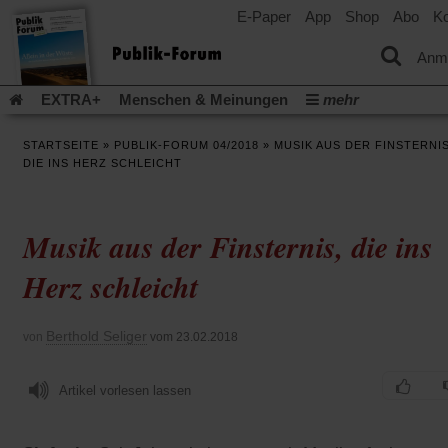
E-Paper
App
Shop
Abo
Ko
einem
neuen
Tab)
Anm
EXTRA+
Menschen & Meinungen
mehr
Religion & Kirchen
Politik & Gesellschaft
Leben & Kultur
STARTSEITE
»
PUBLIK-FORUM 04/2018
»
MUSIK AUS DER FINSTERNIS
Aufstehen & Handeln
Rezensionen
Publik-Forum Archiv
DIE INS HERZ SCHLEICHT
EXTRA
Edition
Dossier
Weisheitsletter
Spiritletter
Newsletter
Veranstaltungen
Wir über uns
Musik aus der Finsternis, die ins
Leserinitiative Publik-Forum e.V.
Die Erderwärmung stopp
(Öffnet
(Öffnet
Urlaub und Nichtstun
Gefährlicher Reichtum
Krieg in Naho
Herz schleicht
in
in
(Öffnet
Gleichberechtigung
Künstliche Intelligenz
Was gibt Hoffn
einem
einem
in
neuen
neuen
(Öffnet
(Öf
Krieg und Frieden
Gott neu denken
Krieg in der Ukraine
einem
Berthold Seliger
von
vom 23.02.2018
Tab)
Tab)
in
in
neuen
Flucht und Migration
Video-Podcast »Veranstaltungen«
einem
ei
Tab)
neuen
ne
Podcast »Veranstaltungen«
Schriftgröße ändern:
Artikel vorlesen lassen
Tab)
Ta