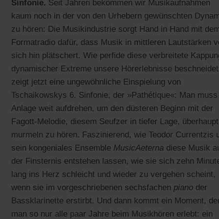
Sinfonie.
Seit Jahren bekommen wir Musikaufnahmen
kaum noch in der von den Urhebern gewünschten Dynam
zu hören: Die Musikindustrie sorgt Hand in Hand mit de
Formatradio dafür, dass Musik in mittleren Lautstärken v
sich hin plätschert. Wie perfide diese verbreitete Kappun
dynamischer Extreme unsere Hörerlebnisse beschneidet
zeigt jetzt eine ungewöhnliche Einspielung von
Tschaikowskys 6. Sinfonie, der »Pathétique«: Man muss
Anlage weit aufdrehen, um den düsteren Beginn mit der
Fagott-Melodie, diesem Seufzer in tiefer Lage, überhaupt
murmeln zu hören. Faszinierend, wie Teodor Currentzis 
sein kongeniales Ensemble
MusicAeterna
diese Musik a
der Finsternis entstehen lassen, wie sie sich zehn Minut
lang ins Herz schleicht und wieder zu vergehen scheint,
wenn sie im vorgeschriebenen sechsfachen
piano
der
Bassklarinette erstirbt. Und dann kommt ein Moment, de
man so nur alle paar Jahre beim Musikhören erlebt: ein