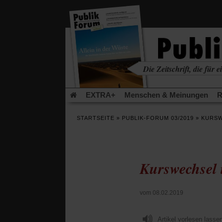
in
einem
neuen
Tab)
Die Zeitschrift, die für ei
kritisch • christlich • u
EXTRA+
Menschen & Meinungen
R
Rezensionen
Publik-Forum Archiv
EX
STARTSEITE
»
PUBLIK-FORUM 03/2019
»
KURSW
Leserinitiative Publik-Forum e.V.
Die Er
Gleichberechtigung
Künstliche Intelligenz
Flucht und Migration
Video-Podcast »Ver
Kurswechsel 
vom 08.02.2019
Artikel vorlesen lasse