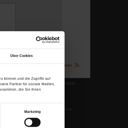
(Öffnet
in
Über Cookies
einem
neuen
(Öffnet
Publik-Forum.de folgen:
in
Tab)
einem
neuen
Tab)
u können und die Zugriffe auf
LESERINITIATIVE PUBLIK-
sere Partner für soziale Medien,
FORUM E. V.
zusammen, die Sie ihnen
ichtum
Ziele und Aufgaben
Vorstand
tstun
Harald-Pawlowski-Fonds
igenz
Marketing
Spenden
ung
Veranstaltungen
nflikte, Leo XIV