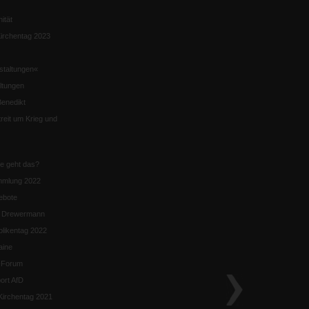
nität
irchentag 2023
staltungen«
ltungen
enedikt
eit um Krieg und
ie geht das?
mmlung 2022
ebote
n Drewermann
likentag 2022
aine
k-Forum
ort AfD
irchentag 2021