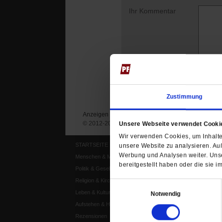
Ihr Kommentar
Zustimmung
Anzeigen
Impressum
Datenschutz
© 2012-2026 Publik-Forum Verlagsgesellschaft mb
Unsere Webseite verwendet Cooki
Wir verwenden Cookies, um Inhalte 
STARTSEITE
MEDIEN
unsere Website zu analysieren. Au
Werbung und Analysen weiter. Unse
Menschen & Meinungen
Publik-Forum Archiv
bereitgestellt haben oder die sie
Politik & Gesellschaft
Publik-Forum EXTRA
Religion & Kirchen
Publik-Forum Edition
Einwilligungsauswahl
Leben & Kultur
Publik-Forum Dossier
Notwendig
Aufstehen & Handeln
Weisheitsletter
Rezensionen
Spiritletter