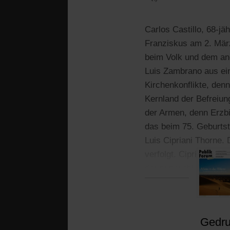
Carlos Castillo, 68-jä
Franziskus am 2. März
beim Volk und dem and
Luis Zambrano aus ein
Kirchenkonflikte, denn
Kernland der Befreiung
der Armen, denn Erzbis
das beim 75. Geburts
Luis Cipriani Thorne. 
verfolgt. Cipriani ha
der nun wohl gestoppt
Gedruc