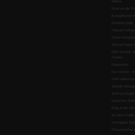
Videos
Streit um die Tri
Evangelischer K
Dorothee Sölle
Podcast »Veran
Online-Veransta
Tod von Papst B
EKD-Synode: Str
Frieden
Depression
Gut sterben - w
ÖRK-Vollversa
aktuelle Jobang
Streit um Euge
Deutscher Katho
Krieg in der Ukr
50 Jahre Publi
Investigativ-Rep
Ökumenischer K