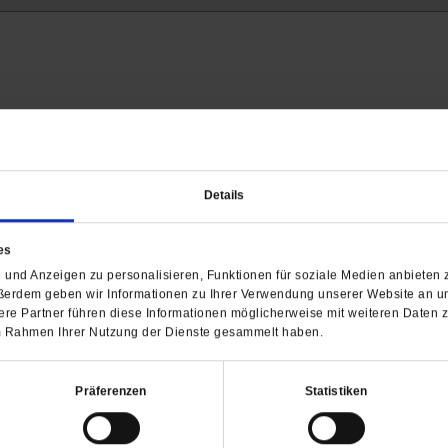
Details
Barrierefreiheit
H
es
und Anzeigen zu personalisieren, Funktionen für soziale Medien anbieten z
WIR ÜBER UNS
SERVICE
THEMA
ßerdem geben wir Informationen zu Ihrer Verwendung unserer Website an un
re Partner führen diese Informationen möglicherweise mit weiteren Daten 
Redaktion
Abo
Gefährlicher Re
 im Rahmen Ihrer Nutzung der Dienste gesammelt haben.
Herausgeberinnen und
Abo kündigen
Gottesfragen
Herausgeber
Shop
Urlaub und Nich
Verlag
Newsletter
Künstliche Intell
Präferenzen
Statistiken
Anzeigen
Gleichberechtig
Kontakt
Personen und Ko