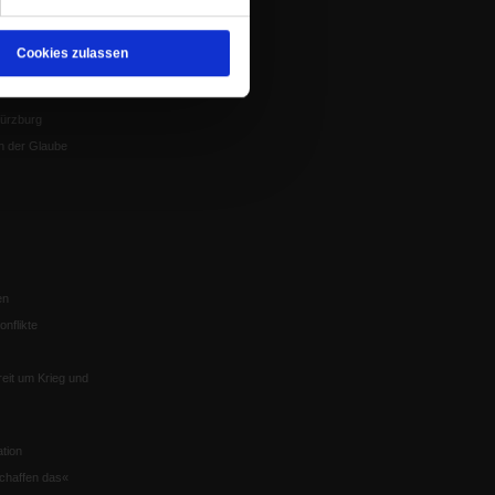
Gesprächskreise
Mitgliederrundbrief
Cookies zulassen
Satzung
 von Tschernobyl
Würzburg
n der Glaube
en
nflikte
eit um Krieg und
tion
chaffen das«