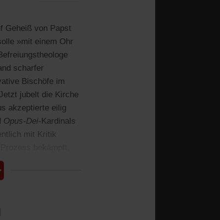
auf Geheiß von Papst
solle »mit einem Ohr
Befreiungstheologe
and scharfer
vative Bischöfe im
etzt jubelt die Kirche
s akzeptierte eilig
d
Opus-Dei
-Kardinals
tlich mit Kritik
m Prozess bekämpft,
l