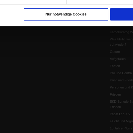
Pfingsten
Leo XIV
Nur notwendige Cookies
Die Katastrophe
Pro & Contra
Katholikentag 
Was bleibt, wen
schwindet?
Ostern
Aufgefallen
Fasten
Pro und Contra
Krieg und Fried
Personen und Ko
Frieden
EKD-Synode Str
Frieden
Papst Leo XIV.
Flucht und Migra
10 Jahre »Wir s