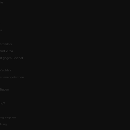
te
5
us
ständnis
furt 2024
st gegen Bischof
Rechts?
er evangelischen
itation
ung?
ng stoppen
ltung