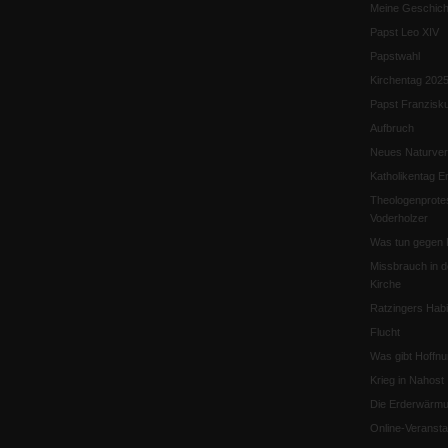
Meine Geschich
Papst Leo XIV
Papstwahl
Kirchentag 202
Papst Franzisk
Aufbruch
Neues Naturver
Katholikentag Er
Theologenprote
Voderholzer
Was tun gegen 
Missbrauch in d
Kirche
Ratzingers Habil
Flucht
Was gibt Hoffn
Krieg in Nahost
Die Erderwärmu
Online-Veransta