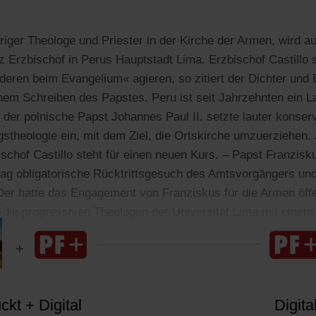
hriger Theologe und Priester in der Kirche der Armen, wird 
 Erzbischof in Perus Hauptstadt Lima. Erzbischof Castillo 
eren beim Evangelium« agieren, so zitiert der Dichter und 
em Schreiben des Papstes. Peru ist seit Jahrzehnten ein L
 der polnische Papst Johannes Paul II. setzte lauter konser
stheologie ein, mit dem Ziel, die Ortskirche umzuerziehen. J
chof Castillo steht für einen neuen Kurs. – Papst Franzisku
tag obligatorische Rücktrittsgesuch des Amtsvorgängers un
Der hatte das Engagement von Franziskus für die Armen öffen
tte die progressiven Theologen der Universität Lima mit eine
 wird.
kt + Digital
Digita