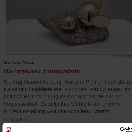
Marlow Moss
Die vergessene Avantgardistin
Sie trug Männerkleidung, war eine Pionierin der abstr
Kunst und inspirierte Piet Mondrian: Marlow Moss. Nu
holt das Berliner Georg-Kolbe-Museum sie aus der
Vergessenheit. Es zeigt ihre Werke in der großen
Einzelausstellung »Räume schaffen«.
/mehr
von
Alicia Rust