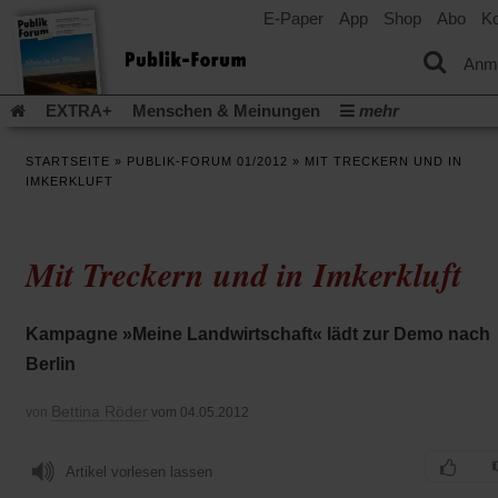
E-Paper
App
Shop
Abo
Ko
einem
neuen
Tab)
Anm
EXTRA+
Menschen & Meinungen
mehr
Religion & Kirchen
Politik & Gesellschaft
Leben & Kultur
STARTSEITE
»
PUBLIK-FORUM 01/2012
»
MIT TRECKERN UND IN
Aufstehen & Handeln
Rezensionen
Publik-Forum Archiv
IMKERKLUFT
EXTRA
Edition
Dossier
Weisheitsletter
Spiritletter
Newsletter
Veranstaltungen
Wir über uns
Mit Treckern und in Imkerkluft
Leserinitiative Publik-Forum e.V.
Die Erderwärmung stopp
(Öffnet
(Öffnet
Urlaub und Nichtstun
Gefährlicher Reichtum
Krieg in Naho
in
in
(Öffnet
Gleichberechtigung
Künstliche Intelligenz
Was gibt Hoffn
Kampagne »Meine Landwirtschaft« lädt zur Demo nach
einem
einem
in
neuen
neuen
(Öffnet
(Öf
Krieg und Frieden
Gott neu denken
Krieg in der Ukraine
Berlin
einem
Tab)
Tab)
in
in
neuen
Flucht und Migration
Video-Podcast »Veranstaltungen«
einem
ei
Tab)
Bettina Röder
von
vom 04.05.2012
neuen
ne
Podcast »Veranstaltungen«
Schriftgröße ändern:
Tab)
Ta
Artikel vorlesen lassen