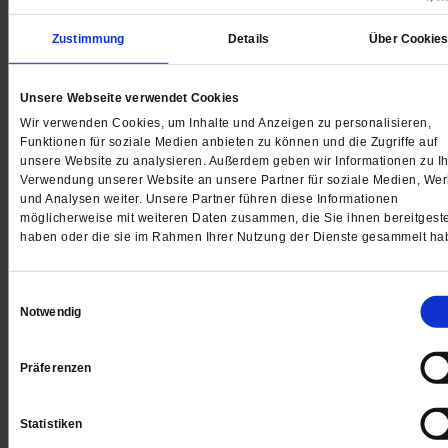
Zustimmung
Details
Über Cookie
Unsere Webseite verwendet Cookies
Wir verwenden Cookies, um Inhalte und Anzeigen zu personalisieren,
Funktionen für soziale Medien anbieten zu können und die Zugriffe auf
unsere Website zu analysieren. Außerdem geben wir Informationen zu Ih
Verwendung unserer Website an unsere Partner für soziale Medien, We
und Analysen weiter. Unsere Partner führen diese Informationen
möglicherweise mit weiteren Daten zusammen, die Sie ihnen bereitgeste
haben oder die sie im Rahmen Ihrer Nutzung der Dienste gesammelt ha
Einwilligungsauswahl
Wolfram Weimer
Notwendig
Berliner Buchhändlerinnen wehren sich erfolgreich ge
Präferenzen
den Kulturminister, der sie »Extremisten« genannt hat.
/mehr
Statistiken