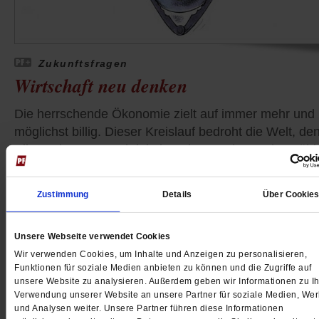
Zukunftsfragen
Wirtschaft neu denken
Die herrschende Ökonomie zielt auf immer mehr und
möglichst billig. Dieser Kreislauf bedroht die Welt, de
Klimaschutz, Gerechtigkeit und Menschenrechte zähl
wenig.
/mehr
von
Wolfgang Kessler
Zustimmung
Details
Über Cookie
Unsere Webseite verwendet Cookies
Wir verwenden Cookies, um Inhalte und Anzeigen zu personalisieren,
Funktionen für soziale Medien anbieten zu können und die Zugriffe auf
unsere Website zu analysieren. Außerdem geben wir Informationen zu Ih
Verwendung unserer Website an unsere Partner für soziale Medien, We
und Analysen weiter. Unsere Partner führen diese Informationen