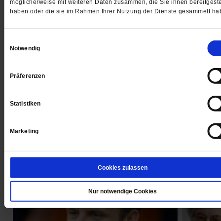
möglicherweise mit weiteren Daten zusammen, die Sie ihnen bereitgeste
haben oder die sie im Rahmen Ihrer Nutzung der Dienste gesammelt ha
Einwilligungsauswahl
Notwendig
Präferenzen
Können die Grünen Wirtschaft?
Statistiken
Die Grünen stellen Ökologie über alles. Für die Indust
waren sie früher ein Schreckgespenst. Das hat sich
geändert
/mehr
Marketing
von
Ulrike Scheffer
Cookies zulassen
Nur notwendige Cookies