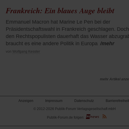
Frankreich: Ein blaues Auge bleibt
Emmanuel Macron hat Marine Le Pen bei der
Präsidentschaftswahl in Frankreich geschlagen. Doc
den Rechtspopulisten dauerhaft das Wasser abzugra
braucht es eine andere Politik in Europa
/mehr
von
Wolfgang Kessler
mehr Artikel anz
Anzeigen
Impressum
Datenschutz
Barrierefreiheit
© 2012-2026 Publik-Forum Verlagsgesellschaft mbH
(Öffnet
Publik-Forum.de folgen:
in
einem
neuen