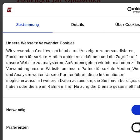
Der Letzte Brief (Vorsicht Satire!): Die evangelische
Kirche hat sich für ihre Fastenaktion wieder etwas
Zustimmung
Details
Über Cookie
Besonderes einfallen lassen: Pessimismus fasten.
Nichts leichter als das!
/mehr
Unsere Webseite verwendet Cookies
Wir verwenden Cookies, um Inhalte und Anzeigen zu personalisieren,
Funktionen für soziale Medien anbieten zu können und die Zugriffe auf
unsere Website zu analysieren. Außerdem geben wir Informationen zu Ih
Liebe Leserin, lieber Leser,
Verwendung unserer Website an unsere Partner für soziale Medien, We
und Analysen weiter. Unsere Partner führen diese Informationen
möglicherweise mit weiteren Daten zusammen, die Sie ihnen bereitgeste
/mehr
haben oder die sie im Rahmen Ihrer Nutzung der Dienste gesammelt ha
von
Andrea Teupke
Einwilligungsauswahl
Notwendig
Liebe Leserin, lieber Leser,
Präferenzen
/mehr