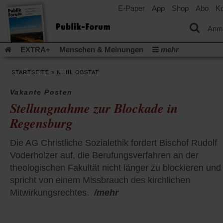
E-Paper
App
Shop
Abo
Ko
einem
neuen
Tab)
Anm
EXTRA+
Menschen & Meinungen
mehr
Religion & Kirchen
Politik & Gesellschaft
Leben & Kultur
STARTSEITE
»
NIHIL OBSTAT
Aufstehen & Handeln
Rezensionen
Publik-Forum Archiv
EXTRA
Edition
Dossier
Weisheitsletter
Spiritletter
Vakante Posten
Stellungnahme zur Blockade in
Newsletter
Veranstaltungen
Wir über uns
Regensburg
Leserinitiative Publik-Forum e.V.
Die Erderwärmung stopp
(Öffnet
(Öffnet
Urlaub und Nichtstun
Gefährlicher Reichtum
Krieg in Naho
in
in
Die AG Christliche Sozialethik fordert Bischof Rudolf
(Öffnet
Gleichberechtigung
Künstliche Intelligenz
Was gibt Hoffn
einem
einem
Voderholzer auf, die Berufungsverfahren an der
in
neuen
neuen
(Öffnet
(Öf
Krieg und Frieden
Gott neu denken
Krieg in der Ukraine
einem
theologischen Fakultät nicht länger zu blockieren und
Tab)
Tab)
in
in
neuen
Flucht und Migration
Video-Podcast »Veranstaltungen«
einem
ei
spricht von einem Missbrauch des kirchlichen
Tab)
neuen
ne
Podcast »Veranstaltungen«
Schriftgröße ändern:
Mitwirkungsrechtes.
/mehr
Tab)
Ta