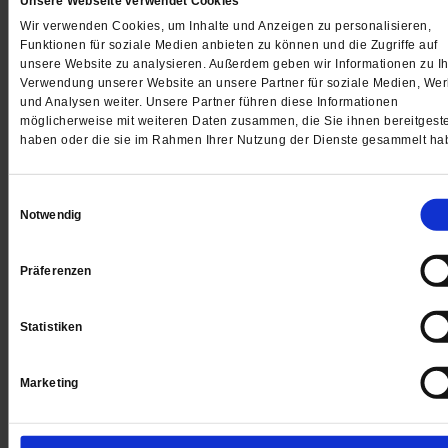
sagt Michelle Becka von der AG Christliche Sozialethi
Unsere Webseite verwendet Cookies
/mehr
Wir verwenden Cookies, um Inhalte und Anzeigen zu personalisieren,
Funktionen für soziale Medien anbieten zu können und die Zugriffe auf
von
Judith Bauer
unsere Website zu analysieren. Außerdem geben wir Informationen zu Ih
Verwendung unserer Website an unsere Partner für soziale Medien, We
und Analysen weiter. Unsere Partner führen diese Informationen
möglicherweise mit weiteren Daten zusammen, die Sie ihnen bereitgeste
haben oder die sie im Rahmen Ihrer Nutzung der Dienste gesammelt ha
Einwilligungsauswahl
Notwendig
Präferenzen
Statistiken
Marketing
Berufungen an Universitäten
Wenn der Bischof nicht will, steht die
Sozialethik still