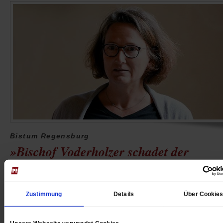
Bistum Regensburg
»Bischof Voderholzer schadet der
Theologie massiv«
Der Bischof will mehr Priester an den Fakultäten. De
Zustimmung
Details
Über Cookie
bleiben Lehrstühle jahrelang unbesetzt. Unter der
Blockade leiden die Kandidaten und die Wissenschaft