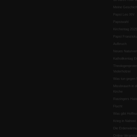
Meine Geschich
Papst Leo XIV
Papstwahl
Kirchentag 202
Papst Franzisk
Aufbruch
Neues Naturver
Katholikentag Er
Theologenprote
Voderholzer
Was tun gegen 
Missbrauch in d
Kirche
Ratzingers Habil
Flucht
Was gibt Hoffn
Krieg in Nahost
Die Erderwärmu
Online-Veransta