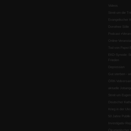
Videos
Streit um die Tri
Evangelischer K
Dorothee Sölle
Podcast »Veran
Online-Veransta
Tod von Papst B
EKD-Synode: Str
Frieden
Depression
Gut sterben - w
ÖRK-Vollversa
aktuelle Jobang
Streit um Euge
Deutscher Katho
Krieg in der Ukr
50 Jahre Publi
Investigativ-Rep
Ökumenischer K