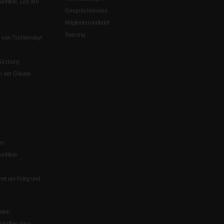
nflikte, Leo XIV
Gesprächskreise
Mitgliederrundbrief
Satzung
 von Tschernobyl
Würzburg
n der Glaube
en
nflikte
eit um Krieg und
tion
chaffen das«