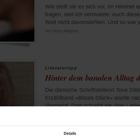
Wie stellt sie es sich vor, im Himme
fragen, weil ich vermutete: Auch dies
Welt nicht davonstehlen. Und so war 
von
Georg Magirius
Literaturtipp
Hinter dem banalen Alltag 
Die dänische Schriftstellerin Tove Dit
Erzählband »Böses Glück« wurde nach
übersetzt. Dort schreibt sie über Lie
unbefriedigte Sehnsüchte.
/mehr
von
Marie Lou Steinig
Details