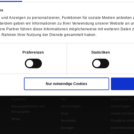
es
und Anzeigen zu personalisieren, Funktionen für soziale Medien anbieten z
er, empfindlicher Menschlichkeit. Gabriele Wohmann sch
ßerdem geben wir Informationen zu Ihrer Verwendung unserer Website an un
iche und Suchende, ohne Antworten zu geben
/mehr
re Partner führen diese Informationen möglicherweise mit weiteren Daten 
 im Rahmen Ihrer Nutzung der Dienste gesammelt haben.
Präferenzen
Statistiken
Barrierefreiheit
H
Nur notwendige Cookies
WIR ÜBER UNS
SERVICE
THEMA
Redaktion
Abo
Gefährlicher Re
Herausgeberinnen und
Abo kündigen
Gottesfragen
Herausgeber
Shop
Urlaub und Nich
Verlag
Newsletter
Künstliche Intell
Anzeigen
Gleichberechtig