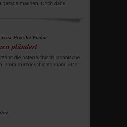
en gerade machen. Doch dabei
ilena Michiko Flašar
nen plündert
ählt die österreichisch-japanische
r in ihrem Kurzgeschichtenband »Der
chte