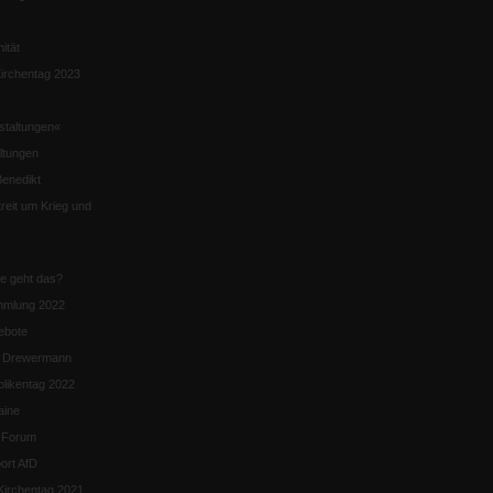
nität
irchentag 2023
staltungen«
ltungen
enedikt
eit um Krieg und
ie geht das?
mmlung 2022
ebote
n Drewermann
likentag 2022
aine
k-Forum
ort AfD
irchentag 2021