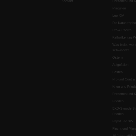
Kontakt
Personen und Ko
Pfingsten
Leo XIV
Die Katastrophe
Pro & Contra
Katholikentag 
Was bleibt, wen
schwindet?
Ostern
Aufgefallen
Fasten
Pro und Contra
Krieg und Fried
Personen und Ko
Frieden
EKD-Synode Str
Frieden
Papst Leo XIV.
Flucht und Migra
10 Jahre »Wir s