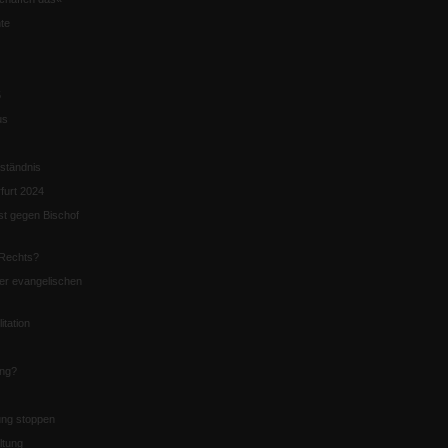
te
5
us
ständnis
furt 2024
st gegen Bischof
Rechts?
er evangelischen
itation
ung?
ng stoppen
ltung