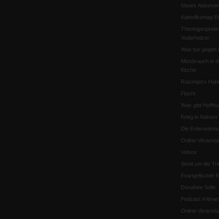
Neues Naturver
Katholikentag Er
Theologenprote
Voderholzer
Was tun gegen 
Missbrauch in d
Kirche
Ratzingers Habil
Flucht
Was gibt Hoffn
Krieg in Nahost
Die Erderwärmu
Online-Veransta
Videos
Streit um die Tri
Evangelischer K
Dorothee Sölle
Podcast »Veran
Online-Veransta