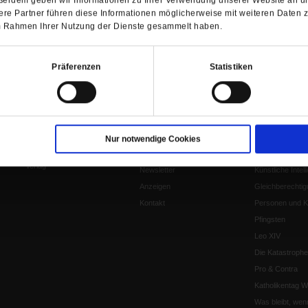
re Partner führen diese Informationen möglicherweise mit weiteren Daten 
 im Rahmen Ihrer Nutzung der Dienste gesammelt haben.
Barrierefreiheit
Präferenzen
Statistiken
H
WIR ÜBER UNS
SERVICE
THEMA
Redaktion
Abo
Gefährlicher Re
Herausgeberinnen und
Abo kündigen
Gottesfragen
Nur notwendige Cookies
Herausgeber
Shop
Urlaub und Nich
Verlag
Newsletter
Künstliche Intell
Anzeigen
Gleichberechtig
Kontakt
Personen und Ko
Pfingsten
Leo XIV
Die Katastrophe
Pro & Contra
Katholikentag 
Was bleibt, wen