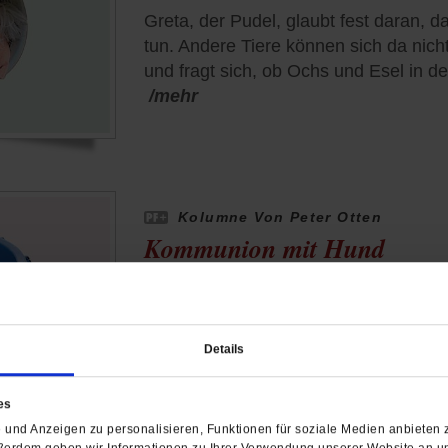
Greta, der Pudel, glaubt fest daran, 
tun. Andere Tiere können sich da nicht
und fragt sich, ob Ochs und Esel in de
/mehr
Kolumne Von Peter Otten
Kommunion mit Hund
Mit seinem Pudel Greta besucht Publ
regelmäßig eine alte Frau. Sie essen
unterhalten sich darüber, was eine »ri
Details
»Jesus drin« ist.
/mehr
es
und Anzeigen zu personalisieren, Funktionen für soziale Medien anbieten z
ßerdem geben wir Informationen zu Ihrer Verwendung unserer Website an un