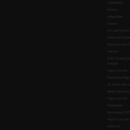
schwindet?
Ostern
Aufgefallen
Fasten
Pro und Contra
Krieg und Fried
Personen und Ko
Frieden
EKD-Synode Str
Frieden
Papst Leo XIV.
Flucht und Migra
10 Jahre »Wir s
Meine Geschich
Papst Leo XIV
Papstwahl
Kirchentag 202
Papst Franzisk
Aufbruch