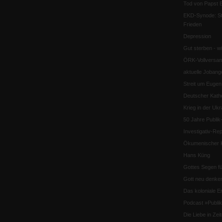
Tod von Papst B
EKD-Synode: Str
Frieden
Depression
Gut sterben - w
ÖRK-Vollversa
aktuelle Jobang
Streit um Euge
Deutscher Katho
Krieg in der Ukr
50 Jahre Publi
Investigativ-Rep
Ökumenischer K
Hans Küng
Gottes Segen f
Gott neu denke
Das koloniale E
Podcast »Publ
Die Liebe in Ze