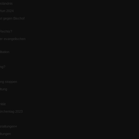
ständnis
furt 2024
st gegen Bischof
Rechts?
er evangelischen
itation
ung?
ng stoppen
ltung
nität
irchentag 2023
staltungen«
ltungen