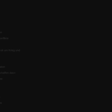
en
nflikte
eit um Krieg und
tion
chaffen das«
te
5
us