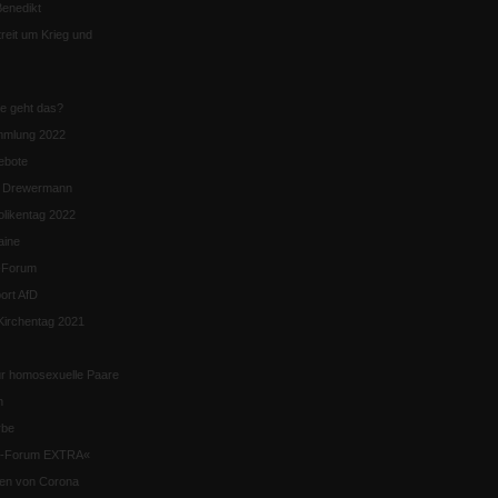
enedikt
eit um Krieg und
ie geht das?
mmlung 2022
ebote
n Drewermann
likentag 2022
aine
k-Forum
ort AfD
irchentag 2021
ür homosexuelle Paare
n
rbe
ik-Forum EXTRA«
iten von Corona