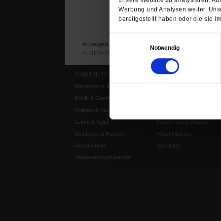
Werbung und Analysen weiter. Unse
bereitgestellt haben oder die sie
Einwilligungsauswahl
Anzeigen
Impressum
Datenschutz
Notwendig
© 2012-2026 Publik-Forum Verlagsgesellschaft mb
STARTSEITE
MEDIEN
Menschen & Meinungen
Publik-Forum Archiv
Politik & Gesellschaft
Publik-Forum EXTRA
Religion & Kirchen
Publik-Forum Edition
Leben & Kultur
Publik-Forum Dossier
Aufstehen & Handeln
Weisheitsletter
Rezensionen
Spiritletter
Veranstaltungskalender