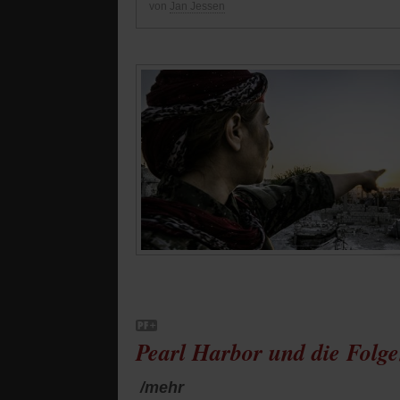
von
Jan Jessen
Pearl Harbor und die Folg
/mehr