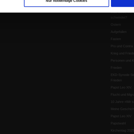
Nur notwendige Cookies
Katholikentag 
Was bleibt, wen
schwindet?
Ostern
Aufgefallen
Fasten
Pro und Contra
Krieg und Fried
Personen und Ko
Frieden
EKD-Synode Str
Frieden
Papst Leo XIV.
Flucht und Migra
10 Jahre »Wir s
Meine Geschich
Papst Leo XIV
Papstwahl
Kirchentag 202