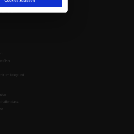
Cookies zulassen
Würzburg
n der Glaube
en
nflikte
eit um Krieg und
tion
chaffen das«
te
5