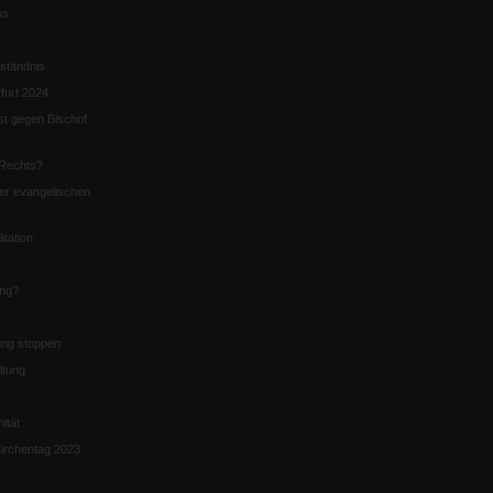
us
ständnis
furt 2024
st gegen Bischof
Rechts?
er evangelischen
itation
ung?
ng stoppen
ltung
nität
irchentag 2023