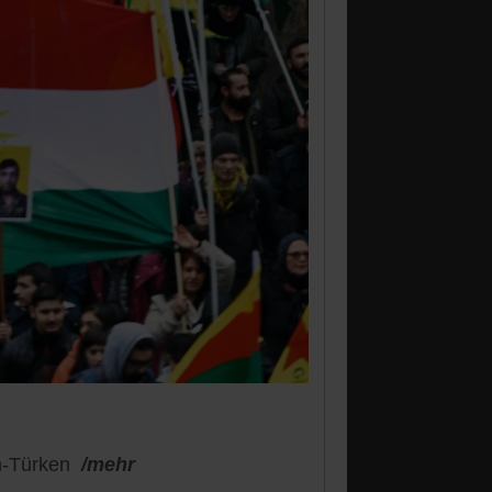
h-Türken
/mehr