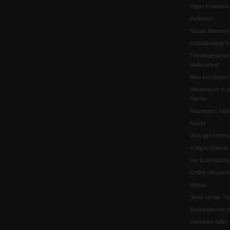
Papst Franzisk
Aufbruch
Neues Naturver
Katholikentag Er
Theologenprote
Voderholzer
Was tun gegen 
Missbrauch in d
Kirche
Ratzingers Habil
Flucht
Was gibt Hoffn
Krieg in Nahost
Die Erderwärmu
Online-Veransta
Videos
Streit um die Tri
Evangelischer K
Dorothee Sölle