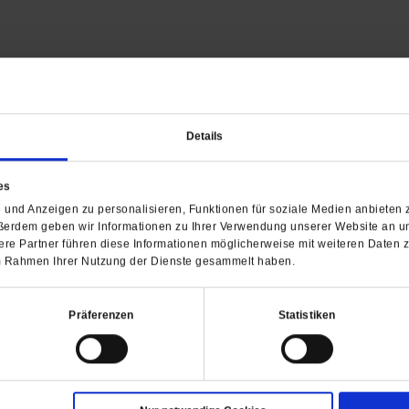
Barrierefreiheit
Details
H
WIR ÜBER UNS
SERVICE
THEMA
es
Redaktion
Abo
Gefährlicher Re
und Anzeigen zu personalisieren, Funktionen für soziale Medien anbieten z
ßerdem geben wir Informationen zu Ihrer Verwendung unserer Website an un
Herausgeberinnen und
Abo kündigen
Gottesfragen
re Partner führen diese Informationen möglicherweise mit weiteren Daten 
Herausgeber
Shop
Urlaub und Nich
 im Rahmen Ihrer Nutzung der Dienste gesammelt haben.
Verlag
Newsletter
Künstliche Intell
Anzeigen
Gleichberechtig
Präferenzen
Statistiken
Kontakt
Personen und Ko
Pfingsten
Leo XIV
Die Katastrophe
Pro & Contra