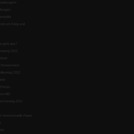
staltungen«
ltungen
enedikt
eit um Krieg und
ie geht das?
mmlung 2022
ebote
n Drewermann
likentag 2022
aine
k-Forum
ort AfD
irchentag 2021
ür homosexuelle Paare
n
rbe