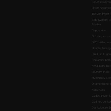
Podcast »Veran
Online-Veransta
Tod von Papst B
EKD-Synode: Str
Frieden
Depression
Gut sterben - w
ÖRK-Vollversa
aktuelle Jobang
Streit um Euge
Deutscher Katho
Krieg in der Ukr
50 Jahre Publi
Investigativ-Rep
Ökumenischer K
Hans Küng
Gottes Segen f
Gott neu denke
Das koloniale E