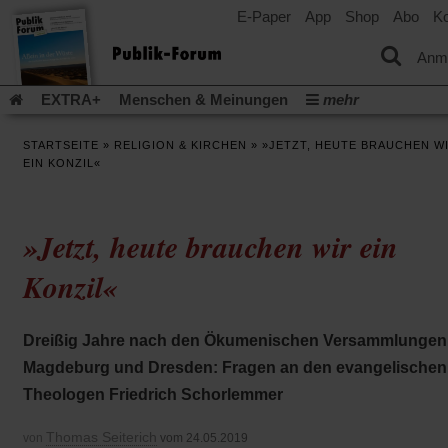
E-Paper
App
Shop
Abo
Ko
einem
neuen
Tab)
Anm
EXTRA+
Menschen & Meinungen
mehr
Religion & Kirchen
Politik & Gesellschaft
Leben & Kultur
STARTSEITE
»
RELIGION & KIRCHEN
»
»JETZT, HEUTE BRAUCHEN W
Aufstehen & Handeln
Rezensionen
Publik-Forum Archiv
EIN KONZIL«
EXTRA
Edition
Dossier
Weisheitsletter
Spiritletter
Newsletter
Veranstaltungen
Wir über uns
»Jetzt, heute brauchen wir ein
Leserinitiative Publik-Forum e.V.
Die Erderwärmung stopp
(Öffnet
(Öffnet
Urlaub und Nichtstun
Gefährlicher Reichtum
Krieg in Naho
Konzil«
in
in
(Öffnet
Gleichberechtigung
Künstliche Intelligenz
Was gibt Hoffn
einem
einem
in
neuen
neuen
(Öffnet
(Öf
Krieg und Frieden
Gott neu denken
Krieg in der Ukraine
einem
Tab)
Tab)
Dreißig Jahre nach den Ökumenischen Versammlungen 
in
in
neuen
Flucht und Migration
Video-Podcast »Veranstaltungen«
einem
ei
Tab)
Magdeburg und Dresden: Fragen an den evangelischen
neuen
ne
Podcast »Veranstaltungen«
Schriftgröße ändern:
Theologen Friedrich Schorlemmer
Tab)
Ta
Thomas Seiterich
von
vom 24.05.2019