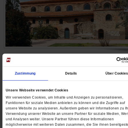
Historische Stätten
Kein Konstantin, nirgends
Zustimmung
Details
Über Cookie
In Nicäa, dem heutigen Iznik, wurde vor 1700 Jahren 
Glaubensbekenntnis der Christenheit formuliert. Unser
Autor hat die türkische Kleinstadt besucht – und war
Unsere Webseite verwendet Cookies
angetan von ihrer Schönheit.
/mehr
Wir verwenden Cookies, um Inhalte und Anzeigen zu personalisieren,
Funktionen für soziale Medien anbieten zu können und die Zugriffe auf
von
Marian Brehmer
unsere Website zu analysieren. Außerdem geben wir Informationen zu Ih
Verwendung unserer Website an unsere Partner für soziale Medien, We
und Analysen weiter. Unsere Partner führen diese Informationen
möglicherweise mit weiteren Daten zusammen, die Sie ihnen bereitgeste