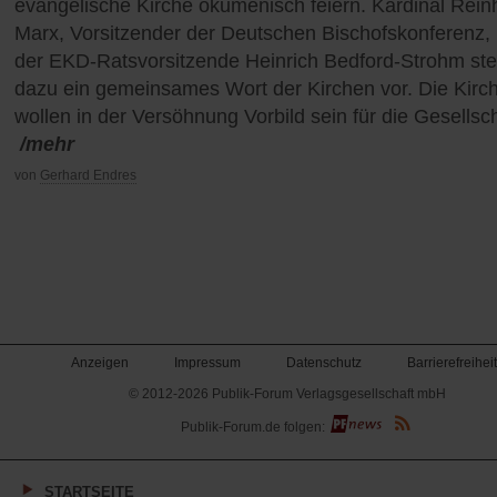
evangelische Kirche ökumenisch feiern. Kardinal Rein
Marx, Vorsitzender der Deutschen Bischofskonferenz,
der EKD-Ratsvorsitzende Heinrich Bedford-Strohm stel
dazu ein gemeinsames Wort der Kirchen vor. Die Kirc
wollen in der Versöhnung Vorbild sein für die Gesellsc
/mehr
von
Gerhard Endres
Anzeigen
Impressum
Datenschutz
Barrierefreiheit
© 2012-2026 Publik-Forum Verlagsgesellschaft mbH
(Öffnet
Publik-Forum.de folgen:
in
einem
neuen
Tab)
STARTSEITE