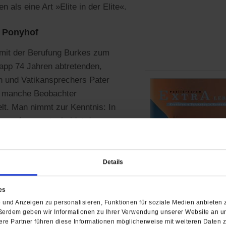
 als eine Art »Elite in der Elite«.
n Ponyhof
 mit der Berufung Burkes zum
app 74 Jahren abtretenden,
n und Vatikansprechers Pater
r manche Beobachter
t. Man nimmt zur Kenntnis: In
rungsfrage entscheidet der
cht nach kirchenpolitischen
‹
Details
in Lateinamerika durchgreift
en und pensionsreifen
es
anderen durch junge,
und Anzeigen zu personalisieren, Funktionen für soziale Medien anbieten z
ßerdem geben wir Informationen zu Ihrer Verwendung unserer Website an un
nner ersetzt (und somit laufend
re Partner führen diese Informationen möglicherweise mit weiteren Daten 