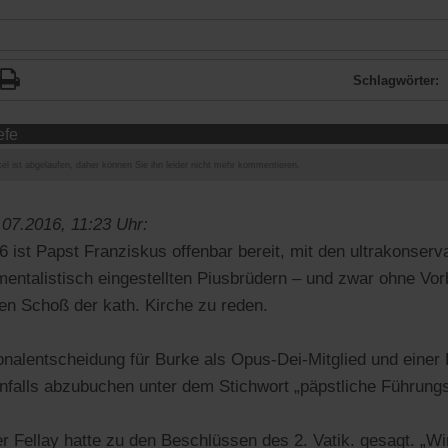
Schlagwörter:
efe
el ist abgelaufen, daher können Sie ihn leider nicht mehr kommentieren.
.07.2016, 11:23 Uhr:
 ist Papst Franziskus offenbar bereit, mit den ultrakonserva
ntalistisch eingestellten Piusbrüdern – und zwar ohne Vor
en Schoß der kath. Kirche zu reden.
nalentscheidung für Burke als Opus-Dei-Mitglied und einer F
nfalls abzubuchen unter dem Stichwort „päpstliche Führung
r Fellay hatte zu den Beschlüssen des 2. Vatik. gesagt. „Wir