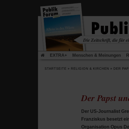
in
einem
neuen
Tab)
Die Zeitschrift, die für ei
kritisch • christlich • u
EXTRA+
Menschen & Meinungen
R
Rezensionen
Publik-Forum Archiv
EX
STARTSEITE
»
RELIGION & KIRCHEN
»
DER PAP
Leserinitiative Publik-Forum e.V.
Die Er
Gleichberechtigung
Künstliche Intelligenz
Flucht und Migration
Video-Podcast »Ver
Der Papst un
Der US-Journalist Gre
Franziskus besetzt ei
Organisation Opus Dei