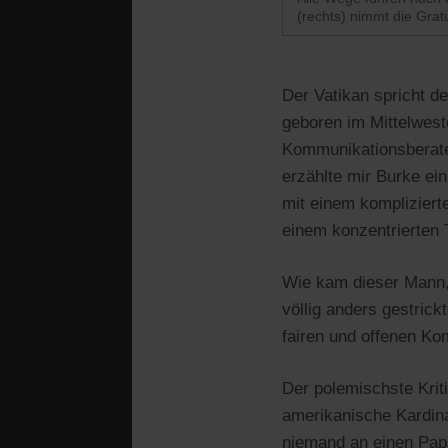
(rechts) nimmt die Gra
Der Vatikan spricht 
geboren im Mittelweste
Kommunikationsberater
erzählte mir Burke ei
mit einem kompliziert
einem konzentrierten T
Wie kam dieser Mann,
völlig anders gestrick
fairen und offenen K
Der polemischste Krit
amerikanische Kardina
niemand an einen Pap