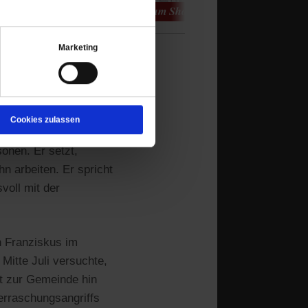
Marketing
trin, den aus
 Müller dankt es
Cookies zulassen
 kommt ein Papst nicht
onen. Er setzt,
n arbeiten. Er spricht
voll mit der
n Franziskus im
itte Juli versuchte,
ht zur Gemeinde hin
berraschungsangriffs