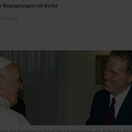
er Begegnungen mit Burke
16.07.2016
n
om: Ein Argentinier ist Papst, ein US-Amerikaner wird ab jetzt für ihn