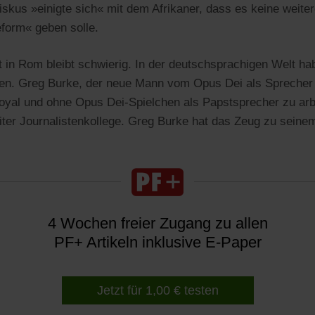
skus »einigte sich« mit dem Afrikaner, dass es keine weite
eform« geben solle.
in Rom bleibt schwierig. In der deutschsprachigen Welt ha
hen. Greg Burke, der neue Mann vom Opus Dei als Sprecher
oyal und ohne Opus Dei-Spielchen als Papstsprecher zu arbei
eiter Journalistenkollege. Greg Burke hat das Zeug zu seine
4 Wochen freier Zugang zu allen
PF+ Artikeln inklusive E-Paper
Jetzt für 1,00 € testen