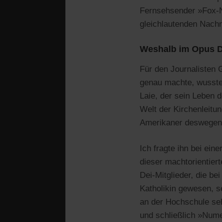
Fernsehsender »Fox-Ne
gleichlautenden Nach
Weshalb im Opus D
Für den Journalisten G
genau machte, wusste 
Laie, der sein Leben 
Welt der Kirchenleitu
Amerikaner deswegen
Ich fragte ihn bei ei
dieser machtorientier
Dei-Mitglieder, die be
Katholikin gewesen, s
an der Hochschule se
und schließlich »Numer