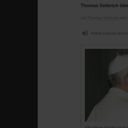
Thomas Seiterich üb
Thomas Seiterich
von
vom 
Artikel vorlesen lasse
Alle Wege führen nach R