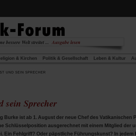
(Öffnet
ne bessere Welt streitet ...
Ausgabe lesen
in
(Öffnet
nabhängig
zur aktuellen Ausgabe
einem
in
neuen
eligion & Kirchen
Politik & Gesellschaft
Leben & Kultur
Au
einem
Tab)
neuen
TRA
Edition
Dossier
Weisheitsletter
Spiritletter
Newsle
Tab)
ST UND SEIN SPRECHER
(Öffnet
(Öffnet
derwärmung stoppen
Urlaub und Nichtstun
Gefährlicher Re
in
in
(Öffnet
(Öffnet
(Öffnet
Was gibt Hoffnung?
Krieg und Frieden
Gott neu denken
einem
einem
in
in
in
neuen
neuen
anstaltungen«
Podcast »Veranstaltungen«
Schriftgröße änd
einem
einem
einem
Tab)
Tab)
d sein Sprecher
neuen
neuen
neuen
Tab)
Tab)
Tab)
g Burke ist ab 1. August der neue Chef des Vatikanischen 
ne Schlüsselposition ausgerechnet mit einem Mitglied der um
. Ein Fehlgriff? Oder päpstliche Führungskunst? In jedem F