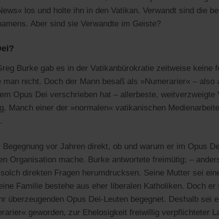
ws« los und holte ihn in den Vatikan. Verwandt sind die bei
namens. Aber sind sie Verwandte im Geiste?
ei?
reg Burke gab es in der Vatikanbürokratie zeitweise keine f
man nicht. Doch der Mann besaß als »Numerarier« – also al
dem Opus Dei verschrieben hat – allerbeste, weitverzweigte 
ng. Manch einer der »normalen« vatikanischen Medienarbeite
.
ner Begegnung vor Jahren direkt, ob und warum er im Opus De
ten Organisation mache. Burke antwortete freimütig; – ande
i solch direkten Fragen herumdrucksen. Seine Mutter sei ein
eine Familie bestehe aus eher liberalen Katholiken. Doch er
hr überzeugenden Opus Dei-Leuten begegnet. Deshalb sei e
arier« geworden, zur Ehelosigkeit freiwillig verpflichteter 