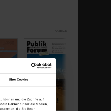
ANZEIGE
(Öffnet
in
›
Über Cookies
einem
neuen
Tab)
u können und die Zugriffe auf
sere Partner für soziale Medien,
zusammen, die Sie ihnen