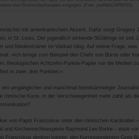
tulation des Kirchenoberhauptes entgegen. (Foto: pa/ABACAPRESS)
demnächst mit amerikanischem Akzent. Dafür sorgt Gregory
n, in St. Louis. Der jugendlich wirkende 56Jährige ist seit 
 und Medientrainer im Vatikan tätig. Auf meine Frage, was
nmal: »Ich bringe zum Beispiel den Chefs von Büros oder Kon
en, theologischen Achtzehn-Punkte-Papier vor die Medien zu
ext in zwei, drei Punkten.«
 ein umgänglicher und manchmal hemdsärmeliger Journaliste
te römische Kurie, in der Verschwiegenheit mehr zählt als di
ommunikation?
iker von Papst Franziskus unter den römischen Kardinälen 
l und Kirchenrechtsexperte Raymond Leo Burke – eiste vor
st Franziskus denken konnte, den Korrespondenten Greg B