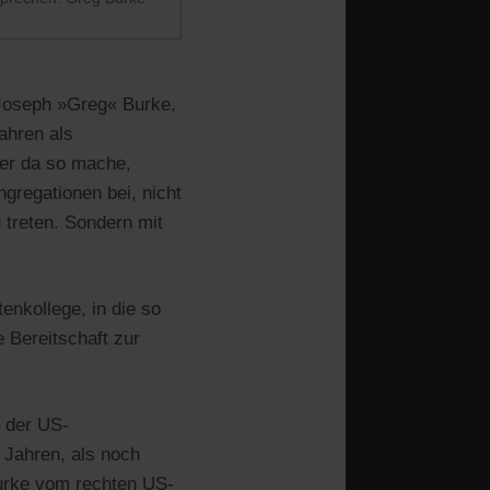
 Joseph »Greg« Burke,
Jahren als
 er da so mache,
gregationen bei, nicht
 treten. Sondern mit
nkollege, in die so
e Bereitschaft zur
– der US-
 Jahren, als noch
urke vom rechten US-