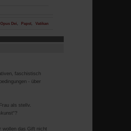
Opus Dei
Papst
Vatikan
tiven, faschistisch
bedingungen - über
rau als stellv.
skunst“?
 wollen das Gift nicht