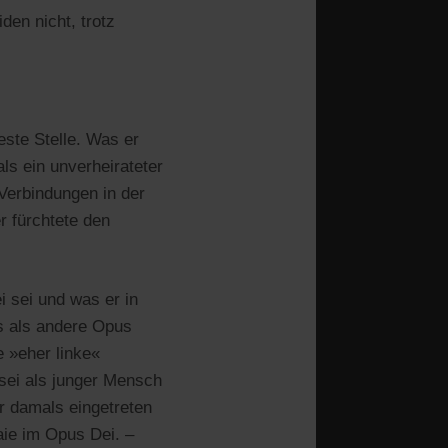
den nicht, trotz
este Stelle. Was er
s ein unverheirateter
Verbindungen in der
r fürchtete den
i sei und was er in
rs als andere Opus
e »eher linke«
 sei als junger Mensch
r damals eingetreten
Laie im Opus Dei. –