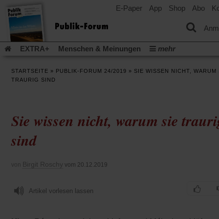
E-Paper
App
Shop
Abo
Ko
einem
neuen
Tab)
Anm
EXTRA+
Menschen & Meinungen
mehr
Religion & Kirchen
Politik & Gesellschaft
Leben & Kultur
STARTSEITE
»
PUBLIK-FORUM 24/2019
»
SIE WISSEN NICHT, WARUM 
Aufstehen & Handeln
Rezensionen
Publik-Forum Archiv
TRAURIG SIND
EXTRA
Edition
Dossier
Weisheitsletter
Spiritletter
Newsletter
Veranstaltungen
Wir über uns
Sie wissen nicht, warum sie trauri
Leserinitiative Publik-Forum e.V.
Die Erderwärmung stopp
(Öffnet
(Öffnet
Urlaub und Nichtstun
Gefährlicher Reichtum
Krieg in Naho
sind
in
in
(Öffnet
Gleichberechtigung
Künstliche Intelligenz
Was gibt Hoffn
einem
einem
in
neuen
neuen
(Öffnet
(Öf
Krieg und Frieden
Gott neu denken
Krieg in der Ukraine
einem
Birgit Roschy
von
vom 20.12.2019
Tab)
Tab)
in
in
neuen
Flucht und Migration
Video-Podcast »Veranstaltungen«
einem
ei
Tab)
neuen
ne
Podcast »Veranstaltungen«
Schriftgröße ändern:
Artikel vorlesen lassen
Tab)
Ta