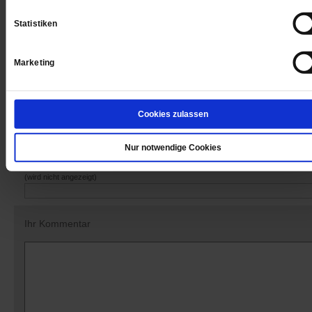
Statistiken
Marketing
Datum der Erstveröffentlichung: 20.12.2019
Cookies zulassen
Kommentare und Leserbriefe
Nur notwendige Cookies
Ihre E-Mailadresse:
(wird nicht angezeigt)
Ihr Kommentar