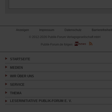
Anzeigen
Impressum
Datenschutz
Barrierefreiheit
© 2012-2026 Publik-Forum Verlagsgesellschaft mbH
(Öffnet
Publik-Forum.de folgen:
in
einem
neuen
Tab)
STARTSEITE
MEDIEN
WIR ÜBER UNS
SERVICE
THEMA
LESERINITIATIVE PUBLIK-FORUM E. V.