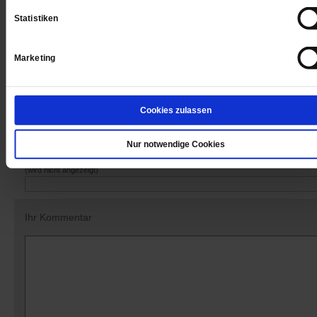
Statistiken
Marketing
Datum der Erstveröffentlichung: 08.11.2019
Cookies zulassen
Kommentare und Leserbriefe
Nur notwendige Cookies
Ihre E-Mailadresse:
(wird nicht angezeigt)
Ihr Kommentar