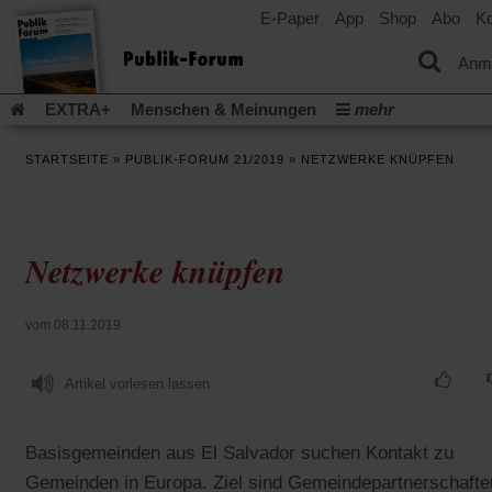
E-Paper
App
Shop
Abo
Ko
einem
neuen
Tab)
Anm
EXTRA+
Menschen & Meinungen
mehr
Religion & Kirchen
Politik & Gesellschaft
Leben & Kultur
STARTSEITE
»
PUBLIK-FORUM 21/2019
»
NETZWERKE KNÜPFEN
Aufstehen & Handeln
Rezensionen
Publik-Forum Archiv
EXTRA
Edition
Dossier
Weisheitsletter
Spiritletter
Newsletter
Veranstaltungen
Wir über uns
Netzwerke knüpfen
Leserinitiative Publik-Forum e.V.
Die Erderwärmung stopp
(Öffnet
(Öffnet
Urlaub und Nichtstun
Gefährlicher Reichtum
Krieg in Naho
in
in
(Öffnet
Gleichberechtigung
Künstliche Intelligenz
Was gibt Hoffn
vom 08.11.2019
einem
einem
in
neuen
neuen
(Öffnet
(Öf
Krieg und Frieden
Gott neu denken
Krieg in der Ukraine
einem
Tab)
Tab)
in
in
neuen
Artikel vorlesen lassen
Flucht und Migration
Video-Podcast »Veranstaltungen«
einem
ei
Tab)
neuen
ne
Podcast »Veranstaltungen«
Schriftgröße ändern:
Tab)
Ta
Basisgemeinden aus El Salvador suchen Kontakt zu
Gemeinden in Europa. Ziel sind Gemeindepartnerschafte