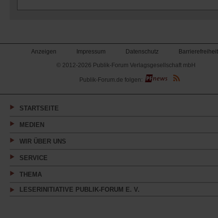
Anzeigen
Impressum
Datenschutz
Barrierefreiheit
© 2012-2026 Publik-Forum Verlagsgesellschaft mbH
(Öffnet
Publik-Forum.de folgen:
in
einem
neuen
Tab)
STARTSEITE
MEDIEN
WIR ÜBER UNS
SERVICE
THEMA
LESERINITIATIVE PUBLIK-FORUM E. V.