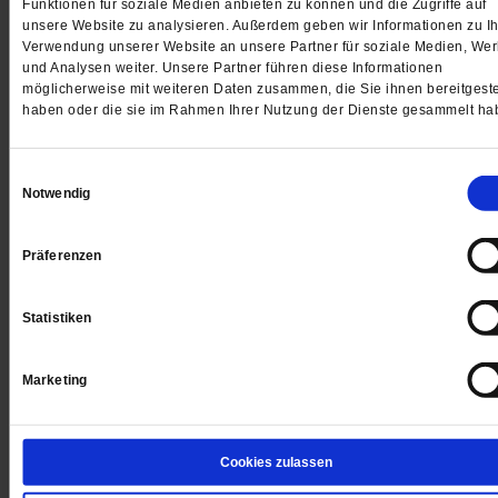
Funktionen für soziale Medien anbieten zu können und die Zugriffe auf
unsere Website zu analysieren. Außerdem geben wir Informationen zu Ih
Jetzt für 5 € testen
Verwendung unserer Website an unsere Partner für soziale Medien, We
und Analysen weiter. Unsere Partner führen diese Informationen
möglicherweise mit weiteren Daten zusammen, die Sie ihnen bereitgeste
haben oder die sie im Rahmen Ihrer Nutzung der Dienste gesammelt ha
Einwilligungsauswahl
Notwendig
Digital
Präferenzen
Statistiken
Jetzt für 1 € testen
Marketing
Sie haben bereits ein
-Abo?
Hier anmelden
Cookies zulassen