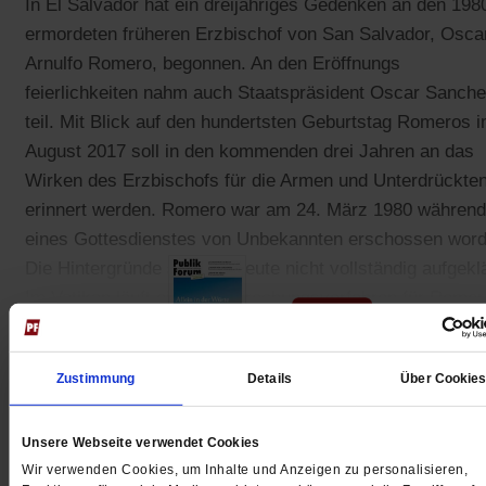
In El Salvador hat ein dreijähriges Gedenken an den 198
ermordeten früheren Erzbischof von San Salvador, Osca
Arnulfo Romero, begonnen. An den Eröffnungs
feierlichkeiten nahm auch Staatspräsident Oscar Sanch
teil. Mit Blick auf den hundertsten Geburtstag Romeros 
August 2017 soll in den kommenden drei Jahren an das
Wirken des Erzbischofs für die Armen und Unterdrückte
erinnert werden. Romero war am 24. März 1980 während
eines Gottesdienstes von Unbekannten erschossen word
Die Hintergründe sind bis heute nicht vollständig aufgeklä
Im Vatikan läuft ein Seligsprechungsverfahren für Romer
Zustimmung
Details
Über Cookie
Gedruckt + Digital
Unsere Webseite verwendet Cookies
Wir verwenden Cookies, um Inhalte und Anzeigen zu personalisieren,