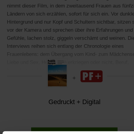
nimmt dieser Film, in dem zweitausend Frauen aus fünfz
Ländern von sich erzählen, sofort für sich ein. Vor dunk
Hintergrund und nur Kopf und Schultern sichtbar, sitzen 
vor der Kamera und sprechen über ihre Erfahrungen und
Gefühle, lachen stolz, giggeln verschämt und weinen. Di
Interviews reihen sich entlang der Chronologie eines
Frauenlebens: dem Übergang vom Kind- zum Mädchense
Liebe und Sex, Heirat, Kinderkriegen oder nicht, Beruf,
Krankheit und Alter.
Gedruckt + Digital