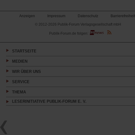
Anzeigen
Impressum
Datenschutz
Barrierefreiheit
© 2012-2026 Publik-Forum Verlagsgesellschaft mbH
(Öffnet
Publik-Forum.de folgen:
in
einem
neuen
Tab)
STARTSEITE
MEDIEN
WIR ÜBER UNS
SERVICE
THEMA
LESERINITIATIVE PUBLIK-FORUM E. V.