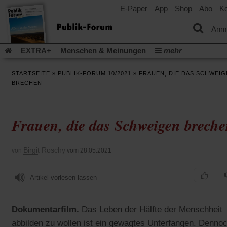
E-Paper
App
Shop
Abo
Ko
einem
neuen
Tab)
Anm
EXTRA+
Menschen & Meinungen
mehr
Religion & Kirchen
Politik & Gesellschaft
Leben & Kultur
STARTSEITE
»
PUBLIK-FORUM 10/2021
»
FRAUEN, DIE DAS SCHWEIG
Aufstehen & Handeln
Rezensionen
Publik-Forum Archiv
BRECHEN
EXTRA
Edition
Dossier
Weisheitsletter
Spiritletter
Newsletter
Veranstaltungen
Wir über uns
Frauen, die das Schweigen brech
Leserinitiative Publik-Forum e.V.
Die Erderwärmung stopp
(Öffnet
(Öffnet
Urlaub und Nichtstun
Gefährlicher Reichtum
Krieg in Naho
in
in
(Öffnet
Gleichberechtigung
Künstliche Intelligenz
Was gibt Hoffn
Birgit Roschy
von
vom 28.05.2021
einem
einem
in
neuen
neuen
(Öffnet
(Öf
Krieg und Frieden
Gott neu denken
Krieg in der Ukraine
einem
Tab)
Tab)
in
in
neuen
Flucht und Migration
Artikel vorlesen lassen
Video-Podcast »Veranstaltungen«
einem
ei
Tab)
neuen
ne
Podcast »Veranstaltungen«
Schriftgröße ändern:
Tab)
Ta
Dokumentarfilm.
Das Leben der Hälfte der Menschheit
abbilden zu wollen ist ein gewagtes Unterfangen. Denno