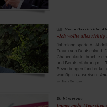
Meine Geschichte: Al
»Ich wollte alles richti
Jahrelang sparte Ali Abdal
Traum von Deutschland. D
Chancenkarte, brachte ei
und Berufserfahrung mit. 
Bewerbungen fand er kein
womöglich ausreisen.
/m
von
Nana Gerritzen
Einbürgerung
Immer mehr Menschen w