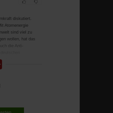
kraft diskutiert.
Mit Atomenergie
welt sind viel zu
gen wollen, hat das
uch die Anti-
n deutschen
e wieder!« an.
l
 testen