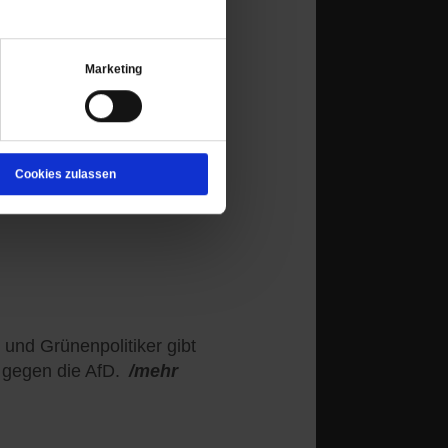
Marketing
ras kehren zurück: In
 Umweltinitiative ein
s der wichtigsten Küsten-
Cookies zulassen
ehr
 und Grünenpolitiker gibt
 gegen die AfD.
/mehr