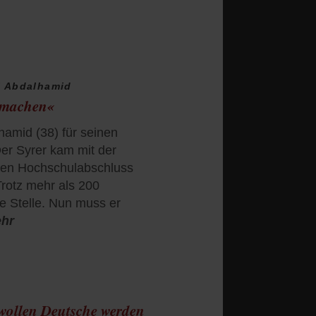
i Abdalhamid
g machen«
hamid (38) für seinen
er Syrer kam mit der
nen Hochschulabschluss
Trotz mehr als 200
e Stelle. Nun muss er
ehr
ollen Deutsche werden