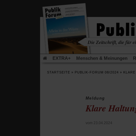
in
einem
neuen
Tab)
Die Zeitschrift, die für ei
kritisch • christlich • u
EXTRA+
Menschen & Meinungen
R
Rezensionen
Publik-Forum Archiv
EX
STARTSEITE
»
PUBLIK-FORUM 08/2024
»
KLARE
Leserinitiative Publik-Forum e.V.
Die Er
Gleichberechtigung
Künstliche Intelligenz
Flucht und Migration
Video-Podcast »Ver
Meldung
Klare Haltun
vom 23.04.2024