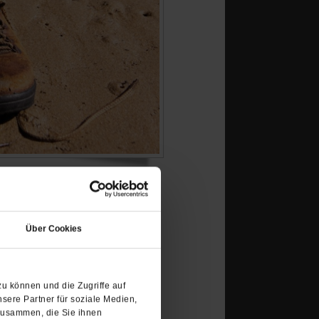
(Öffnet
umgut, mit hohen Umwelt-
in
Über Cookies
en wir, was wir suchen,
einem
neuen
Tab)
u können und die Zugriffe auf
sere Partner für soziale Medien,
zusammen, die Sie ihnen