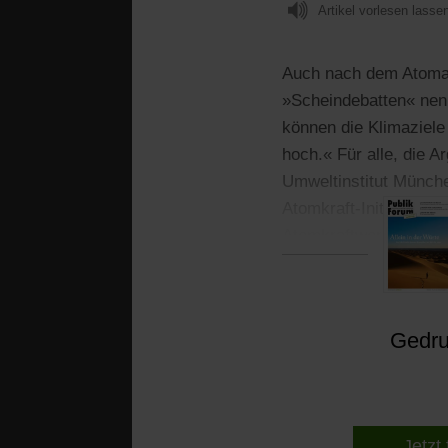
Artikel vorlesen lasse
Auch nach dem Atomaus
»Scheindebatten« nenn
können die Klimaziele
hoch.« Für alle, die 
Umweltinstitut München
Atomkraft-Initiative A
Atomkraftwerke gelbe 
Gedruc
Jetzt 