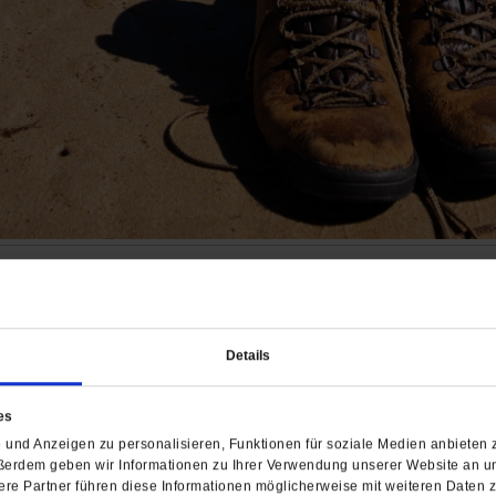
n
 Auserwählte, wurde das Reisen zum massenhaften Kons
Details
es, das uns hinauszieht in die weite Welt? Und wie find
ne Reise per Zug, per Fernbus und per pedes.
/mehr
es
re
und Anzeigen zu personalisieren, Funktionen für soziale Medien anbieten z
ßerdem geben wir Informationen zu Ihrer Verwendung unserer Website an un
re Partner führen diese Informationen möglicherweise mit weiteren Daten 