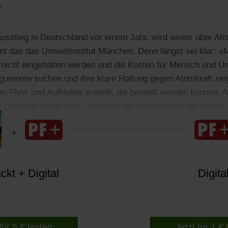
n
stieg in Deutschland vor einem Jahr, wird weiter über Atom
t das das Umweltinstitut München. Denn längst sei klar: »
 nicht eingehalten werden und die Kosten für Mensch und Um
Argumente suchen und ihre klare Haltung gegen Atomkraft zei
 Flyer und Aufkleber erstellt, die bestellt werden können. A
usgestrahlt bietet zum Jahrestag der Abschaltung der letzte
Aufkleber mit roter Sonne und der Aufschrift »Atomkraft? Ni
kt + Digital
Digita
für 5 € testen
Jetzt für 1 €