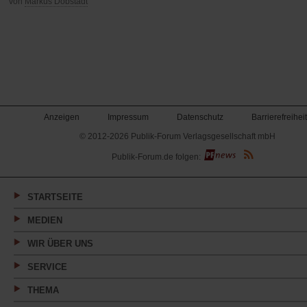
von
Markus Dobstadt
Anzeigen
Impressum
Datenschutz
Barrierefreiheit
© 2012-2026 Publik-Forum Verlagsgesellschaft mbH
(Öffnet
Publik-Forum.de folgen:
in
einem
neuen
Tab)
STARTSEITE
MEDIEN
WIR ÜBER UNS
SERVICE
THEMA