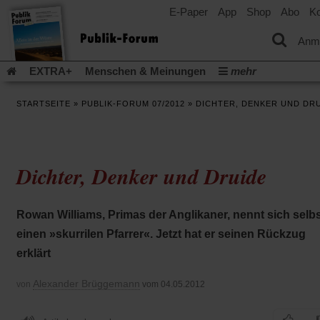
E-Paper
App
Shop
Abo
Ko
einem
neuen
Tab)
Anm
EXTRA+
Menschen & Meinungen
mehr
Religion & Kirchen
Politik & Gesellschaft
Leben & Kultur
STARTSEITE
»
PUBLIK-FORUM 07/2012
»
DICHTER, DENKER UND DR
Aufstehen & Handeln
Rezensionen
Publik-Forum Archiv
EXTRA
Edition
Dossier
Weisheitsletter
Spiritletter
Newsletter
Veranstaltungen
Wir über uns
Dichter, Denker und Druide
Leserinitiative Publik-Forum e.V.
Die Erderwärmung stopp
(Öffnet
(Öffnet
Urlaub und Nichtstun
Gefährlicher Reichtum
Krieg in Naho
in
in
(Öffnet
Gleichberechtigung
Künstliche Intelligenz
Was gibt Hoffn
Rowan Williams, Primas der Anglikaner, nennt sich selb
einem
einem
in
neuen
neuen
(Öffnet
(Öf
Krieg und Frieden
Gott neu denken
Krieg in der Ukraine
einen »skurrilen Pfarrer«. Jetzt hat er seinen Rückzug
einem
Tab)
Tab)
in
in
neuen
Flucht und Migration
Video-Podcast »Veranstaltungen«
erklärt
einem
ei
Tab)
neuen
ne
Podcast »Veranstaltungen«
Schriftgröße ändern:
Tab)
Ta
Alexander Brüggemann
von
vom 04.05.2012