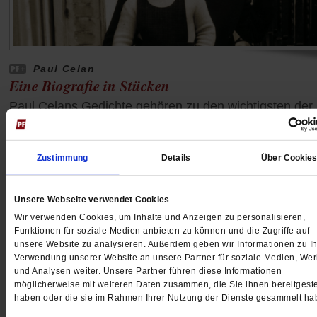
Paul Celan
Eine Biografie in Stücken
Paul Celans Gedichte gehören zu den wichtigsten der
Nachkriegslyrik. Doch sie sind schwer zu verstehen. E
Bildbiografie des Nachlassverwalters mit teils
unveröffentlichten Fotos und Tagebucheinträgen hilft, 
Zustimmung
Details
Über Cookie
aufzuschließen. Und zeigt den Dichter von einer
ungewohnten Seite.
/mehr
Unsere Webseite verwendet Cookies
Wir verwenden Cookies, um Inhalte und Anzeigen zu personalisieren,
von
Anne Strotmann
Funktionen für soziale Medien anbieten zu können und die Zugriffe auf
unsere Website zu analysieren. Außerdem geben wir Informationen zu Ih
Verwendung unserer Website an unsere Partner für soziale Medien, We
und Analysen weiter. Unsere Partner führen diese Informationen
möglicherweise mit weiteren Daten zusammen, die Sie ihnen bereitgeste
haben oder die sie im Rahmen Ihrer Nutzung der Dienste gesammelt ha