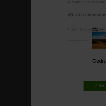
Wolfgang Kessler
von
vom 
Artikel vorlesen lasse
Publik-Forum:
Herr Ba
russischen Regierung
Gedruc
Jetzt 