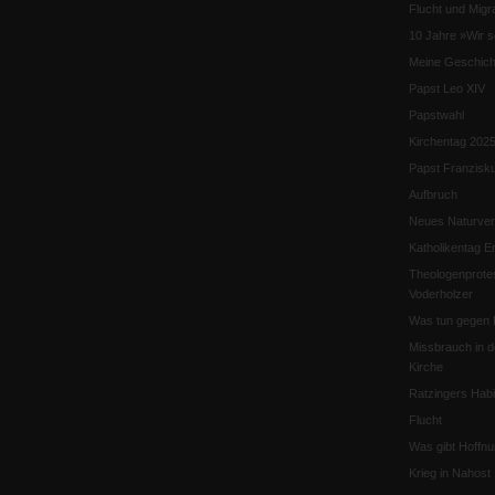
Flucht und Migra
10 Jahre »Wir s
Meine Geschich
Papst Leo XIV
Papstwahl
Kirchentag 202
Papst Franzisk
Aufbruch
Neues Naturver
Katholikentag Er
Theologenprote
Voderholzer
Was tun gegen 
Missbrauch in d
Kirche
Ratzingers Habil
Flucht
Was gibt Hoffn
Krieg in Nahost