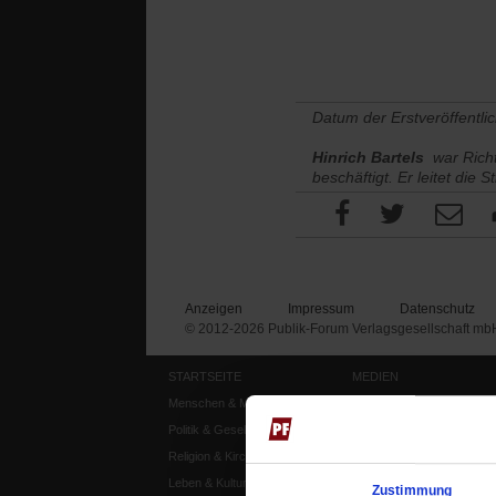
Datum der Erstveröffentli
Hinrich Bartels
war Richt
beschäftigt. Er leitet die 
Anzeigen
Impressum
Datenschutz
© 2012-2026 Publik-Forum Verlagsgesellschaft mb
STARTSEITE
MEDIEN
Menschen & Meinungen
Publik-Forum Archiv
Politik & Gesellschaft
Publik-Forum EXTRA
Religion & Kirchen
Publik-Forum Edition
Leben & Kultur
Publik-Forum Dossier
Zustimmung