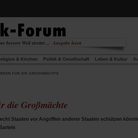
ne bessere Welt streitet ...
Ausgabe lesen
nabhängig
zur aktuellen Ausgabe
eligion & Kirchen
Politik & Gesellschaft
Leben & Kultur
Au
TRA
Edition
Dossier
Weisheitsletter
Spiritletter
Newsle
NKEN FÜR DIE GROSSMÄCHTE
(Öffnet
(Öffnet
derwärmung stoppen
Urlaub und Nichtstun
Gefährlicher Re
in
in
(Öffnet
(Öffnet
(Öffnet
Was gibt Hoffnung?
Krieg und Frieden
Gott neu denken
einem
einem
in
in
in
neuen
neuen
anstaltungen«
Podcast »Veranstaltungen«
Schriftgröße änd
einem
einem
einem
Tab)
Tab)
r die Großmächte
neuen
neuen
neuen
Tab)
Tab)
Tab)
echt Staaten vor Angriffen anderer Staaten schützen könnt
Bartels