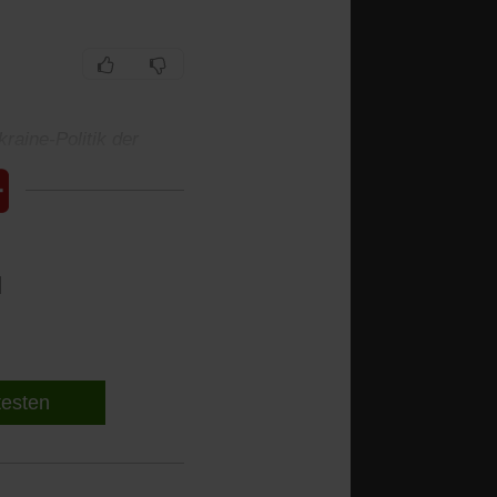
raine-Politik der
l
 testen