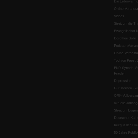
Die Erderwärmu
Online-Veransta
Videos
Streit um die Tri
Evangelischer K
Dorothee Sölle
Podcast »Veran
Online-Veransta
Tod von Papst B
EKD-Synode: Str
Frieden
Depression
Gut sterben - w
ÖRK-Vollversa
aktuelle Jobang
Streit um Euge
Deutscher Katho
Krieg in der Ukr
50 Jahre Publi