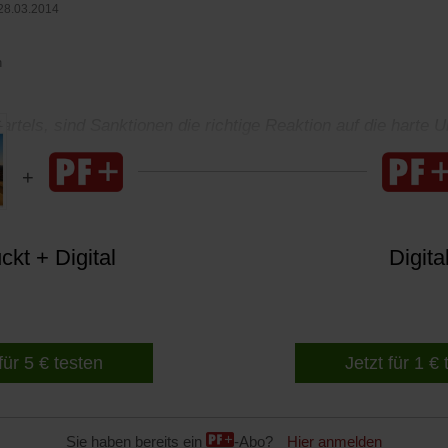
28.03.2014
n
rtels, sind Sanktionen die richtige Reaktion auf die harte Uk
?
kt + Digital
Digita
für 5 € testen
Jetzt für 1 €
Sie haben bereits ein
-Abo?
Hier anmelden