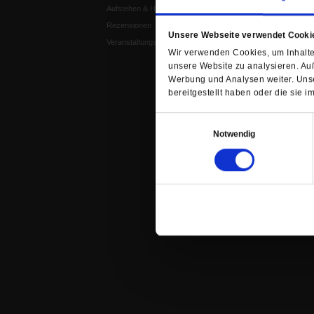
Aufstehen & Handeln
Weisheitsletter
Rezensionen
Spiritletter
Unsere Webseite verwendet Cooki
Veranstaltungskalender
Wir verwenden Cookies, um Inhalte 
unsere Website zu analysieren. Au
Werbung und Analysen weiter. Unse
bereitgestellt haben oder die sie
Einwilligungsauswahl
Notwendig