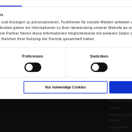
Anzeigen
Gleichberechtig
Kontakt
Personen und Ko
es
Pfingsten
und Anzeigen zu personalisieren, Funktionen für soziale Medien anbieten z
Leo XIV
ßerdem geben wir Informationen zu Ihrer Verwendung unserer Website an un
Die Katastrophe
re Partner führen diese Informationen möglicherweise mit weiteren Daten 
 im Rahmen Ihrer Nutzung der Dienste gesammelt haben.
Pro & Contra
Katholikentag 
Was bleibt, wen
Präferenzen
Statistiken
schwindet?
Ostern
Aufgefallen
Fasten
Pro und Contra
Nur notwendige Cookies
Krieg und Fried
Personen und Ko
Frieden
EKD-Synode Str
Frieden
Papst Leo XIV.