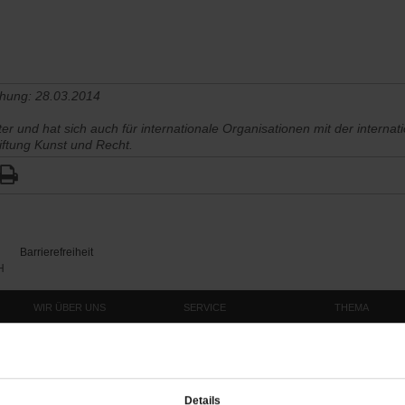
chung: 28.03.2014
er und hat sich auch für internationale Organisationen mit der interna
Stiftung Kunst und Recht.
Barrierefreiheit
H
WIR ÜBER UNS
SERVICE
THEMA
Redaktion
Abo
Gefährlicher Re
Herausgeberinnen und
Abo kündigen
Gottesfragen
Herausgeber
Shop
Urlaub und Nich
Verlag
Newsletter
Künstliche Intell
Details