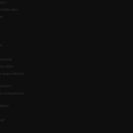
tion
chaffen das«
te
5
us
ständnis
furt 2024
st gegen Bischof
Rechts?
er evangelischen
itation
ung?