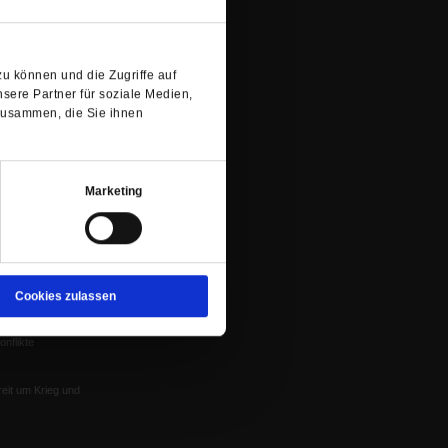
Spenden
ung
neuen
Veranstaltungen
nflikte, Leo XIV
Tab)
Gesprächskreise
u können und die Zugriffe auf
Mitgliederrundbrief
sere Partner für soziale Medien,
Satzung
 von Tschernobyl
zusammen, die Sie ihnen
Würzburg
n der Glaube
Marketing
Cookies zulassen
en
nflikte
eit um Krieg und