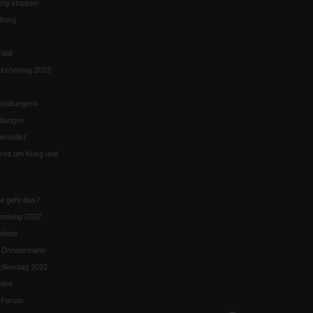
ng stoppen
ltung
nität
irchentag 2023
staltungen«
ltungen
enedikt
eit um Krieg und
ie geht das?
mmlung 2022
ebote
n Drewermann
likentag 2022
aine
k-Forum