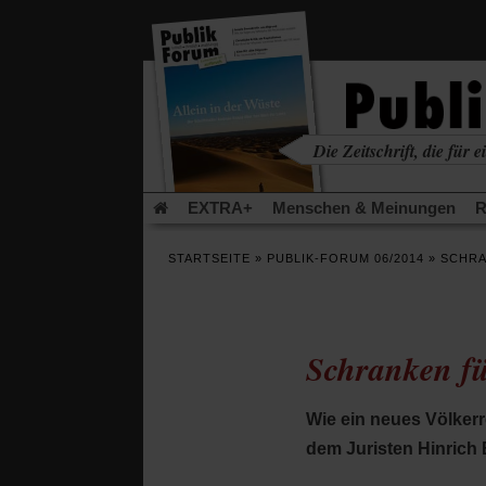
in
einem
neuen
Tab)
Die Zeitschrift, die für ei
kritisch • christlich • u
EXTRA+
Menschen & Meinungen
R
Rezensionen
Publik-Forum Archiv
EX
STARTSEITE
»
PUBLIK-FORUM 06/2014
»
SCHRA
Leserinitiative Publik-Forum e.V.
Die Er
Gleichberechtigung
Künstliche Intelligenz
Flucht und Migration
Video-Podcast »Ver
Schranken fü
Wie ein neues Völkerr
dem Juristen Hinrich 