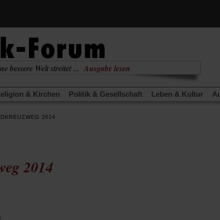
(Öffnet
ne bessere Welt streitet ...
Ausgabe lesen
in
(Öffnet
nabhängig
zur aktuellen Ausgabe
einem
in
neuen
eligion & Kirchen
Politik & Gesellschaft
Leben & Kultur
Au
einem
Tab)
neuen
TRA
Edition
Dossier
Weisheitsletter
Spiritletter
Newsle
Tab)
DKREUZWEG 2014
(Öffnet
(Öffnet
derwärmung stoppen
Urlaub und Nichtstun
Gefährlicher Re
in
in
(Öffnet
(Öffnet
(Öffnet
Was gibt Hoffnung?
Krieg und Frieden
Gott neu denken
einem
einem
in
in
in
neuen
neuen
anstaltungen«
Podcast »Veranstaltungen«
Schriftgröße änd
einem
einem
einem
Tab)
Tab)
weg 2014
neuen
neuen
neuen
Tab)
Tab)
Tab)
n