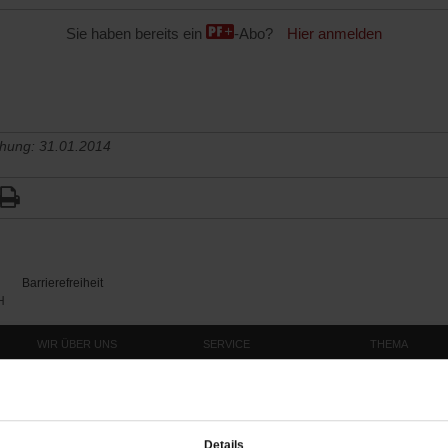
Sie haben bereits ein
-Abo?
Hier anmelden
chung: 31.01.2014
Barrierefreiheit
H
WIR ÜBER UNS
SERVICE
THEMA
Redaktion
Abo
Gefährlicher Re
Herausgeberinnen und
Abo kündigen
Gottesfragen
Herausgeber
Shop
Urlaub und Nich
Verlag
Newsletter
Künstliche Intell
Details