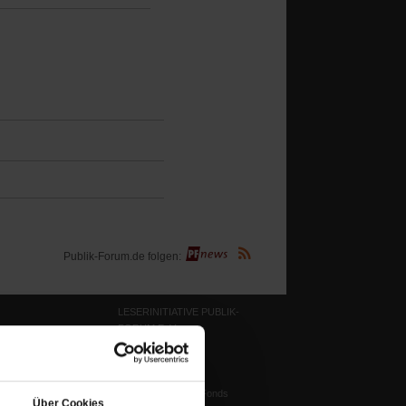
(Öffnet
Publik-Forum.de folgen:
in
einem
neuen
Tab)
LESERINITIATIVE PUBLIK-
FORUM E. V.
ichtum
Ziele und Aufgaben
(Öffnet
Vorstand
tstun
in
Harald-Pawlowski-Fonds
igenz
Über Cookies