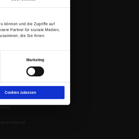
einem
Spenden
ung
neuen
Veranstaltungen
nflikte, Leo XIV
Tab)
Gesprächskreise
u können und die Zugriffe auf
Mitgliederrundbrief
sere Partner für soziale Medien,
Satzung
 von Tschernobyl
zusammen, die Sie ihnen
Würzburg
n der Glaube
Marketing
Cookies zulassen
en
nflikte
eit um Krieg und