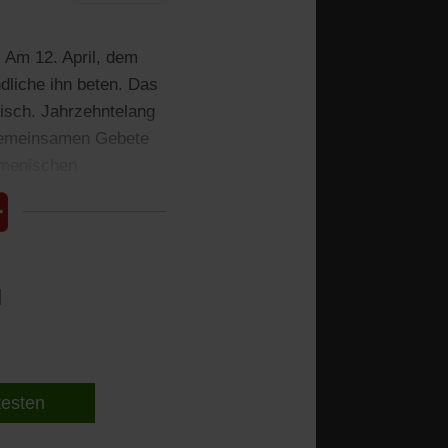
. Am 12. April, dem
dliche ihn beten. Das
nisch. Jahrzehntelang
e gemeinsamen Gebete
umenischen
l
 testen