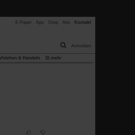
E-Paper
App
Shop
Abo
Kontakt
Anmelden
fstehen & Handeln
mehr
tter
Veranstaltungen
Wir über uns
(Öffnet
(Öffnet
ichtum
Krieg in Nahost
in
in
(Öffnet
Krieg in der Ukraine
einem
einem
in
neuen
neuen
ern:
einem
Tab)
Tab)
neuen
Tab)