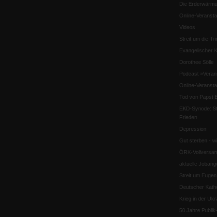
Die Erderwärmu
Online-Veransta
Videos
Streit um die Tri
Evangelischer K
Dorothee Sölle
Podcast »Veran
Online-Veransta
Tod von Papst B
EKD-Synode: Str
Frieden
Depression
Gut sterben - w
ÖRK-Vollversa
aktuelle Jobang
Streit um Euge
Deutscher Katho
Krieg in der Ukr
50 Jahre Publi