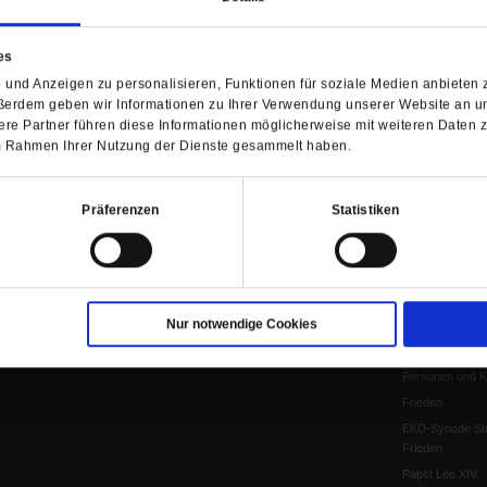
Anzeigen
Gleichberechtig
Kontakt
Personen und Ko
es
Pfingsten
und Anzeigen zu personalisieren, Funktionen für soziale Medien anbieten z
Leo XIV
ßerdem geben wir Informationen zu Ihrer Verwendung unserer Website an un
Die Katastrophe
re Partner führen diese Informationen möglicherweise mit weiteren Daten 
 im Rahmen Ihrer Nutzung der Dienste gesammelt haben.
Pro & Contra
Katholikentag 
Was bleibt, wen
Präferenzen
Statistiken
schwindet?
Ostern
Aufgefallen
Fasten
Nur notwendige Cookies
Pro und Contra
Krieg und Fried
Personen und Ko
Frieden
EKD-Synode Str
Frieden
Papst Leo XIV.