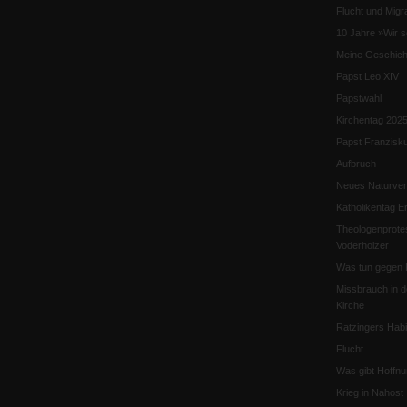
Flucht und Migra
10 Jahre »Wir s
Meine Geschich
Papst Leo XIV
Papstwahl
Kirchentag 202
Papst Franzisk
Aufbruch
Neues Naturver
Katholikentag Er
Theologenprote
Voderholzer
Was tun gegen 
Missbrauch in d
Kirche
Ratzingers Habil
Flucht
Was gibt Hoffn
Krieg in Nahost