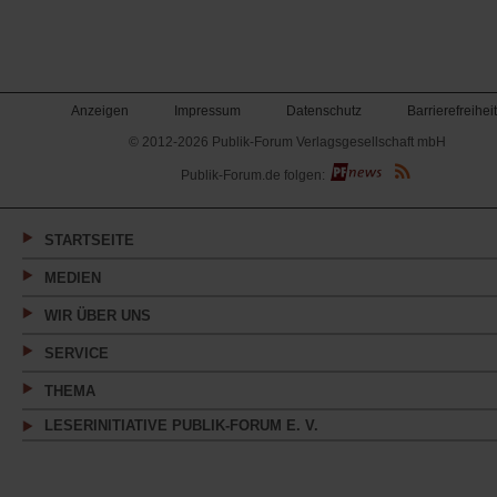
Anzeigen
Impressum
Datenschutz
Barrierefreiheit
© 2012-2026 Publik-Forum Verlagsgesellschaft mbH
(Öffnet
Publik-Forum.de folgen:
in
einem
neuen
Tab)
STARTSEITE
MEDIEN
WIR ÜBER UNS
SERVICE
THEMA
LESERINITIATIVE PUBLIK-FORUM E. V.