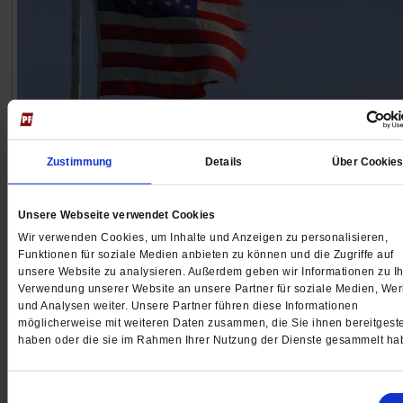
250 Jahre USA
Mein Amerika
Zustimmung
Details
Über Cookie
250 Jahre nach Gründung der Vereinigten Staaten vo
Unsere Webseite verwendet Cookies
Amerika bedrohen autokratische Kräfte die Demokratie
Wir verwenden Cookies, um Inhalte und Anzeigen zu personalisieren,
Unser Autor Arnd Henze kennt das Land seit
Funktionen für soziale Medien anbieten zu können und die Zugriffe auf
Studienzeiten. In seinem persönlichen Essay erinnert 
unsere Website zu analysieren. Außerdem geben wir Informationen zu Ih
Verwendung unserer Website an unsere Partner für soziale Medien, We
die Kraft der Zivilgesellschaft.
/mehr
und Analysen weiter. Unsere Partner führen diese Informationen
von
Arnd Henze
möglicherweise mit weiteren Daten zusammen, die Sie ihnen bereitgeste
haben oder die sie im Rahmen Ihrer Nutzung der Dienste gesammelt ha
Einwilligungsauswahl