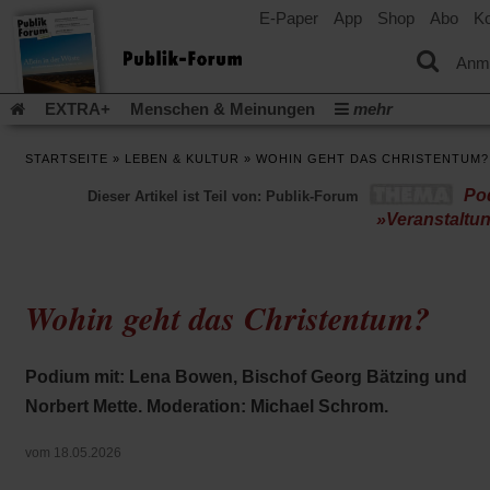
E-Paper
App
Shop
Abo
Ko
einem
neuen
Tab)
Anm
EXTRA+
Menschen & Meinungen
mehr
Religion & Kirchen
Politik & Gesellschaft
Leben & Kultur
STARTSEITE
»
LEBEN & KULTUR
»
WOHIN GEHT DAS CHRISTENTUM?
Aufstehen & Handeln
Rezensionen
Publik-Forum Archiv
Po
Dieser Artikel ist Teil von: Publik-Forum
EXTRA
Edition
Dossier
Weisheitsletter
Spiritletter
»Veranstaltu
Newsletter
Veranstaltungen
Wir über uns
Leserinitiative Publik-Forum e.V.
Die Erderwärmung stopp
(Öffnet
(Öffnet
Urlaub und Nichtstun
Gefährlicher Reichtum
Krieg in Naho
Wohin geht das Christentum?
in
in
(Öffnet
Gleichberechtigung
Künstliche Intelligenz
Was gibt Hoffn
einem
einem
in
neuen
neuen
(Öffnet
(Öf
Krieg und Frieden
Gott neu denken
Krieg in der Ukraine
einem
Tab)
Tab)
in
in
Podium mit: Lena Bowen, Bischof Georg Bätzing und
neuen
Flucht und Migration
Video-Podcast »Veranstaltungen«
einem
ei
Tab)
Norbert Mette. Moderation: Michael Schrom.
neuen
ne
Podcast »Veranstaltungen«
Schriftgröße ändern:
Tab)
Ta
vom 18.05.2026