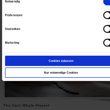
Notwendig
bekennender evangelischer Christ. Aber was für einer
/mehr
Präferenzen
von
Matthias Drobinski
Statistiken
Marketing
Cookies zulassen
Nur notwendige Cookies
The Cast Whale Project