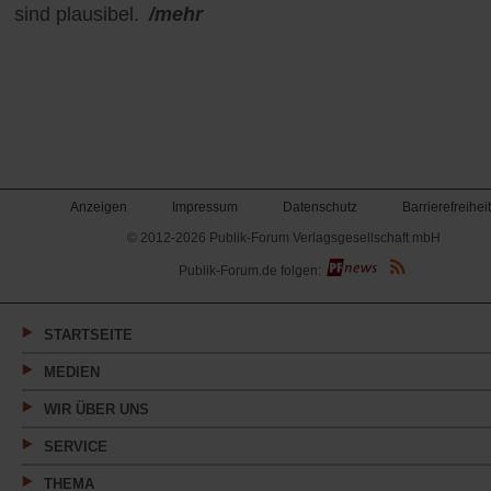
sind plausibel.
/mehr
Anzeigen
Impressum
Datenschutz
Barrierefreiheit
© 2012-2026 Publik-Forum Verlagsgesellschaft mbH
(Öffnet
Publik-Forum.de folgen:
in
einem
neuen
Tab)
STARTSEITE
MEDIEN
WIR ÜBER UNS
SERVICE
THEMA