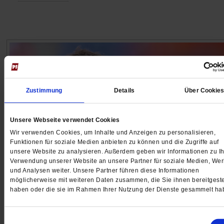
Zustimmung
Details
Über Cookie
Unsere Webseite verwendet Cookies
Wir verwenden Cookies, um Inhalte und Anzeigen zu personalisieren,
Funktionen für soziale Medien anbieten zu können und die Zugriffe auf
unsere Website zu analysieren. Außerdem geben wir Informationen zu Ih
Verwendung unserer Website an unsere Partner für soziale Medien, We
und Analysen weiter. Unsere Partner führen diese Informationen
Aufgefallen: Jürgen Klopp
möglicherweise mit weiteren Daten zusammen, die Sie ihnen bereitgeste
Der betende Heilsbringer
haben oder die sie im Rahmen Ihrer Nutzung der Dienste gesammelt ha
Er bete täglich, sagt Jürgen Klopp – der neue, an die
Einwilligungsauswahl
Freitag offiziell vorgestellte Fußball-Bundestrainer ist