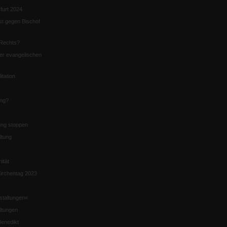
furt 2024
st gegen Bischof
Rechts?
er evangelischen
itation
ung?
ng stoppen
ltung
nität
irchentag 2023
staltungen«
ltungen
enedikt