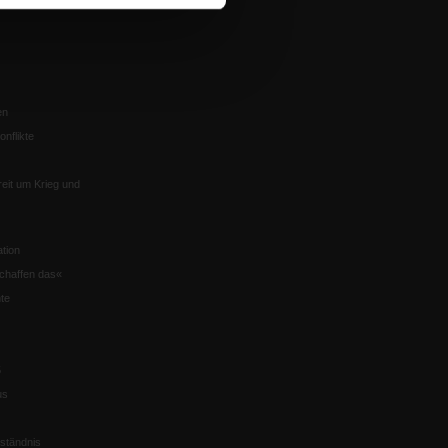
en
nflikte
eit um Krieg und
tion
chaffen das«
te
5
us
ständnis