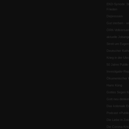
EKD-Synode: Str
Frieden
Depression
Gut sterben - w
ÖRK-Vollversa
aktuelle Jobang
Streit um Euge
Deutscher Katho
Krieg in der Ukr
50 Jahre Publi
Investigativ-Rep
Ökumenischer K
Hans Küng
Gottes Segen f
Gott neu denke
Das koloniale E
Podcast »Publ
Die Liebe in Ze
Die Corona-Kri