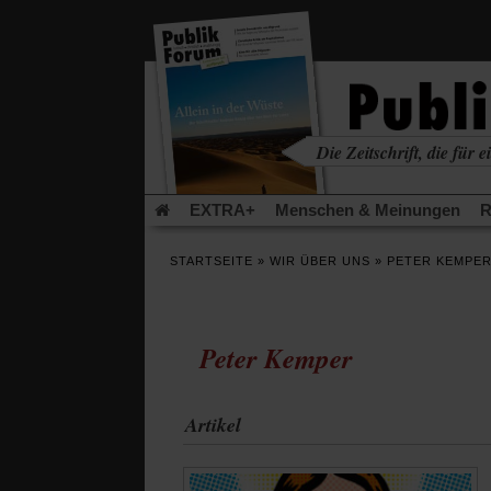
in
einem
neuen
Tab)
Die Zeitschrift, die für ei
kritisch • christlich • u
EXTRA+
Menschen & Meinungen
R
Rezensionen
Publik-Forum Archiv
EX
STARTSEITE
»
WIR ÜBER UNS
»
PETER KEMPE
Leserinitiative Publik-Forum e.V.
Die Er
Gleichberechtigung
Künstliche Intelligenz
Flucht und Migration
Video-Podcast »Ver
Peter Kemper
Artikel