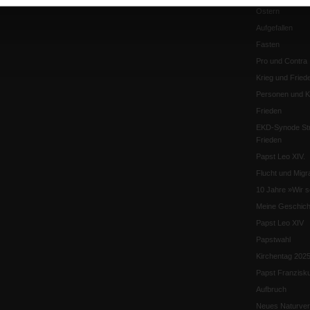
Ostern
Aufgefallen
Fasten
Pro und Contra
Krieg und Fried
Personen und Ko
Frieden
EKD-Synode Str
Frieden
Papst Leo XIV.
Flucht und Migra
10 Jahre »Wir s
Meine Geschich
Papst Leo XIV
Papstwahl
Kirchentag 202
Papst Franzisk
Aufbruch
Neues Naturver