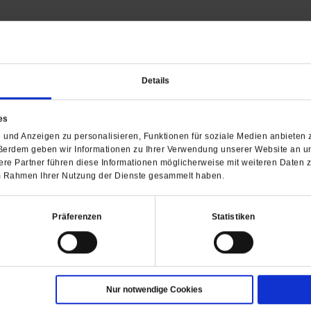
Barrierefreiheit
H
Details
WIR ÜBER UNS
SERVICE
THEMA
Redaktion
Abo
Gefährlicher Re
es
Herausgeberinnen und
Abo kündigen
Gottesfragen
und Anzeigen zu personalisieren, Funktionen für soziale Medien anbieten z
Herausgeber
Shop
Urlaub und Nich
ßerdem geben wir Informationen zu Ihrer Verwendung unserer Website an un
Verlag
Newsletter
Künstliche Intell
re Partner führen diese Informationen möglicherweise mit weiteren Daten 
 im Rahmen Ihrer Nutzung der Dienste gesammelt haben.
Anzeigen
Gleichberechtig
Kontakt
Personen und Ko
Pfingsten
Präferenzen
Statistiken
Leo XIV
Die Katastrophe
Pro & Contra
Katholikentag 
Nur notwendige Cookies
Was bleibt, wen
schwindet?