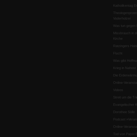
Katholikentag Er
Theologenprote
Voderholzer
Was tun gegen 
Missbrauch in d
Kirche
Ratzingers Habil
Flucht
Was gibt Hoffn
Krieg in Nahost
Die Erderwärmu
Online-Veransta
Videos
Streit um die Tri
Evangelischer K
Dorothee Sölle
Podcast »Veran
Online-Veransta
Tod von Papst B