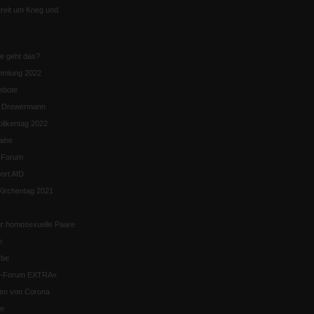
eit um Krieg und
ie geht das?
mmlung 2022
ebote
n Drewermann
likentag 2022
aine
k-Forum
ort AfD
irchentag 2021
ür homosexuelle Paare
n
rbe
ik-Forum EXTRA«
iten von Corona
se