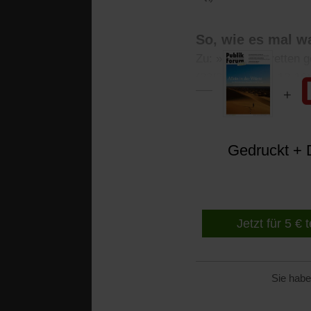
So, wie es mal w
Zu: »Die Welt retten 
(22/2023, Seite 12-16)
Gedruckt + D
Jetzt für 5 € 
Sie habe