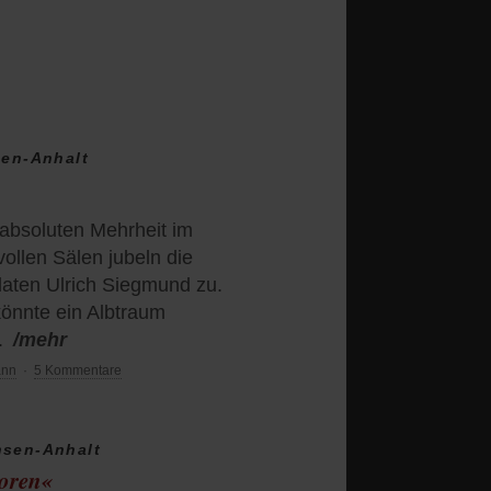
sen-Anhalt
 absoluten Mehrheit im
ollen Sälen jubeln die
daten Ulrich Siegmund zu.
önnte ein Albtraum
.
/mehr
ann
·
5 Kommentare
hsen-Anhalt
loren«