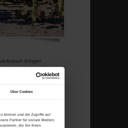
 Verbrauch bringen
st der Industrie. Eine
(Öffnet
in
Über Cookies
einem
neuen
Tab)
bäder in Deutschland
u können und die Zugriffe auf
geleien als früher«
sere Partner für soziale Medien,
zusammen, die Sie ihnen