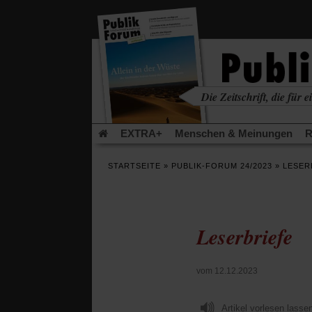
in
einem
neuen
Tab)
Die Zeitschrift, die für ei
kritisch • christlich • u
EXTRA+
Menschen & Meinungen
R
Rezensionen
Publik-Forum Archiv
EX
STARTSEITE
»
PUBLIK-FORUM 24/2023
»
LESER
Leserinitiative Publik-Forum e.V.
Urlaub
(Öffnet
(Öf
Was gibt Hoffnung?
Krieg und Frieden
in
in
einem
ei
Leserbriefe
neuen
ne
Schriftgröße ändern:
Tab)
Tab
vom 12.12.2023
Artikel vorlesen lasse