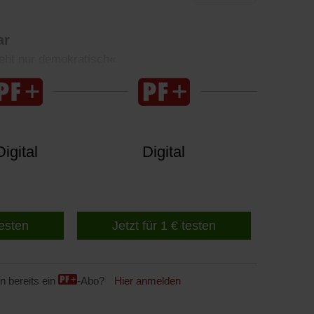
ar
geht nur demokratisch«
igital
Digital
testen
Jetzt für 1 € testen
n bereits ein
-Abo?
Hier anmelden