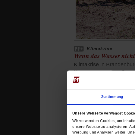
Klimakrise
Wenn das Wasser nicht
Klimakrise in Brandenbu
Kommunen an ihre Grenzen
Reportage.
/mehr
von
Steve Przybilla
Zustimmung
Unsere Webseite verwendet Cooki
Wir verwenden Cookies, um Inhalte 
unsere Website zu analysieren. Au
Werbung und Analysen weiter. Unse