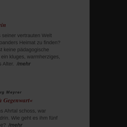
ein
s seiner vertrauten Welt
oanders Heimat zu finden?
st keine pädagogische
 ein kluges, warmherziges,
 Alter.
/mehr
rg Meyrer
ch Gegenwart«
s Ahrtal schoss, war
drin. Wie geht es ihm fünf
he?
/mehr