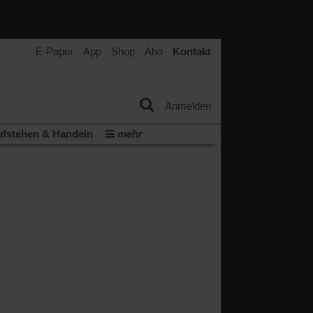
E-Paper
App
Shop
Abo
Kontakt
Anmelden
fstehen & Handeln
mehr
tter
Veranstaltungen
Wir über uns
t
(Öffnet
ichberechtigung
Künstliche Intelligenz
in
Video-Podcast »Veranstaltungen«
einem
neuen
Podcast »Veranstaltungen«
Tab)