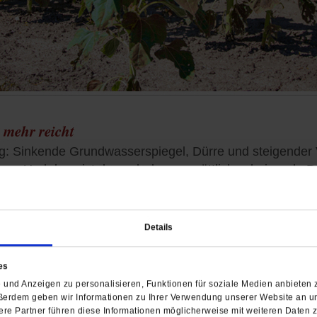
 mehr reicht
rg: Sinkende Grundwasserspiegel, Dürre und steigender
. Und dann ist da noch der unersättlich scheinende Dur
Details
es
Öffentliche Schwimm
und Anzeigen zu personalisieren, Funktionen für soziale Medien anbieten z
»Es gibt nicht mehr Prü
ßerdem geben wir Informationen zu Ihrer Verwendung unserer Website an un
re Partner führen diese Informationen möglicherweise mit weiteren Daten 