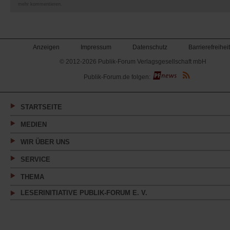
mehr kommentieren.
Anzeigen
Impressum
Datenschutz
Barrierefreiheit
© 2012-2026 Publik-Forum Verlagsgesellschaft mbH
(Öffnet
Publik-Forum.de folgen:
in
einem
neuen
Tab)
STARTSEITE
MEDIEN
WIR ÜBER UNS
SERVICE
THEMA
LESERINITIATIVE PUBLIK-FORUM E. V.