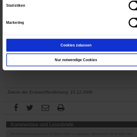
Statistiken
Marketing
Jetzt für 1 € testen
Cookies zulassen
Sie haben bereits ein
-Abo?
Hier anmelden
Nur notwendige Cookies
Datum der Erstveröffentlichung: 15.12.2006
Kommentare und Leserbriefe
Der Kommentierungszeitraum für diesen Artikel ist abgelaufen, daher können Sie ihn leider nicht