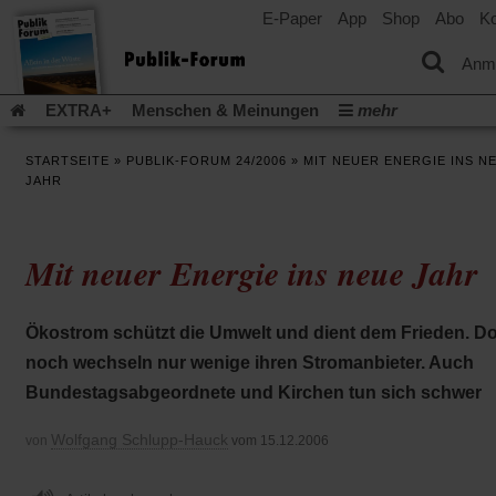
E-Paper
App
Shop
Abo
Ko
einem
neuen
Tab)
Anm
EXTRA+
Menschen & Meinungen
mehr
Religion & Kirchen
Politik & Gesellschaft
Leben & Kultur
STARTSEITE
»
PUBLIK-FORUM 24/2006
»
MIT NEUER ENERGIE INS N
Aufstehen & Handeln
Rezensionen
Publik-Forum Archiv
JAHR
EXTRA
Edition
Dossier
Weisheitsletter
Spiritletter
Newsletter
Veranstaltungen
Wir über uns
Mit neuer Energie ins neue Jahr
Leserinitiative Publik-Forum e.V.
Die Erderwärmung stopp
(Öffnet
(Öffnet
Urlaub und Nichtstun
Gefährlicher Reichtum
Krieg in Naho
in
in
(Öffnet
Gleichberechtigung
Künstliche Intelligenz
Was gibt Hoffn
Ökostrom schützt die Umwelt und dient dem Frieden. D
einem
einem
in
neuen
neuen
(Öffnet
(Öf
Krieg und Frieden
Gott neu denken
Krieg in der Ukraine
noch wechseln nur wenige ihren Stromanbieter. Auch
einem
Tab)
Tab)
in
in
neuen
Flucht und Migration
Video-Podcast »Veranstaltungen«
Bundestagsabgeordnete und Kirchen tun sich schwer
einem
ei
Tab)
neuen
ne
Podcast »Veranstaltungen«
Schriftgröße ändern:
Tab)
Ta
Wolfgang Schlupp-Hauck
von
vom 15.12.2006