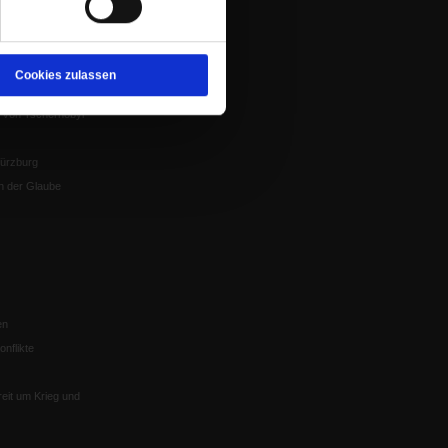
Spenden
ung
Veranstaltungen
nflikte, Leo XIV
Gesprächskreise
Cookies zulassen
Mitgliederrundbrief
Satzung
 von Tschernobyl
Würzburg
n der Glaube
en
nflikte
eit um Krieg und