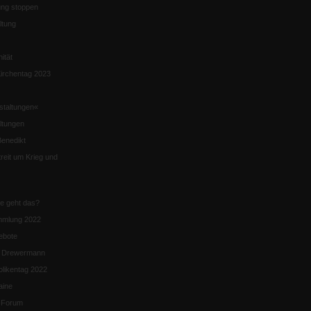
ng stoppen
ltung
nität
irchentag 2023
staltungen«
ltungen
enedikt
eit um Krieg und
ie geht das?
mmlung 2022
ebote
n Drewermann
likentag 2022
aine
k-Forum