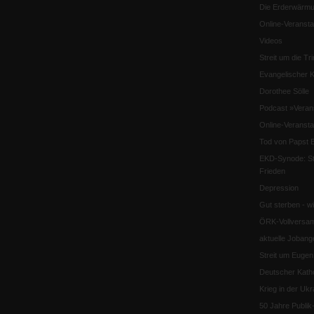
Die Erderwärmu
Online-Veransta
Videos
Streit um die Tri
Evangelischer K
Dorothee Sölle
Podcast »Veran
Online-Veransta
Tod von Papst B
EKD-Synode: Str
Frieden
Depression
Gut sterben - w
ÖRK-Vollversa
aktuelle Jobang
Streit um Euge
Deutscher Katho
Krieg in der Ukr
50 Jahre Publi