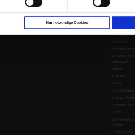
Anzeigen
Gleichberechtig
Kontakt
Personen und Ko
Pfingsten
Nur notwendige Cookies
Leo XIV
Die Katastrophe
Pro & Contra
Katholikentag 
Was bleibt, wen
schwindet?
Ostern
Aufgefallen
Fasten
Pro und Contra
Krieg und Fried
Personen und Ko
Frieden
EKD-Synode Str
Frieden
Papst Leo XIV.