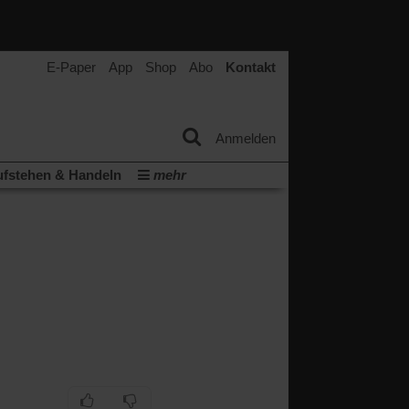
E-Paper
App
Shop
Abo
Kontakt
Anmelden
fstehen & Handeln
mehr
tter
Veranstaltungen
Wir über uns
t
(Öffnet
ichberechtigung
Künstliche Intelligenz
in
Video-Podcast »Veranstaltungen«
einem
neuen
Podcast »Veranstaltungen«
Tab)