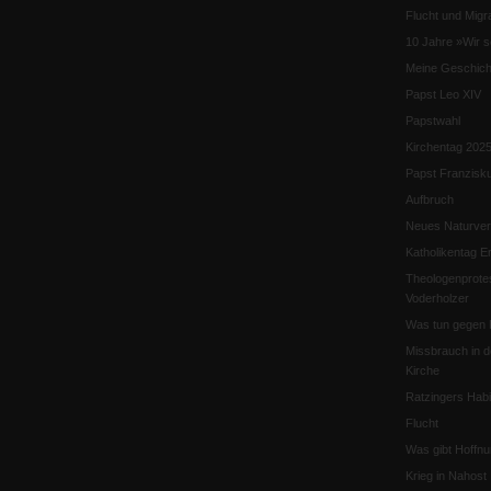
Flucht und Migra
10 Jahre »Wir s
Meine Geschich
Papst Leo XIV
Papstwahl
Kirchentag 202
Papst Franzisk
Aufbruch
Neues Naturver
Katholikentag Er
Theologenprote
Voderholzer
Was tun gegen 
Missbrauch in d
Kirche
Ratzingers Habil
Flucht
Was gibt Hoffn
Krieg in Nahost