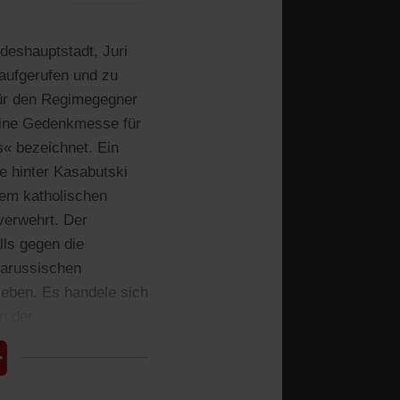
deshauptstadt, Juri
aufgerufen und zu
 für den Regimegegner
 eine Gedenkmesse für
s« bezeichnet. Ein
e hinter Kasabutski
Dem katholischen
verwehrt. Der
lls gegen die
larussischen
ieben. Es handele sich
n der