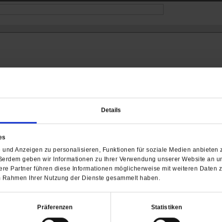
Details
es
Barrierefreiheit
und Anzeigen zu personalisieren, Funktionen für soziale Medien anbieten z
H
ßerdem geben wir Informationen zu Ihrer Verwendung unserer Website an un
re Partner führen diese Informationen möglicherweise mit weiteren Daten 
WIR ÜBER UNS
SERVICE
THEMA
 im Rahmen Ihrer Nutzung der Dienste gesammelt haben.
Redaktion
Abo
Gefährlicher Re
Herausgeberinnen und
Abo kündigen
Gottesfragen
Herausgeber
Präferenzen
Statistiken
Shop
Urlaub und Nich
Verlag
Newsletter
Künstliche Intell