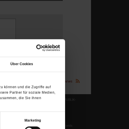
(Öffnet
in
Über Cookies
einem
neuen
Tab)
(Öffnet
Publik-Forum.de folgen:
in
u können und die Zugriffe auf
einem
neuen
sere Partner für soziale Medien,
Tab)
zusammen, die Sie ihnen
LESERINITIATIVE PUBLIK-
FORUM E. V.
ichtum
Ziele und Aufgaben
Vorstand
Marketing
tstun
Harald-Pawlowski-Fonds
igenz