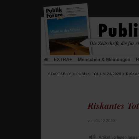
in
einem
neuen
Tab)
Die Zeitschrift, die für ei
kritisch • christlich • u
EXTRA+
Menschen & Meinungen
R
Rezensionen
Publik-Forum Archiv
EX
STARTSEITE
»
PUBLIK-FORUM 23/2020
»
RISKA
Leserinitiative Publik-Forum e.V.
Urlaub
(Öffnet
(Öf
Was gibt Hoffnung?
Krieg und Frieden
in
in
einem
ei
Riskantes To
neuen
ne
Schriftgröße ändern:
Tab)
Tab
vom 04.12.2020
Artikel vorlesen lasse