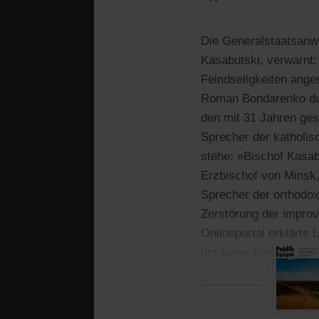
Die Generalstaatsanwa
Kasabutski, verwarnt:
Feindseligkeiten ange
Roman Bondarenko durc
den mit 31 Jahren ges
Sprecher der katholis
stehe: »Bischof Kasab
Erzbischof von Minsk,
Sprecher der orthodox
Zerstörung der impro
Onlineportal erklärte
um seine persönliche 
Staatsanwaltschaft d