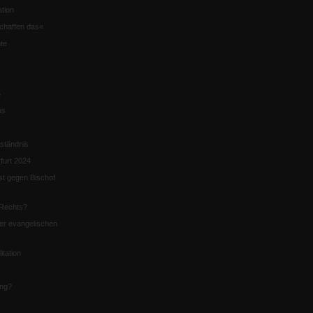
tion
chaffen das«
te
5
us
ständnis
furt 2024
st gegen Bischof
Rechts?
er evangelischen
itation
ung?