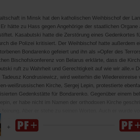
ltschaft in Minsk hat den katholischen Weihbischof der Lan
 Er hätte zu Hass gegen Angehörige der staatlichen Organe 
stiftet. Kasabutski hatte die Zerstörung eines Gedenkortes
h die Polizei kritisiert. Der Weihbischof hatte außerdem
torbenen Bondarenko gefeiert und ihn als »Opfer des Terror
chen Bischofskonferenz von Belarus erklärte, dass die Kirch
utski ruft zu Wahrheit und Gerechtigkeit auf wie wir alle.« 
 Tadeusz Kondrusiewicz, wird weiterhin die Wiedereinreise 
en-weißrussischen Kirche, Sergej Lepin, protestierte ebenfa
visierten Gedenkstätte für Bondarenko. Gegenüber einem be
 Lepin, er habe nicht im Namen der orthodoxen Kirche geschr
Meinung. Aber er stehe zu seinen Worten. Auch er wurde vo
eswegen verwarnt.