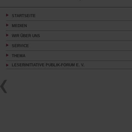
in
einem
neuen
Tab)
STARTSEITE
MEDIEN
WIR ÜBER UNS
SERVICE
THEMA
LESERINITIATIVE PUBLIK-FORUM E. V.