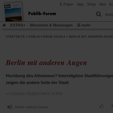
E-Paper
App
Shop
Abo
Ko
einem
neuen
Tab)
Anm
EXTRA+
Menschen & Meinungen
mehr
Religion & Kirchen
Politik & Gesellschaft
Leben & Kultur
STARTSEITE
»
PUBLIK-FORUM 22/2014
»
BERLIN MIT ANDEREN AUGE
Aufstehen & Handeln
Rezensionen
Publik-Forum Archiv
EXTRA
Edition
Dossier
Weisheitsletter
Spiritletter
Newsletter
Veranstaltungen
Wir über uns
Berlin mit anderen Augen
Leserinitiative Publik-Forum e.V.
Die Erderwärmung stopp
(Öffnet
(Öffnet
Urlaub und Nichtstun
Gefährlicher Reichtum
Krieg in Naho
in
in
(Öffnet
Gleichberechtigung
Künstliche Intelligenz
Was gibt Hoffn
Hochburg des Atheismus? Interreligiöse Stadtführunge
einem
einem
in
neuen
neuen
(Öffnet
(Öf
Krieg und Frieden
Gott neu denken
Krieg in der Ukraine
zeigen die andere Seite der Stadt
einem
Tab)
Tab)
in
in
neuen
Flucht und Migration
Video-Podcast »Veranstaltungen«
einem
ei
Tab)
Christian Modehn
von
vom 21.11.2014
neuen
ne
Podcast »Veranstaltungen«
Schriftgröße ändern:
Tab)
Ta
Artikel vorlesen lassen