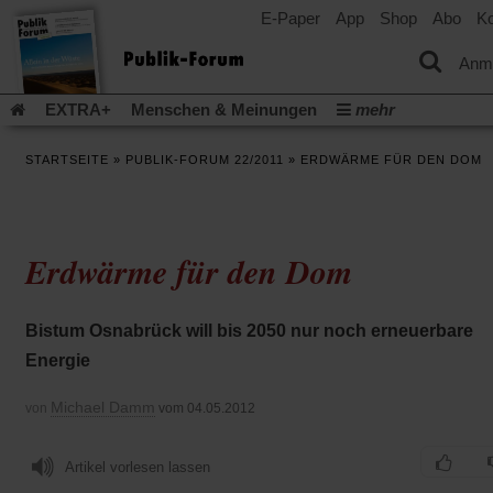
E-Paper
App
Shop
Abo
Ko
einem
neuen
Tab)
Anm
EXTRA+
Menschen & Meinungen
mehr
Religion & Kirchen
Politik & Gesellschaft
Leben & Kultur
STARTSEITE
»
PUBLIK-FORUM 22/2011
»
ERDWÄRME FÜR DEN DOM
Aufstehen & Handeln
Rezensionen
Publik-Forum Archiv
EXTRA
Edition
Dossier
Weisheitsletter
Spiritletter
Newsletter
Veranstaltungen
Wir über uns
Erdwärme für den Dom
Leserinitiative Publik-Forum e.V.
Die Erderwärmung stopp
(Öffnet
(Öffnet
Urlaub und Nichtstun
Gefährlicher Reichtum
Krieg in Naho
in
in
(Öffnet
Gleichberechtigung
Künstliche Intelligenz
Was gibt Hoffn
Bistum Osnabrück will bis 2050 nur noch erneuerbare
einem
einem
in
neuen
neuen
(Öffnet
(Öf
Krieg und Frieden
Gott neu denken
Krieg in der Ukraine
Energie
einem
Tab)
Tab)
in
in
neuen
Flucht und Migration
Video-Podcast »Veranstaltungen«
einem
ei
Tab)
Michael Damm
von
vom 04.05.2012
neuen
ne
Podcast »Veranstaltungen«
Schriftgröße ändern:
Tab)
Ta
Artikel vorlesen lassen