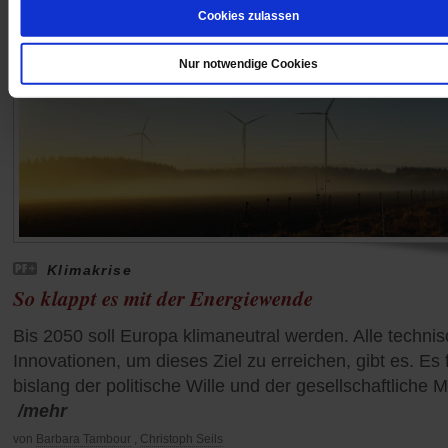
Cookies zulassen
Nur notwendige Cookies
Klimakrise
So klappt es mit der Energiewende
Bis 2050 soll Europa klimaneutral werden. Alle techni
Innovationen, um dieses Ziel zu erreichen, gibt es. Es f
bislang der politische Wille und der gesellschaftliche M
/mehr
von
Barbara Tambour
,
Christoph Seils