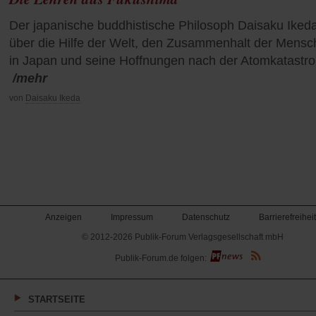
Der japanische buddhistische Philosoph Daisaku Iked
über die Hilfe der Welt, den Zusammenhalt der Mens
in Japan und seine Hoffnungen nach der Atomkatastr
/mehr
von
Daisaku Ikeda
Anzeigen
Impressum
Datenschutz
Barrierefreiheit
© 2012-2026 Publik-Forum Verlagsgesellschaft mbH
(Öffnet
Publik-Forum.de folgen:
in
einem
neuen
Tab)
STARTSEITE