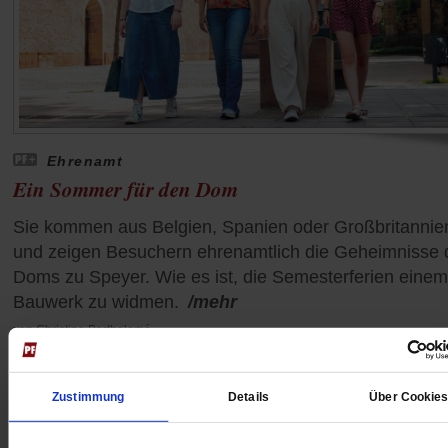
Ehrenamt
Ein Sommer für den Dom
Sie kommen aus Belgien, Spanien oder Großbritannie
und zeigen Besuchern ehrenamtlich die Geheimnisse 
Doms zu Speyer. Wie es ist, die Semesterferien einem
Bauwerk zu widmen.
/mehr
von
Christina Bartholomé
Zustimmung
Details
Über Cookie