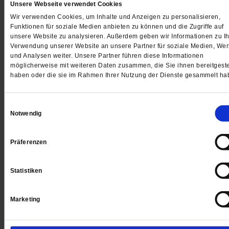
Unsere Webseite verwendet Cookies
Wir verwenden Cookies, um Inhalte und Anzeigen zu personalisieren,
Funktionen für soziale Medien anbieten zu können und die Zugriffe auf
unsere Website zu analysieren. Außerdem geben wir Informationen zu Ih
Verwendung unserer Website an unsere Partner für soziale Medien, We
und Analysen weiter. Unsere Partner führen diese Informationen
möglicherweise mit weiteren Daten zusammen, die Sie ihnen bereitgeste
haben oder die sie im Rahmen Ihrer Nutzung der Dienste gesammelt ha
Einwilligungsauswahl
Notwendig
Kunstwerk
Schwangere Maria im Linzer Dom geköpft
Präferenzen
Die Skulptur hat wohl fromme Gemüter provoziert. Die
Künstlerin sieht in der Gewalt einen Hinweis auf ein
Statistiken
grundsätzliches Problem.
/mehr
Marketing