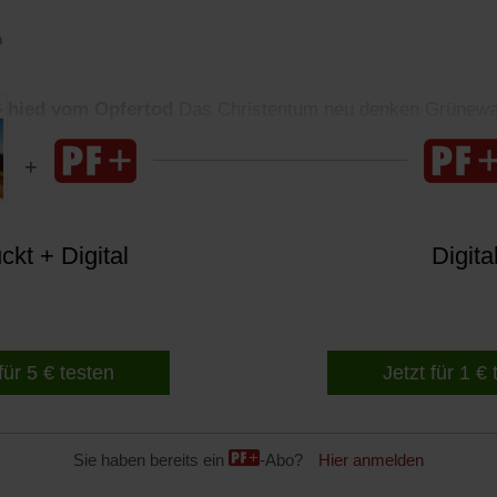
n
chied vom Opfertod
Das Christentum neu denken Grünewal
kt + Digital
Digita
für 5 € testen
Jetzt für 1 €
Sie haben bereits ein
-Abo?
Hier anmelden