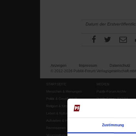
Datum der Erstveröffentli
Anzeigen
Impressum
Datenschutz
© 2012-2026 Publik-Forum Verlagsgesellschaft mb
STARTSEITE
MEDIEN
Menschen & Meinungen
Publik-Forum Archiv
Politik & Gesellschaft
Publik-Forum EXTRA
Religion & Kirchen
Publik-Forum Edition
Leben & Kultur
Publik-Forum Dossier
Aufstehen & Handeln
Weisheitsletter
Zustimmung
Rezensionen
Spiritletter
Veranstaltungskalender