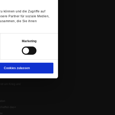
Tab)
Mitgliederrundbrief
Satzung
u können und die Zugriffe auf
 von Tschernobyl
sere Partner für soziale Medien,
zusammen, die Sie ihnen
Würzburg
n der Glaube
Marketing
en
Cookies zulassen
nflikte
eit um Krieg und
tion
chaffen das«
te