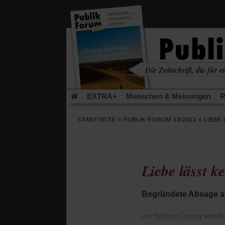
in
einem
neuen
Tab)
Die Zeitschrift, die für ei
kritisch • christlich • u
EXTRA+
Menschen & Meinungen
R
Rezensionen
Publik-Forum Archiv
EX
STARTSEITE
»
PUBLIK-FORUM 19/2012
»
LIEBE
Leserinitiative Publik-Forum e.V.
Die Er
Gleichberechtigung
Künstliche Intelligenz
Flucht und Migration
Video-Podcast »Ver
Liebe lässt k
Begründete Absage a
Norbert Copray
von
vom 05