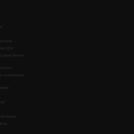
5
us
ständnis
furt 2024
st gegen Bischof
Rechts?
er evangelischen
itation
ung?
ng stoppen
ltung