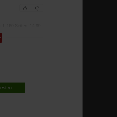
d. 160 Seiten. 14,99
l
 testen