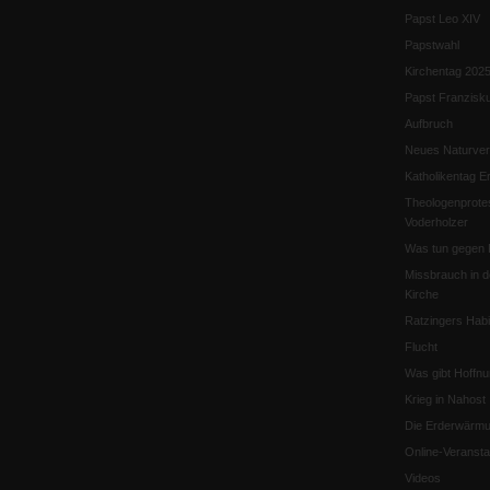
Papst Leo XIV
Papstwahl
Kirchentag 202
Papst Franzisk
Aufbruch
Neues Naturver
Katholikentag Er
Theologenprote
Voderholzer
Was tun gegen 
Missbrauch in d
Kirche
Ratzingers Habil
Flucht
Was gibt Hoffn
Krieg in Nahost
Die Erderwärmu
Online-Veransta
Videos