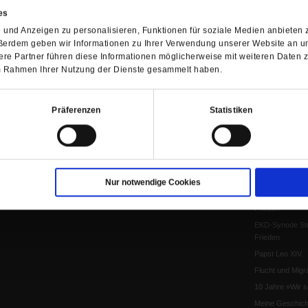
es
Leo XIV
und Anzeigen zu personalisieren, Funktionen für soziale Medien anbieten z
Die Katastrophe
ßerdem geben wir Informationen zu Ihrer Verwendung unserer Website an un
Pro & Contra
re Partner führen diese Informationen möglicherweise mit weiteren Daten 
Katholikentag 
 im Rahmen Ihrer Nutzung der Dienste gesammelt haben.
Was bleibt, wen
schwindet?
Präferenzen
Statistiken
Ostern
Aufgefallen
Fasten
Pro und Contra
Krieg und Fried
Nur notwendige Cookies
Personen und Ko
Frieden
EKD-Synode Str
Frieden
Papst Leo XIV.
Flucht und Migra
10 Jahre »Wir s
Meine Geschich