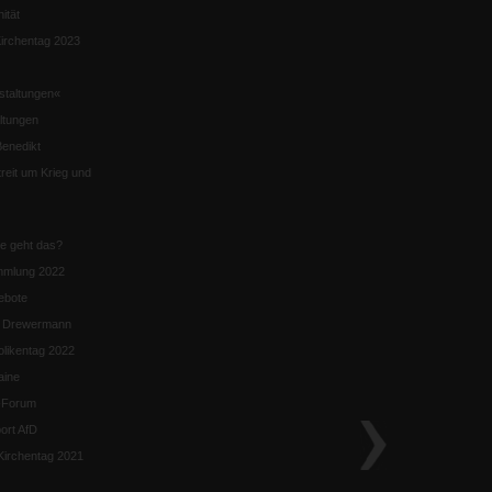
nität
irchentag 2023
staltungen«
ltungen
enedikt
eit um Krieg und
ie geht das?
mmlung 2022
ebote
n Drewermann
likentag 2022
aine
k-Forum
ort AfD
irchentag 2021