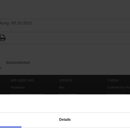
chung: 05.10.2012
Barrierefreiheit
H
WIR ÜBER UNS
SERVICE
THEMA
Redaktion
Abo
Gefährlicher Re
Herausgeberinnen und
Abo kündigen
Gottesfragen
Herausgeber
Shop
Urlaub und Nich
Verlag
Newsletter
Künstliche Intell
Anzeigen
Gleichberechtig
Details
Kontakt
Personen und Ko
Pfingsten