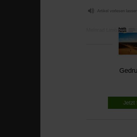
Artikel vorlesen lasse
Meinrad Limbeck
Abs
€
Gedruc
Jetzt 