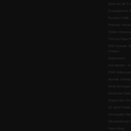
Streit um die Tri
Evangelischer K
Dorothee Sölle
Podcast »Veran
Online-Veransta
Tod von Papst B
EKD-Synode: Str
Frieden
Depression
Gut sterben - w
ÖRK-Vollversa
aktuelle Jobang
Streit um Euge
Deutscher Katho
Krieg in der Ukr
50 Jahre Publi
Investigativ-Rep
Ökumenischer K
Hans Küng