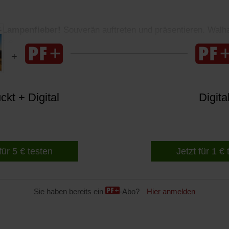
 Lampenfieber!
Souverän auftreten und präsentieren. Walha
95 €
kt + Digital
Digita
für 5 € testen
Jetzt für 1 €
Sie haben bereits ein
-Abo?
Hier anmelden