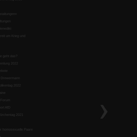
staltungen«
ltungen
enedikt
eit um Krieg und
ie geht das?
mmlung 2022
ebote
n Drewermann
likentag 2022
aine
k-Forum
ort AfD
irchentag 2021
ür homosexuelle Paare
n