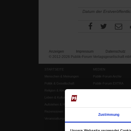
Datum der Erstveröffentli
Anzeigen
Impressum
Datenschutz
© 2012-2026 Publik-Forum Verlagsgesellschaft mb
STARTSEITE
MEDIEN
Menschen & Meinungen
Publik-Forum Archiv
Politik & Gesellschaft
Publik-Forum EXTRA
Religion & Kirchen
Publik-Forum Edition
Leben & Kultur
Publik-Forum Dossier
Aufstehen & Handeln
Weisheitsletter
Rezensionen
Spiritletter
Zustimmung
Veranstaltungskalender
Unsere Webseite verwendet Cooki