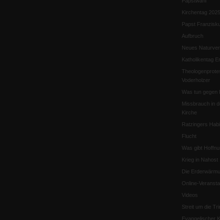
Papstwahl
Kirchentag 202
Papst Franzisk
Aufbruch
Neues Naturver
Katholikentag Er
Theologenprote
Voderholzer
Was tun gegen 
Missbrauch in d
Kirche
Ratzingers Habil
Flucht
Was gibt Hoffn
Krieg in Nahost
Die Erderwärmu
Online-Veransta
Videos
Streit um die Tri
Evangelischer K