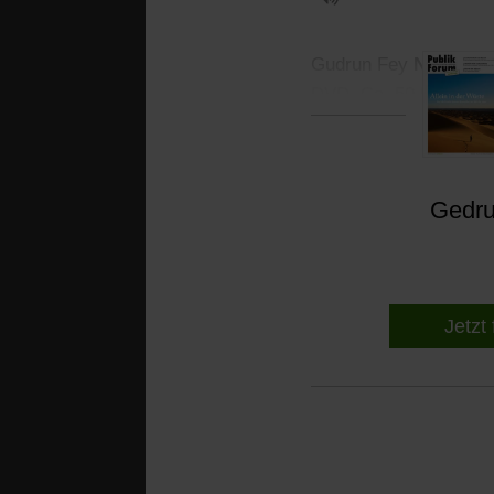
Gudrun Fey
Nie mehr
DVD. Ca. 50 Min. 19,
Gedruc
Jetzt 