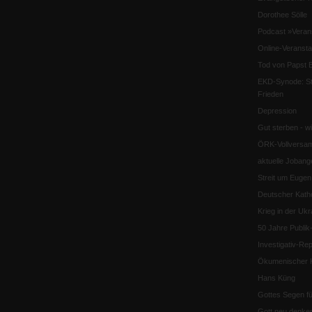
Dorothee Sölle
Podcast »Veran
Online-Veransta
Tod von Papst B
EKD-Synode: Str
Frieden
Depression
Gut sterben - w
ÖRK-Vollversa
aktuelle Jobang
Streit um Euge
Deutscher Katho
Krieg in der Ukr
50 Jahre Publi
Investigativ-Rep
Ökumenischer K
Hans Küng
Gottes Segen f
Gott neu denke