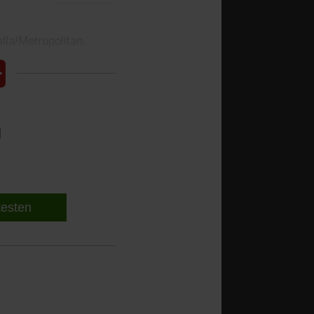
lla/Metropolitan.
l
 testen