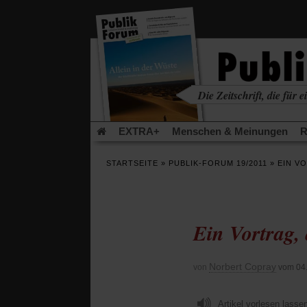
in
einem
neuen
Tab)
Die Zeitschrift, die für ei
kritisch • christlich • u
EXTRA+
Menschen & Meinungen
R
Rezensionen
Publik-Forum Archiv
EX
STARTSEITE
»
PUBLIK-FORUM 19/2011
»
EIN V
Leserinitiative Publik-Forum e.V.
Die Er
Gleichberechtigung
Künstliche Intelligenz
Flucht und Migration
Video-Podcast »Ver
Ein Vortrag, 
Norbert Copray
von
vom 04
Artikel vorlesen lasse