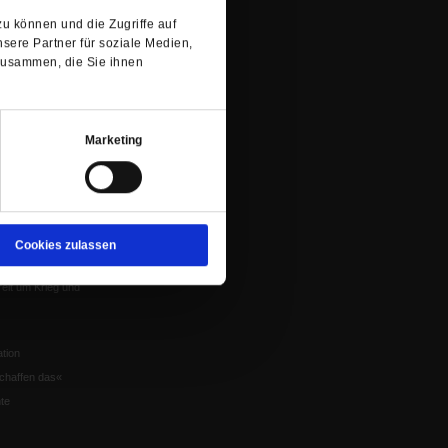
 von Tschernobyl
u können und die Zugriffe auf
sere Partner für soziale Medien,
Würzburg
zusammen, die Sie ihnen
n der Glaube
Marketing
en
nflikte
Cookies zulassen
eit um Krieg und
tion
chaffen das«
te