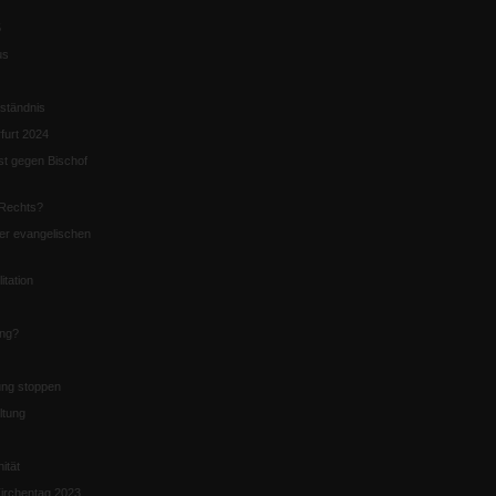
5
us
ständnis
furt 2024
st gegen Bischof
Rechts?
er evangelischen
itation
ung?
ng stoppen
ltung
nität
irchentag 2023