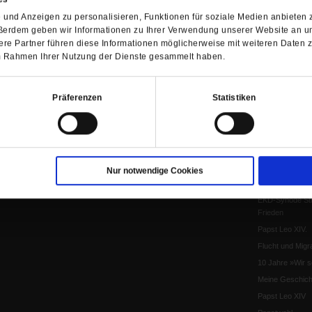
Die Katastrophe
und Anzeigen zu personalisieren, Funktionen für soziale Medien anbieten z
Pro & Contra
ßerdem geben wir Informationen zu Ihrer Verwendung unserer Website an un
Katholikentag 
re Partner führen diese Informationen möglicherweise mit weiteren Daten 
Was bleibt, wen
 im Rahmen Ihrer Nutzung der Dienste gesammelt haben.
schwindet?
Ostern
Präferenzen
Statistiken
Aufgefallen
Fasten
Pro und Contra
Krieg und Fried
Personen und Ko
Nur notwendige Cookies
Frieden
EKD-Synode Str
Frieden
Papst Leo XIV.
Flucht und Migra
10 Jahre »Wir s
Meine Geschich
Papst Leo XIV