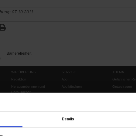
chung: 07.10.2011
Barrierefreiheit
H
WIR ÜBER UNS
SERVICE
THEMA
Redaktion
Abo
Gefährlicher Re
Herausgeberinnen und
Abo kündigen
Gottesfragen
Herausgeber
Shop
Urlaub und Nich
Verlag
Newsletter
Künstliche Intell
Anzeigen
Gleichberechtig
Kontakt
Personen und Ko
Details
Pfingsten
Leo XIV
es