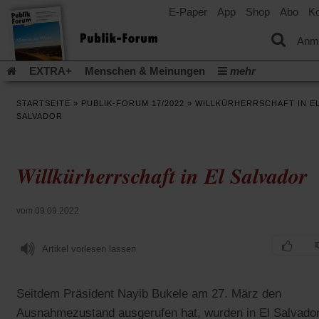
E-Paper
App
Shop
Abo
Ko
einem
neuen
Tab)
Anm
EXTRA+
Menschen & Meinungen
mehr
Religion & Kirchen
Politik & Gesellschaft
Leben & Kultur
STARTSEITE
»
PUBLIK-FORUM 17/2022
»
WILLKÜRHERRSCHAFT IN E
Aufstehen & Handeln
Rezensionen
Publik-Forum Archiv
SALVADOR
EXTRA
Edition
Dossier
Weisheitsletter
Spiritletter
Newsletter
Veranstaltungen
Wir über uns
Willkürherrschaft in El Salvador
Leserinitiative Publik-Forum e.V.
Die Erderwärmung stopp
(Öffnet
(Öffnet
Urlaub und Nichtstun
Gefährlicher Reichtum
Krieg in Naho
in
in
(Öffnet
Gleichberechtigung
Künstliche Intelligenz
Was gibt Hoffn
vom 09.09.2022
einem
einem
in
neuen
neuen
(Öffnet
(Öf
Krieg und Frieden
Gott neu denken
Krieg in der Ukraine
einem
Tab)
Tab)
in
in
neuen
Artikel vorlesen lassen
Flucht und Migration
Video-Podcast »Veranstaltungen«
einem
ei
Tab)
neuen
ne
Podcast »Veranstaltungen«
Schriftgröße ändern:
Tab)
Ta
Seitdem Präsident Nayib Bukele am 27. März den
Ausnahmezustand ausgerufen hat, wurden in El Salvado