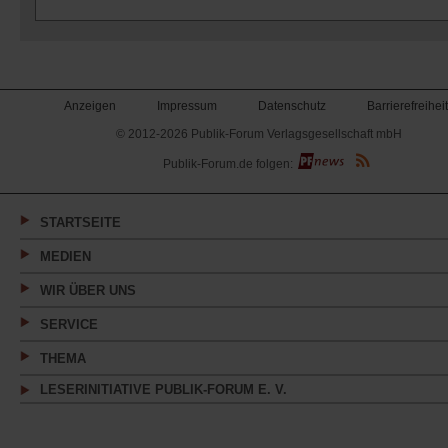
Anzeigen
Impressum
Datenschutz
Barrierefreiheit
© 2012-2026 Publik-Forum Verlagsgesellschaft mbH
(Öffnet
Publik-Forum.de folgen:
in
einem
neuen
Tab)
STARTSEITE
MEDIEN
WIR ÜBER UNS
SERVICE
THEMA
LESERINITIATIVE PUBLIK-FORUM E. V.