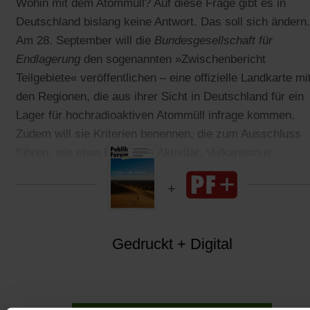
Wohin mit dem Atommüll? Auf diese Frage gibt es in
Deutschland bislang keine Antwort. Das soll sich ändern.
Am 28. September will die
Bundesgesellschaft für
Endlagerung
den sogenannten »Zwischenbericht
Teilgebiete« veröffentlichen – eine offizielle Landkarte mi
den Regionen, die aus ihrer Sicht in Deutschland für ein
Lager für hochradioaktiven Atommüll infrage kommen.
Zudem will sie Kriterien benennen, die zum Ausschluss
führen, wie etwa Erdbeben-Aktivität, Vulkanismus,
Wasserzuflüsse oder frühere bergbauliche Tätigkeiten.
Gedruckt + Digital