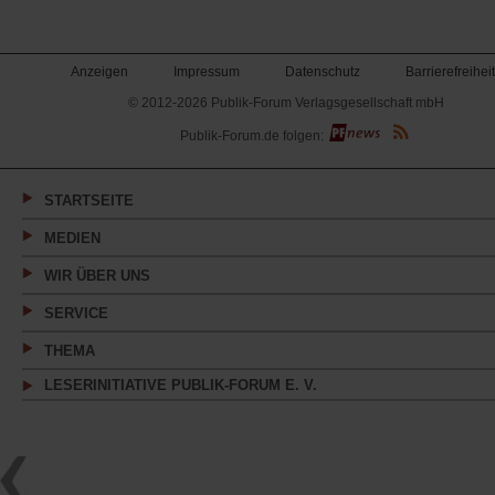
Anzeigen
Impressum
Datenschutz
Barrierefreiheit
© 2012-2026 Publik-Forum Verlagsgesellschaft mbH
(Öffnet
Publik-Forum.de folgen:
in
einem
neuen
Tab)
STARTSEITE
MEDIEN
WIR ÜBER UNS
SERVICE
THEMA
LESERINITIATIVE PUBLIK-FORUM E. V.