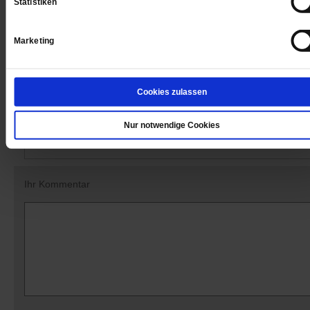
Statistiken
Datum der Erstveröffentlichung: 11.09.2020
Marketing
Cookies zulassen
Kommentare und Leserbriefe
Nur notwendige Cookies
Ihre E-Mailadresse:
(wird nicht angezeigt)
Ihr Kommentar