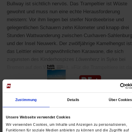
Bullway ist sichtlich nervös. Das Trampeltier ist Wüste
gewohnt und muss nun eine echte Herausforderung
meistern: Vor ihm liegen bei steifer Nordseebrise und
gelegentlichen Schauern zehn Kilometer und knapp drei
Stunden Wattwanderung zwischen Cuxhaven-Sahlenbur
und der Insel Neuwerk. Der zwölfjährige Kamelhengst ist
das Leittier einer ungewöhnlichen Karawane, die sich
zugunsten des Kinderhospizes
Löwenherz
in Syke bei
Bremen auf den Weg macht. »Für die Trampeltiere ist da
eine Premiere«, sagt Kameltreiber Gaston Pache.
Zustimmung
Details
Über Cookie
Gedruckt + Digital
Unsere Webseite verwendet Cookies
Wir verwenden Cookies, um Inhalte und Anzeigen zu personalisieren,
Funktionen für soziale Medien anbieten zu können und die Zugriffe auf