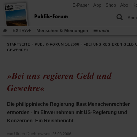
E-Paper
App
Shop
Abo
Ko
einem
neuen
Tab)
Anm
EXTRA+
Menschen & Meinungen
mehr
Religion & Kirchen
Politik & Gesellschaft
Leben & Kultur
STARTSEITE
»
PUBLIK-FORUM 16/2006
»
»BEI UNS REGIEREN GELD 
Aufstehen & Handeln
Rezensionen
Publik-Forum Archiv
GEWEHRE«
EXTRA
Edition
Dossier
Weisheitsletter
Spiritletter
Newsletter
Veranstaltungen
Wir über uns
»Bei uns regieren Geld und
Leserinitiative Publik-Forum e.V.
Die Erderwärmung stopp
(Öffnet
(Öffnet
Urlaub und Nichtstun
Gefährlicher Reichtum
Krieg in Naho
Gewehre«
in
in
(Öffnet
Gleichberechtigung
Künstliche Intelligenz
Was gibt Hoffn
einem
einem
in
neuen
neuen
(Öffnet
(Öf
Krieg und Frieden
Gott neu denken
Krieg in der Ukraine
einem
Tab)
Tab)
Die philippinische Regierung lässt Menschenrechtler
in
in
neuen
Flucht und Migration
Video-Podcast »Veranstaltungen«
einem
ei
Tab)
ermorden - im Einvernehmen mit US-Regierung und
neuen
ne
Podcast »Veranstaltungen«
Schriftgröße ändern:
Konzernen. Ein Reisebericht
Tab)
Ta
Ulrich Duchrow
von
vom 25.08.2006