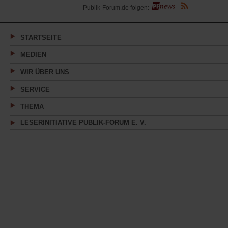
(Öffnet
Publik-Forum.de folgen:
in
einem
neuen
Tab)
STARTSEITE
MEDIEN
WIR ÜBER UNS
SERVICE
THEMA
LESERINITIATIVE PUBLIK-FORUM E. V.