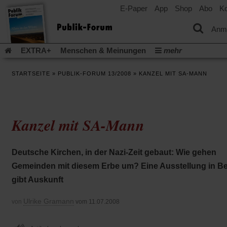
E-Paper
App
Shop
Abo
Ko
einem
neuen
Tab)
Anm
EXTRA+
Menschen & Meinungen
mehr
Religion & Kirchen
Politik & Gesellschaft
Leben & Kultur
STARTSEITE
»
PUBLIK-FORUM 13/2008
»
KANZEL MIT SA-MANN
Aufstehen & Handeln
Rezensionen
Publik-Forum Archiv
EXTRA
Edition
Dossier
Weisheitsletter
Spiritletter
Newsletter
Veranstaltungen
Wir über uns
Kanzel mit SA-Mann
Leserinitiative Publik-Forum e.V.
Die Erderwärmung stopp
(Öffnet
(Öffnet
Urlaub und Nichtstun
Gefährlicher Reichtum
Krieg in Naho
in
in
(Öffnet
Gleichberechtigung
Künstliche Intelligenz
Was gibt Hoffn
Deutsche Kirchen, in der Nazi-Zeit gebaut: Wie gehen
einem
einem
in
neuen
neuen
(Öffnet
(Öf
Krieg und Frieden
Gott neu denken
Krieg in der Ukraine
Gemeinden mit diesem Erbe um? Eine Ausstellung in Be
einem
Tab)
Tab)
in
in
neuen
Flucht und Migration
Video-Podcast »Veranstaltungen«
gibt Auskunft
einem
ei
Tab)
neuen
ne
Podcast »Veranstaltungen«
Schriftgröße ändern:
Tab)
Ta
Ulrike Gramann
von
vom 11.07.2008