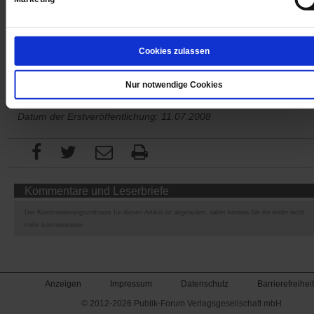
Sie haben bereits ein
-Abo?
Hier anmelden
Cookies zulassen
Nur notwendige Cookies
Datum der Erstveröffentlichung: 11.07.2008
Kommentare und Leserbriefe
Der Kommentierungszeitraum für diesen Artikel ist abgelaufen, daher können Sie ihn leider nicht
mehr kommentieren.
Anzeigen
Impressum
Datenschutz
Barrierefreiheit
© 2012-2026 Publik-Forum Verlagsgesellschaft mbH