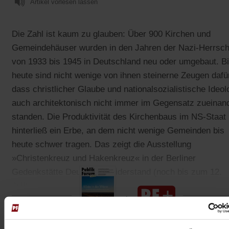
Artikel vorlesen lassen
Die Zahl ist kaum zu glauben: Über 900 Kirchen und
Gemeindehäuser wurden in den Jahren der Nazi-Herrsch
von 1933 bis 1945 in Deutschland neu oder umgebaut. B
heute sind nicht wenige von ihnen steinerne Zeugen dafü
dass christlicher Glaube und nationalsozialistische Ideol
auch architektonisch nicht immer im Gegensatz zueinan
standen. Die Produktivität des Kirchenbaus im NS-Staat
hinterließ ein Erbe, an dem nicht wenige Gemeinden bis
heute schwer tragen. Das zeigt die Ausstellung
»Christenkreuz und Hakenkreuz« in der Berliner
Gedenkstätte Deutscher Widerstand (noch bis zum 12.
Juli).