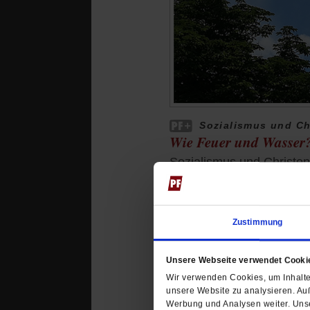
Sozialismus und Ch
Wie Feuer und Wasser
Sozialismus und Christen
Sozialisten Deutschlands
religiös begründet war.
/
von
Franz Segbers
Zustimmung
Unsere Webseite verwendet Cooki
Wir verwenden Cookies, um Inhalte 
unsere Website zu analysieren. Au
Werbung und Analysen weiter. Unse