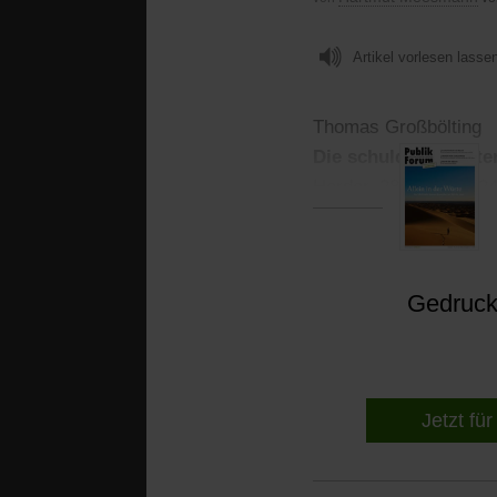
Artikel vorlesen lasse
Thomas Großbölting
Die schuldigen Hirte
Herder. 288 Seiten. 24
Gedruckt
Jetzt für