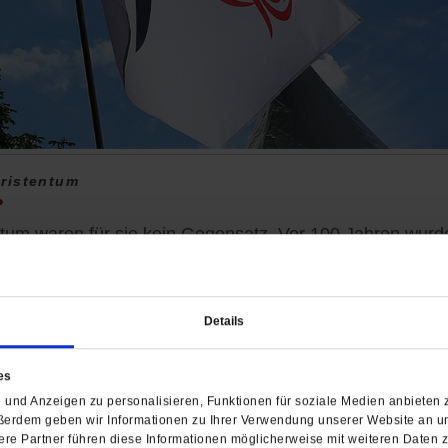
ristentum
?
tum waren für sie kein Gegensatz. Vor 100 Jahren wurde
« gegründet. Sie waren die Erben des vormarxistischen
mehr
Details
es
und Anzeigen zu personalisieren, Funktionen für soziale Medien anbieten z
The Cast Whale Project
ßerdem geben wir Informationen zu Ihrer Verwendung unserer Website an un
In der Kirche gestrandet
re Partner führen diese Informationen möglicherweise mit weiteren Daten 