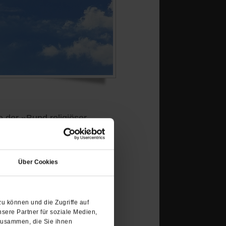
 der »Bund religiöser
 Sozialismus, der durchweg
(Öffnet
in
Über Cookies
einem
neuen
Tab)
u können und die Zugriffe auf
sere Partner für soziale Medien,
zusammen, die Sie ihnen