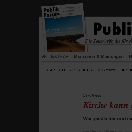
in
einem
neuen
Tab)
Die Zeitschrift, die für ei
kritisch • christlich • u
EXTRA+
Menschen & Meinungen
R
Rezensionen
Publik-Forum Archiv
EX
STARTSEITE
»
PUBLIK-FORUM 12/2023
»
KIRCH
Leserinitiative Publik-Forum e.V.
Urlaub
(Öffnet
(Öf
Was gibt Hoffnung?
Krieg und Frieden
in
in
einem
ei
Stichwort
neuen
ne
Schriftgröße ändern:
Kirche kann 
Tab)
Tab
Wie geistlicher und s
Hartmut Meesmann
von
vo