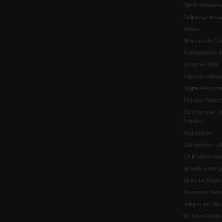
Die Erderwärmu
Online-Veransta
Videos
Streit um die Tri
Evangelischer K
Dorothee Sölle
Podcast »Veran
Online-Veransta
Tod von Papst B
EKD-Synode: Str
Frieden
Depression
Gut sterben - w
ÖRK-Vollversa
aktuelle Jobang
Streit um Euge
Deutscher Katho
Krieg in der Ukr
50 Jahre Publi