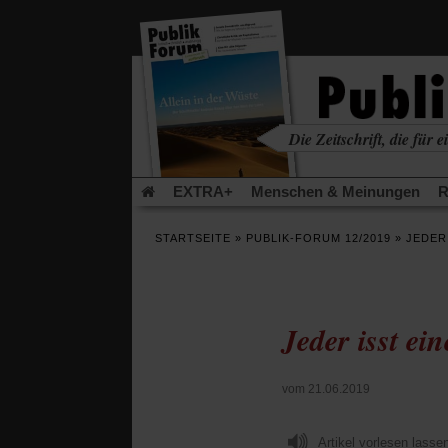
in
einem
neuen
Tab)
Die Zeitschrift, die für ei
kritisch • christlich • u
EXTRA+
Menschen & Meinungen
R
Rezensionen
Publik-Forum Archiv
EX
STARTSEITE
»
PUBLIK-FORUM 12/2019
»
JEDER
Leserinitiative Publik-Forum e.V.
Die Er
Gleichberechtigung
Künstliche Intelligenz
Flucht und Migration
Video-Podcast »Ver
Jeder isst ei
vom 21.06.2019
Artikel vorlesen lasse