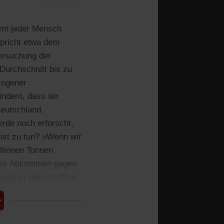
mt jeder Mensch
spricht etwa dem
tersuchung der
Durchschnitt bis zu
zogener
indern, dass wir
eutschland.
erde noch erforscht,
ist zu tun? »Wenn wir
llionen Tonnen
bales Abkommen gegen
elangt unkontrolliert