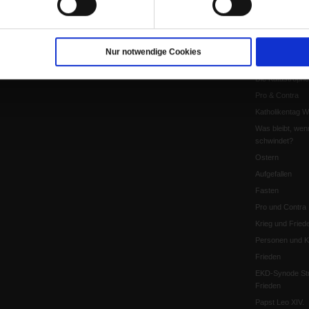
Anzeigen
Gleichberechtig
Kontakt
Personen und Ko
Pfingsten
Nur notwendige Cookies
Leo XIV
Die Katastrophe
Pro & Contra
Katholikentag 
Was bleibt, wen
schwindet?
Ostern
Aufgefallen
Fasten
Pro und Contra
Krieg und Fried
Personen und Ko
Frieden
EKD-Synode Str
Frieden
Papst Leo XIV.