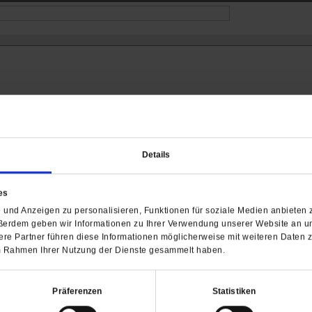
Details
es
Barrierefreiheit
und Anzeigen zu personalisieren, Funktionen für soziale Medien anbieten z
H
ßerdem geben wir Informationen zu Ihrer Verwendung unserer Website an un
re Partner führen diese Informationen möglicherweise mit weiteren Daten 
WIR ÜBER UNS
SERVICE
THEMA
 im Rahmen Ihrer Nutzung der Dienste gesammelt haben.
Redaktion
Abo
Gefährlicher Re
Herausgeberinnen und
Abo kündigen
Gottesfragen
Herausgeber
Präferenzen
Statistiken
Shop
Urlaub und Nich
Verlag
Newsletter
Künstliche Intell