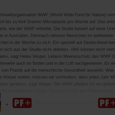
r Umweltorganisation WWF
(World Wide Fund for Nature)
nim
lich bis zu fünf Gramm Mikroplastik pro Woche auf. Das ent
rte, wie der WWF mitteilte. Die Studie basiert auf einer Un
le in Australien. Demnach nehmen Menschen im weltweiten 
ilchen in der Woche zu sich. Ein speziell auf Deutschland be
t sich aus der Studie nicht ableiten. »Wir können nicht verh
hmen«, sagt Heike Vesper, Leiterin Meeresschutz des WWF D
ttlerweile auch im Boden und in der Luft nachgewiesen. Es w
 von Plastik auf die menschliche Gesundheit auswirkt. Was 
em Körper wollen, müssen wir verhindern, dass jedes Jahr Mi
 Natur geraten«, sagt Vesper. Der WWF plädiert für ein glo
it verbindlichen Zielen. Etwa ein Drittel der Plastikmenge g