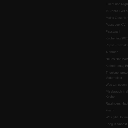
Flucht und Migra
10 Jahre »Wir s
Meine Geschich
Papst Leo XIV
Papstwahl
Kirchentag 202
Papst Franzisk
Aufbruch
Neues Naturver
Katholikentag Er
Theologenprote
Voderholzer
Was tun gegen 
Missbrauch in d
Kirche
Ratzingers Habil
Flucht
Was gibt Hoffn
Krieg in Nahost