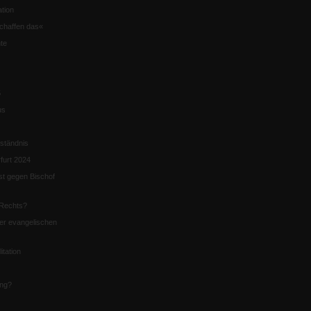
tion
chaffen das«
te
5
us
ständnis
furt 2024
st gegen Bischof
Rechts?
er evangelischen
itation
ung?