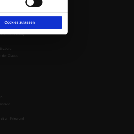
Spenden
ung
Veranstaltungen
nflikte, Leo XIV
Gesprächskreise
Cookies zulassen
Mitgliederrundbrief
Satzung
 von Tschernobyl
Würzburg
n der Glaube
en
nflikte
eit um Krieg und