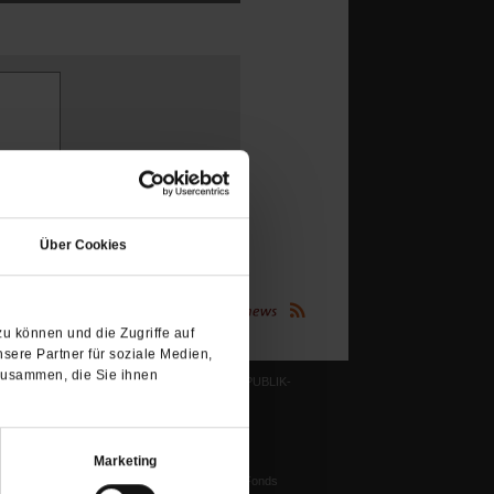
(Öffnet
in
Über Cookies
einem
neuen
Tab)
(Öffnet
Publik-Forum.de folgen:
in
u können und die Zugriffe auf
einem
neuen
sere Partner für soziale Medien,
Tab)
zusammen, die Sie ihnen
LESERINITIATIVE PUBLIK-
FORUM E. V.
ichtum
Ziele und Aufgaben
Vorstand
Marketing
tstun
Harald-Pawlowski-Fonds
igenz