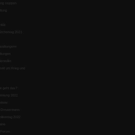
ng stoppen
ltung
nität
irchentag 2023
staltungen«
ltungen
enedikt
eit um Krieg und
ie geht das?
mmlung 2022
ebote
n Drewermann
likentag 2022
aine
k-Forum