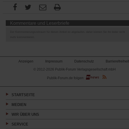
Kommentare und Leserbriefe
Der Kommentierungszeitraum für diesen Artikel ist abgelaufen, daher können Sie ihn leider nicht
mehr kommentieren.
Anzeigen
Impressum
Datenschutz
Barrierefreiheit
© 2012-2026 Publik-Forum Verlagsgesellschaft mbH
(Öffnet
Publik-Forum.de folgen:
in
einem
neuen
Tab)
STARTSEITE
MEDIEN
WIR ÜBER UNS
SERVICE