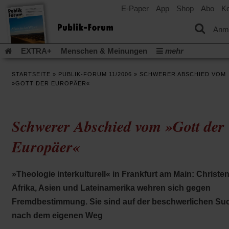
E-Paper
App
Shop
Abo
Ko
einem
neuen
Tab)
Anm
EXTRA+
Menschen & Meinungen
mehr
Religion & Kirchen
Politik & Gesellschaft
Leben & Kultur
STARTSEITE
»
PUBLIK-FORUM 11/2006
»
SCHWERER ABSCHIED VOM
Aufstehen & Handeln
Rezensionen
Publik-Forum Archiv
»GOTT DER EUROPÄER«
EXTRA
Edition
Dossier
Weisheitsletter
Spiritletter
Newsletter
Veranstaltungen
Wir über uns
Schwerer Abschied vom »Gott der
Leserinitiative Publik-Forum e.V.
Die Erderwärmung stopp
(Öffnet
(Öffnet
Urlaub und Nichtstun
Gefährlicher Reichtum
Krieg in Naho
Europäer«
in
in
(Öffnet
Gleichberechtigung
Künstliche Intelligenz
Was gibt Hoffn
einem
einem
in
neuen
neuen
(Öffnet
(Öf
Krieg und Frieden
Gott neu denken
Krieg in der Ukraine
einem
Tab)
Tab)
»Theologie interkulturell« in Frankfurt am Main: Christen
in
in
neuen
Flucht und Migration
Video-Podcast »Veranstaltungen«
einem
ei
Tab)
Afrika, Asien und Lateinamerika wehren sich gegen
neuen
ne
Podcast »Veranstaltungen«
Schriftgröße ändern:
Fremdbestimmung. Sie sind auf der beschwerlichen Su
Tab)
Ta
nach dem eigenen Weg