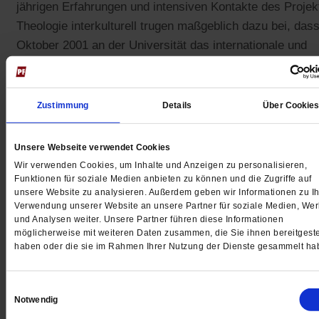
jährigen Erfahrungen und intensiven Kontakte des Projek
Theologie interkulturell trugen maßgeblich dazu bei, das
Oktober 2001 an der Universität das internationale und
interdisziplinäre Promotionsprogramm Religion im Dialog
eingerichtet werden konnte, das vom Deutschen
Akademischen Austauschdienst und der Deutschen
Zustimmung
Details
Über Cookie
Forschungsgesellschaft finanziert wird.
Unsere Webseite verwendet Cookies
Wir verwenden Cookies, um Inhalte und Anzeigen zu personalisieren,
Funktionen für soziale Medien anbieten zu können und die Zugriffe auf
unsere Website zu analysieren. Außerdem geben wir Informationen zu Ih
Gedruckt + Digital
Verwendung unserer Website an unsere Partner für soziale Medien, We
und Analysen weiter. Unsere Partner führen diese Informationen
möglicherweise mit weiteren Daten zusammen, die Sie ihnen bereitgeste
haben oder die sie im Rahmen Ihrer Nutzung der Dienste gesammelt ha
Jetzt für 5 € testen
Einwilligungsauswahl
Notwendig