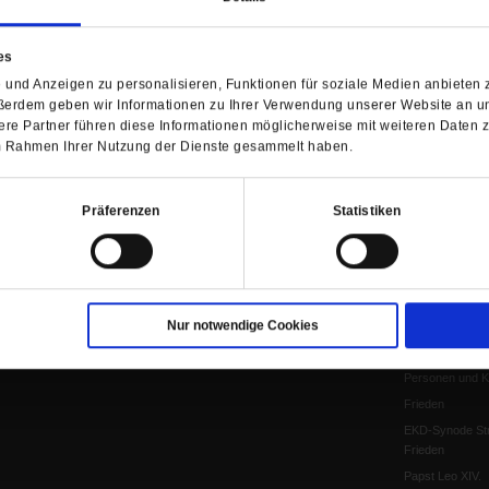
Anzeigen
Gleichberechtig
Kontakt
Personen und Ko
es
Pfingsten
und Anzeigen zu personalisieren, Funktionen für soziale Medien anbieten z
Leo XIV
ßerdem geben wir Informationen zu Ihrer Verwendung unserer Website an un
Die Katastrophe
re Partner führen diese Informationen möglicherweise mit weiteren Daten 
 im Rahmen Ihrer Nutzung der Dienste gesammelt haben.
Pro & Contra
Katholikentag 
Was bleibt, wen
Präferenzen
Statistiken
schwindet?
Ostern
Aufgefallen
Fasten
Nur notwendige Cookies
Pro und Contra
Krieg und Fried
Personen und Ko
Frieden
EKD-Synode Str
Frieden
Papst Leo XIV.