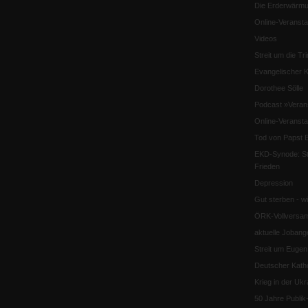
Die Erderwärmu
Online-Veransta
Videos
Streit um die Tri
Evangelischer K
Dorothee Sölle
Podcast »Veran
Online-Veransta
Tod von Papst B
EKD-Synode: Str
Frieden
Depression
Gut sterben - w
ÖRK-Vollversa
aktuelle Jobang
Streit um Euge
Deutscher Katho
Krieg in der Ukr
50 Jahre Publi