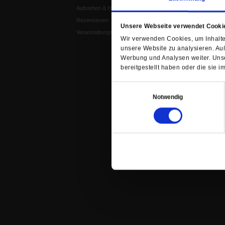
Aufstehen & Handeln
Weisheitsletter
Rezensionen
Spiritletter
Unsere Webseite verwendet Cooki
Veranstaltungskalender
Wir verwenden Cookies, um Inhalte 
unsere Website zu analysieren. Au
Werbung und Analysen weiter. Unse
bereitgestellt haben oder die sie
Einwilligungsauswahl
Notwendig