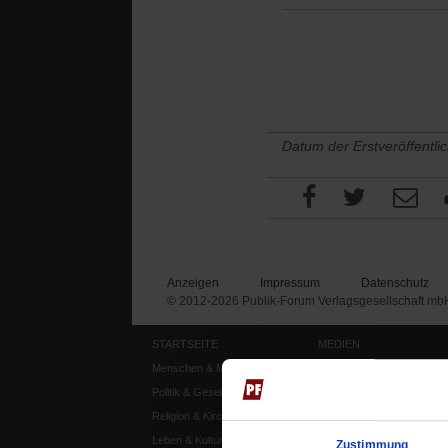
Datum der Erstveröffentli
Anzeigen
Impressum
Datenschutz
© 2012-2026 Publik-Forum Verlagsgesellschaft mb
STARTSEITE
MEDIEN
Menschen & Meinungen
Publik-Forum Archiv
Politik & Gesellschaft
Publik-Forum EXTRA
Religion & Kirchen
Publik-Forum Edition
Leben & Kultur
Publik-Forum Dossier
Zustimmung