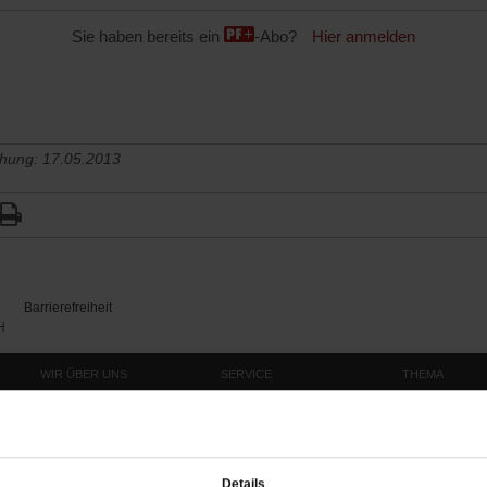
Sie haben bereits ein
-Abo?
Hier anmelden
chung: 17.05.2013
Barrierefreiheit
H
WIR ÜBER UNS
SERVICE
THEMA
Redaktion
Abo
Gefährlicher Re
Herausgeberinnen und
Abo kündigen
Gottesfragen
Herausgeber
Shop
Urlaub und Nich
Verlag
Newsletter
Künstliche Intell
Details