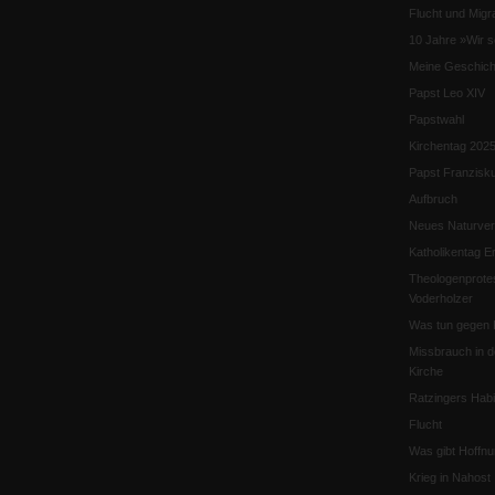
Flucht und Migra
10 Jahre »Wir s
Meine Geschich
Papst Leo XIV
Papstwahl
Kirchentag 202
Papst Franzisk
Aufbruch
Neues Naturver
Katholikentag Er
Theologenprote
Voderholzer
Was tun gegen 
Missbrauch in d
Kirche
Ratzingers Habil
Flucht
Was gibt Hoffn
Krieg in Nahost