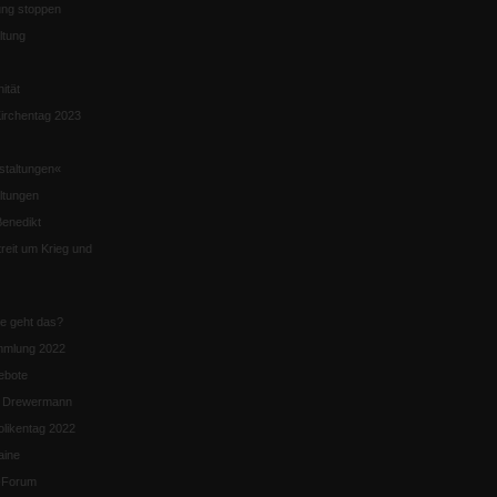
ng stoppen
ltung
nität
irchentag 2023
staltungen«
ltungen
enedikt
eit um Krieg und
ie geht das?
mmlung 2022
ebote
n Drewermann
likentag 2022
aine
k-Forum