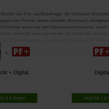
, Bischof von Trier und Beauftragter der
Deutschen Bischofs
 gegen zwei Priester, denen sexueller Missbrauch nachgewi
Ein Priester wurde aus dem Klerikerstand entlassen, einem a
amtes dauerhaft untersagt worden. Ein dritter hat von sich
rd im Vatikan entschieden. Ackermann informierte die Opfer ü
schuldigte sich für das, was die Priester getan hatten.
kt + Digital
Digita
für 5 € testen
Jetzt für 1 €