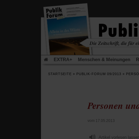
in
einem
neuen
Tab)
Die Zeitschrift, die für ei
kritisch • christlich • u
EXTRA+
Menschen & Meinungen
R
Rezensionen
Publik-Forum Archiv
EX
STARTSEITE
»
PUBLIK-FORUM 09/2013
»
PERSO
Leserinitiative Publik-Forum e.V.
Die Er
Gleichberechtigung
Künstliche Intelligenz
Flucht und Migration
Video-Podcast »Ver
Personen und
vom 17.05.2013
Artikel vorlesen lasse