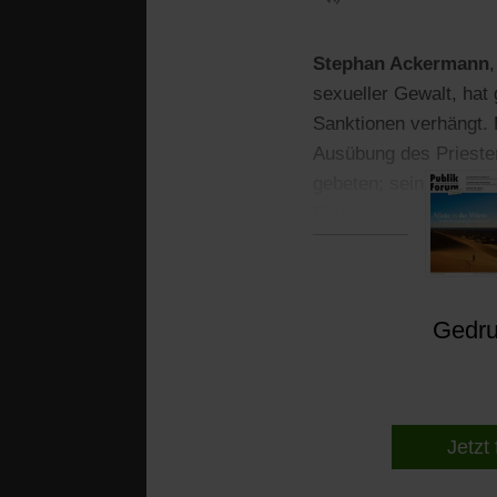
Stephan Ackermann
sexueller Gewalt, hat
Sanktionen verhängt. 
Ausübung des Priester
gebeten; sein Fall wi
Entscheidungen und ent
Gedruc
Jetzt 