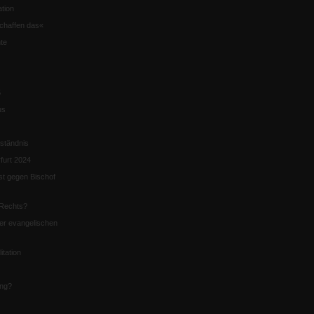
tion
chaffen das«
te
5
us
ständnis
furt 2024
st gegen Bischof
Rechts?
er evangelischen
itation
ung?