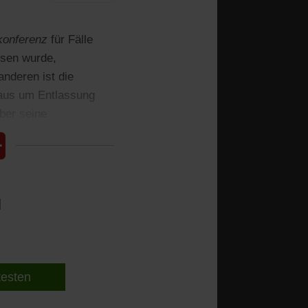
konferenz
für Fälle
esen wurde,
nderen ist die
 aus um Entlassung
ber seine
l
 testen