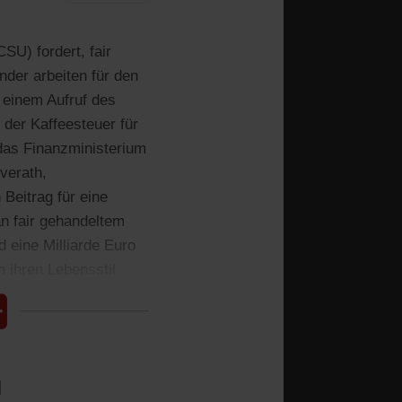
SU) fordert, fair
nder arbeiten für den
t einem Aufruf des
 der Kaffeesteuer für
das Finanzministerium
verath,
Beitrag für eine
an fair gehandeltem
d eine Milliarde Euro
n ihren Lebensstil
n.
l