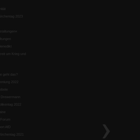
nität
irchentag 2023
staltungen«
ltungen
enedikt
eit um Krieg und
ie geht das?
mmlung 2022
ebote
n Drewermann
likentag 2022
aine
k-Forum
ort AfD
irchentag 2021