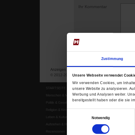
Ihr Kommentar
Zustimmung
Anzeigen
Impressum
Datenschutz
© 2012-2026 Publik-Forum Verlagsgesellschaft mb
Unsere Webseite verwendet Cooki
Wir verwenden Cookies, um Inhalte 
STARTSEITE
MEDIEN
unsere Website zu analysieren. Au
Werbung und Analysen weiter. Unse
Menschen & Meinungen
Publik-Forum Archiv
bereitgestellt haben oder die sie
Politik & Gesellschaft
Publik-Forum EXTRA
Religion & Kirchen
Publik-Forum Edition
Einwilligungsauswahl
Leben & Kultur
Publik-Forum Dossier
Notwendig
Aufstehen & Handeln
Weisheitsletter
Rezensionen
Spiritletter