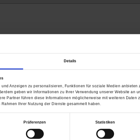
Details
Barrierefreiheit
H
es
und Anzeigen zu personalisieren, Funktionen für soziale Medien anbieten z
WIR ÜBER UNS
SERVICE
THEMA
ßerdem geben wir Informationen zu Ihrer Verwendung unserer Website an un
re Partner führen diese Informationen möglicherweise mit weiteren Daten 
Redaktion
Abo
Gefährlicher Re
 im Rahmen Ihrer Nutzung der Dienste gesammelt haben.
Herausgeberinnen und
Abo kündigen
Gottesfragen
Herausgeber
Shop
Urlaub und Nich
Verlag
Newsletter
Künstliche Intell
Präferenzen
Statistiken
Anzeigen
Gleichberechtig
Kontakt
Personen und Ko