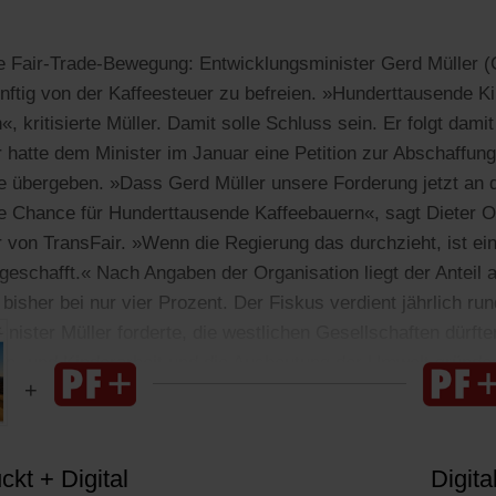
die Fair-Trade-Bewegung: Entwicklungsminister Gerd Müller (C
nftig von der Kaffeesteuer zu befreien. »Hunderttausende Ki
«, kritisierte Müller. Damit solle Schluss sein. Er folgt dami
 hatte dem Minister im Januar eine Petition zur Abschaffung
ee übergeben. »Dass Gerd Müller unsere Forderung jetzt an 
oße Chance für Hunderttausende Kaffeebauern«, sagt Dieter O
 von TransFair. »Wenn die Regierung das durchzieht, ist ein 
 geschafft.« Nach Angaben der Organisation liegt der Anteil 
bisher bei nur vier Prozent. Der Fiskus verdient jährlich run
inister Müller forderte, die westlichen Gesellschaften dürfte
ven- und Kinderarbeit und die Ausbeutung der Umwelt gründe
kt + Digital
Digita