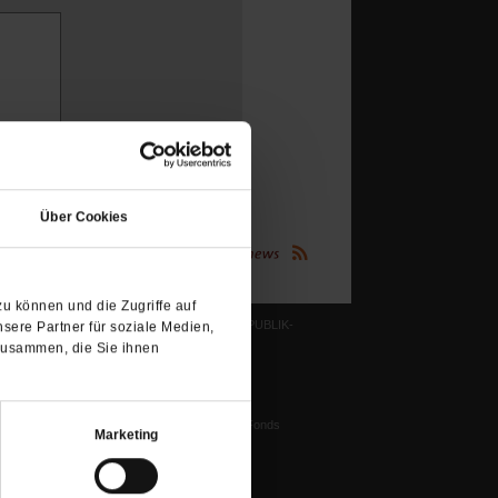
(Öffnet
in
Über Cookies
einem
neuen
(Öffnet
Publik-Forum.de folgen:
in
Tab)
einem
neuen
Tab)
u können und die Zugriffe auf
LESERINITIATIVE PUBLIK-
sere Partner für soziale Medien,
FORUM E. V.
zusammen, die Sie ihnen
ichtum
Ziele und Aufgaben
Vorstand
tstun
Harald-Pawlowski-Fonds
igenz
Marketing
Spenden
ung
Veranstaltungen
nflikte, Leo XIV