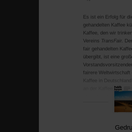
Es ist ein Erfolg für 
gehandelten Kaffee kü
Kaffee, den wir trinken
Vereins
TransFair.
Der
fair gehandelten Kaff
übergibt, ist eine gr
Vorstandsvorsitzender
fairere Weltwirtschaft
Kaffee in Deutschland 
an der Kaffeesteuer. M
nicht länger auf Skla
Gedruc