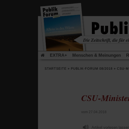
in
einem
neuen
Tab)
Die Zeitschrift, die für ei
kritisch • christlich • u
EXTRA+
Menschen & Meinungen
R
Rezensionen
Publik-Forum Archiv
EX
STARTSEITE
»
PUBLIK-FORUM 08/2018
»
CSU-M
Leserinitiative Publik-Forum e.V.
Die Er
Gleichberechtigung
Künstliche Intelligenz
Flucht und Migration
Video-Podcast »Ver
CSU-Minister
vom 27.04.2018
Artikel vorlesen lasse