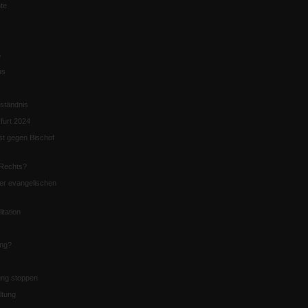
te
5
us
ständnis
furt 2024
st gegen Bischof
Rechts?
er evangelischen
itation
ung?
ng stoppen
ltung