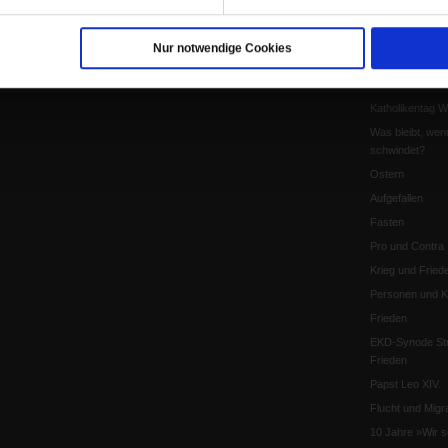
Pfingsten
Leo XIV
Nur notwendige Cookies
Die Katastrophe
Pro & Contra
Katholikentag 
Was bleibt, wen
schwindet?
Ostern
Aufgefallen
Fasten
Pro und Contra
Krieg und Fried
Personen und Ko
Frieden
EKD-Synode Str
Frieden
Papst Leo XIV.
Flucht und Migra
10 Jahre »Wir s