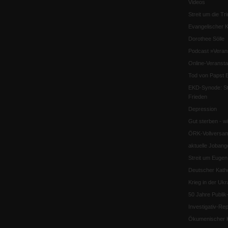
Videos
Streit um die Tri
Evangelischer K
Dorothee Sölle
Podcast »Veran
Online-Veransta
Tod von Papst B
EKD-Synode: Str
Frieden
Depression
Gut sterben - w
ÖRK-Vollversa
aktuelle Jobang
Streit um Euge
Deutscher Katho
Krieg in der Ukr
50 Jahre Publi
Investigativ-Rep
Ökumenischer K