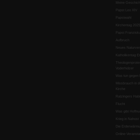
Meine Geschich
Papst Leo XIV
Papstwahl
Kirchentag 202
Papst Franzisk
Aufbruch
Neues Naturver
Katholikentag Er
Theologenprote
Voderholzer
Was tun gegen 
Missbrauch in d
Kirche
Ratzingers Habil
Flucht
Was gibt Hoffn
Krieg in Nahost
Die Erderwärmu
Online-Veransta