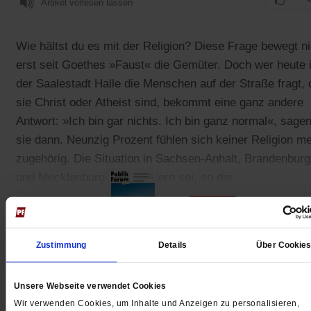
Artikel vorlesen lassen
Wie hältst du es mit der Religion? Diese Frage bewegt ni
erst seit Goethes »Faust« die Gemüter. Doch wer heute 
der Saalestadt Halle die Menschen auf der Straße fragt, 
sie Christ oder Atheist sind, bekommt eine ganz andere
Antwort: »Ich bin gar nichts. Ich bin ganz normal«, sage
sie dann. Neunzig Prozent fühlen sich keiner Religion m
zugehörig. Die Situation in Sachsen-Anhalt, Brandenburg
und Mecklenburg-Vorpommern sei, so der
Religionswissenschaftler Andreas Finke, weltweit einmali
Zustimmung
Details
Über Cookie
Gedruckt + Digital
Unsere Webseite verwendet Cookies
Wir verwenden Cookies, um Inhalte und Anzeigen zu personalisieren,