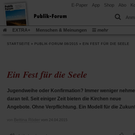
E-Paper
App
Shop
Abo
Ko
einem
neuen
Tab)
Anm
EXTRA+
Menschen & Meinungen
mehr
Religion & Kirchen
Politik & Gesellschaft
Leben & Kultur
STARTSEITE
»
PUBLIK-FORUM 08/2015
»
EIN FEST FÜR DIE SEELE
Aufstehen & Handeln
Rezensionen
Publik-Forum Archiv
EXTRA
Edition
Dossier
Weisheitsletter
Spiritletter
Newsletter
Veranstaltungen
Wir über uns
Ein Fest für die Seele
Leserinitiative Publik-Forum e.V.
Die Erderwärmung stopp
(Öffnet
(Öffnet
Urlaub und Nichtstun
Gefährlicher Reichtum
Krieg in Naho
in
in
(Öffnet
Gleichberechtigung
Künstliche Intelligenz
Was gibt Hoffn
Jugendweihe oder Konfirmation? Immer weniger nehm
einem
einem
in
neuen
neuen
(Öffnet
(Öf
Krieg und Frieden
Gott neu denken
Krieg in der Ukraine
daran teil. Seit einiger Zeit bieten die Kirchen neue
einem
Tab)
Tab)
in
in
neuen
Flucht und Migration
Video-Podcast »Veranstaltungen«
Angebote. Ohne Verpflichtung. Ein Modell für die Zukun
einem
ei
Tab)
neuen
ne
Podcast »Veranstaltungen«
Schriftgröße ändern:
Tab)
Ta
Bettina Röder
von
vom 24.04.2015