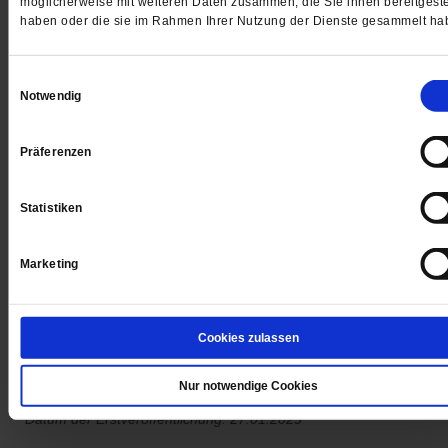
möglicherweise mit weiteren Daten zusammen, die Sie ihnen bereitgeste
haben oder die sie im Rahmen Ihrer Nutzung der Dienste gesammelt ha
Einwilligungsauswahl
Notwendig
<
vorheriger Artikel
nächster Artik
Präferenzen
Statistiken
4 Wochen freier Zugang zu allen
PF+ Artikeln inklusive E-Paper
Marketing
Jetzt für 1,00 € testen
Cookies zulassen
Nur notwendige Cookies
Datum der Erstveröffentlichung: 27.01.2023