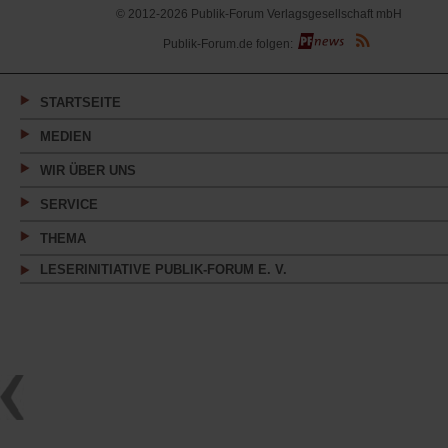
© 2012-2026 Publik-Forum Verlagsgesellschaft mbH
(Öffnet
Publik-Forum.de folgen:
in
einem
neuen
Tab)
STARTSEITE
MEDIEN
WIR ÜBER UNS
SERVICE
THEMA
LESERINITIATIVE PUBLIK-FORUM E. V.