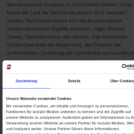
demokratischen Ansatzes in Deutschland führten. Dabei
könne der Lauf der Geschichte jedoch nicht verändert
werden. Auch heute müsse sich die Bundesrepublik
antidemokratischer Angriffe erwehren, sagte Stephan
Zänker, Geschäftsführer des Vereins. Das kostenlose
Online-Spiel biete die Möglichkeit, den Prozess der
schleichenden Zerstörung der Demokratie nachzuvollzie
und daraus für die Gegenwart zu lernen.
Dieser Artikel stammt aus
Publik-Forum 2/2023
vom 27.01.2023,
Zustimmung
Details
Über Cookie
Seite 29
Hoffnung im Protest
Unsere Webseite verwendet Cookies
Was von Lützerath bleibt
Wir verwenden Cookies, um Inhalte und Anzeigen zu personalisieren,
Ausgabe bestellen
Funktionen für soziale Medien anbieten zu können und die Zugriffe auf
Jetzt testen
unsere Website zu analysieren. Außerdem geben wir Informationen zu Ih
Verwendung unserer Website an unsere Partner für soziale Medien, We
und Analysen weiter. Unsere Partner führen diese Informationen