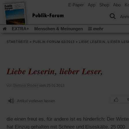
E-Paper
App
Shop
Abo
Ko
einem
neuen
Tab)
Anm
EXTRA+
Menschen & Meinungen
mehr
Religion & Kirchen
Politik & Gesellschaft
Leben & Kultur
STARTSEITE
»
PUBLIK-FORUM 02/2013
»
LIEBE LESERIN, LIEBER LES
Aufstehen & Handeln
Rezensionen
Publik-Forum Archiv
EXTRA
Edition
Dossier
Weisheitsletter
Spiritletter
Newsletter
Veranstaltungen
Wir über uns
Liebe Leserin, lieber Leser,
Leserinitiative Publik-Forum e.V.
Die Erderwärmung stopp
(Öffnet
(Öffnet
Urlaub und Nichtstun
Gefährlicher Reichtum
Krieg in Naho
in
in
(Öffnet
Gleichberechtigung
Künstliche Intelligenz
Was gibt Hoffn
Bettina Röder
von
vom 25.01.2013
einem
einem
in
neuen
neuen
(Öffnet
(Öf
Krieg und Frieden
Gott neu denken
Krieg in der Ukraine
einem
Tab)
Tab)
in
in
neuen
Flucht und Migration
Artikel vorlesen lassen
Video-Podcast »Veranstaltungen«
einem
ei
Tab)
neuen
ne
Podcast »Veranstaltungen«
Schriftgröße ändern:
Tab)
Ta
die einen freut es, für andere ist es hinderlich: Der Winte
hat Einzug gehalten mit Schnee und Eiseskälte. 25 000