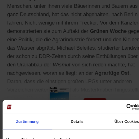
Menschen, unter ihnen viele Bäuerinnen und Bauern aus
ganz Deutschland, hat das nicht abgehalten, nach Berlin
fahren. Nicht wenige mit ihrem Trecker. Vor dem Kanzle
demonstrierten sie zum Auftakt der
Grünen Woche
gege
eine Politik, die die Agrarindustrie fördert und den Kleine
das Wasser abgräbt. Michael Beleites, studierter Landwir
der schon zu DDR-Zeiten durch seine Enthüllungen über
den Uranabbau der
Wismut
von sich reden machte, hat
nachgewiesen, woran es liegt: an der
Agrarlüge Ost
.
Daran, dass die einstigen großen LPGs unter anderen
Vorzeichen weiterleben und als Musterknaben hingestellt
werden. Was sie nicht sind (Seite 12).
Zustimmung
Details
Über Cookie
Gedruckt + Digital